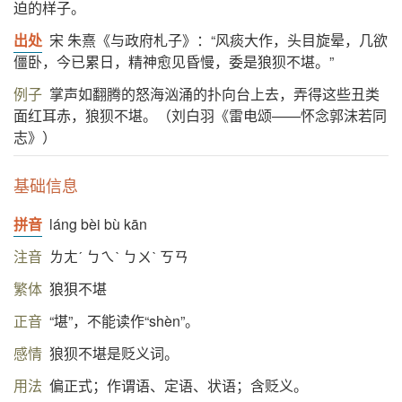
迫的样子。
出处
宋 朱熹《与政府札子》：“风痰大作，头目旋晕，几欲
僵卧，今已累日，精神愈见昏慢，委是狼狈不堪。”
例子
掌声如翻腾的怒海汹涌的扑向台上去，弄得这些丑类
面红耳赤，狼狈不堪。（刘白羽《雷电颂——怀念郭沫若同
志》）
基础信息
拼音
láng bèi bù kān
注音
ㄌㄤˊ ㄅㄟˋ ㄅㄨˋ ㄎㄢ
繁体
狼狽不堪
正音
“堪”，不能读作“shèn”。
感情
狼狈不堪是贬义词。
用法
偏正式；作谓语、定语、状语；含贬义。