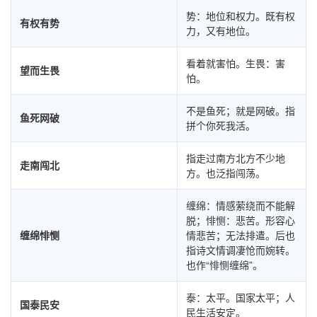
势：地位和权力。既有权
有权有势
力，又有地位。
看着就害怕。生畏：害
望而生畏
怕。
不是鱼死；就是网破。指
鱼死网破
拼个你死我活。
指走过南方北方不少地
走南闯北
方。也泛指闯荡。
缠绵：情感萦绕而不能解
脱；悱恻：悲苦。形容心
缠绵悱恻
情悲苦；无法排遣。后也
指诗文情调凄怆而婉转。
也作“悱恻缠绵”。
泰：太平。国家太平；人
国泰民安
民生活安定。