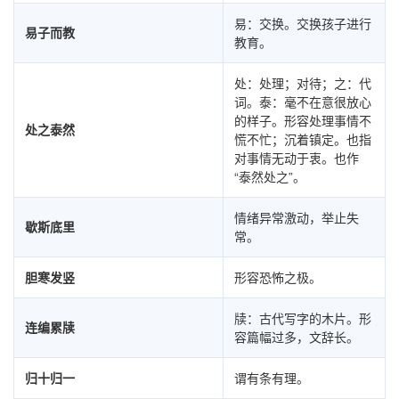
易：交换。交换孩子进行
易子而教
教育。
处：处理；对待；之：代
词。泰：毫不在意很放心
的样子。形容处理事情不
处之泰然
慌不忙；沉着镇定。也指
对事情无动于衷。也作
“泰然处之”。
情绪异常激动，举止失
歇斯底里
常。
胆寒发竖
形容恐怖之极。
牍：古代写字的木片。形
连编累牍
容篇幅过多，文辞长。
归十归一
谓有条有理。