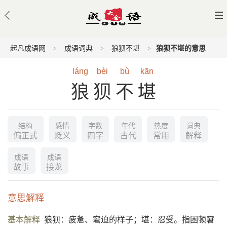
起凡成语网
成语词典
狼狈不堪
狼狈不堪的意思
láng
bèi
bù
kān
狼狈不堪
结构
感情
字数
年代
热度
词典
偏正式
贬义
四字
古代
常用
解释
成语
成语
故事
接龙
意思解释
基本解释
狼狈：疲惫、窘迫的样子；堪：忍受。指困顿窘