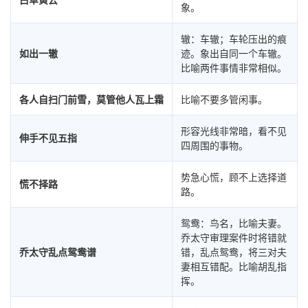
象。
辙：车辙；车轮压出的痕
如出一辙
迹。象出自同一个车辙。
比喻两件事情非常相似。
各人自扫门前雪，莫管他人瓦上霜
比喻不要多管闲事。
形容光线非常暗，看不见
伸手不见五指
四周围的事物。
势急心慌，顾不上选择道
慌不择路
路。
鸳鸯：鸟名，比喻夫妻。
乔太守审理案件时将错就
乔太守乱点鸳鸯谱
错，乱点鸳鸯，将三对夫
妻相互错配。比喻胡乱指
挥。