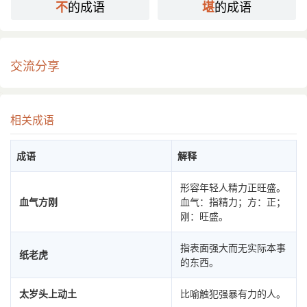
的成语
的成语
不
堪
交流分享
相关成语
成语
解释
形容年轻人精力正旺盛。
血气方刚
血气：指精力；方：正；
刚：旺盛。
指表面强大而无实际本事
纸老虎
的东西。
太岁头上动土
比喻触犯强暴有力的人。