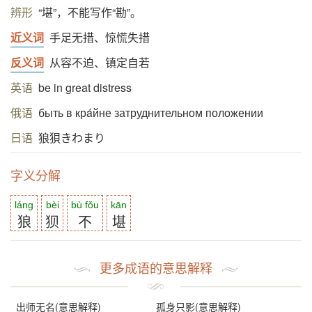
辨形
“堪”，不能写作“勘”。
近义词
手足无措、惊慌失措
反义词
从容不迫、镇定自若
英语
be in great distress
俄语
быть в крáйне затруднительном положении
日语
狼狽きわまり
字义分解
láng
bèi
bù fǒu
kān
狼
狈
不
堪
更多成语的意思解释
出师无名(意思解释)
孤身只影(意思解释)