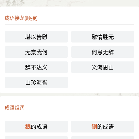
成语接龙(顺接)
堪以告慰
慰情胜无
无奈我何
何患无辞
辞不达义
义海恩山
山珍海胥
成语组词
的成语
的成语
狼
狈