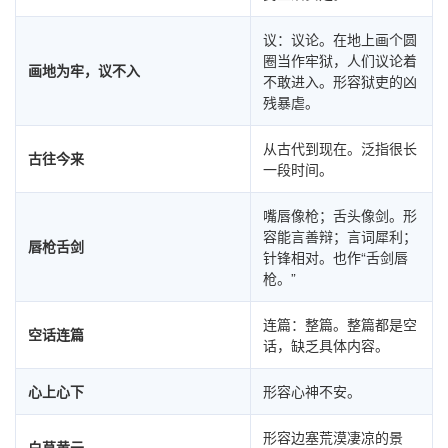
议：议论。在地上画个圆
圈当作牢狱，人们议论着
画地为牢，议不入
不敢进入。形容狱吏的凶
残暴虐。
从古代到现在。泛指很长
古往今来
一段时间。
嘴唇像枪；舌头像剑。形
容能言善辩；言词犀利；
唇枪舌剑
针锋相对。也作“舌剑唇
枪。”
连篇：整篇。整篇都是空
空话连篇
话，缺乏具体内容。
心上心下
形容心神不安。
形容边塞荒漠凄凉的景
白草黄云