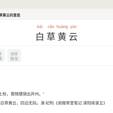
草黄云的意思
bái
cǎo
huáng
yún
白草黄云
典
成语
释
接龙
上秋，曾随骠骑出并州。”
白草黄云，四边无际。清·纪昀《阅微草堂笔记·滦阳续录五》