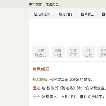
中华文化，成语大全。
起凡成语网
成语词典
白草黄云
白
结构
感情
字数
年代
词
联合式
中性
四字
古代
解
意思解释
基本解释
形容边塞荒漠凄凉的景象。
出处
唐 权德舆《赠老将》诗：“白草黄云塞
例子
急觅是人，不知何往，惟独立沙碛中，