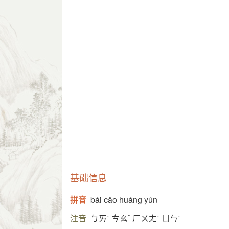
基础信息
拼音
bái cǎo huáng yún
注音
ㄅㄞˊ ㄘㄠˇ ㄏㄨㄤˊ ㄩㄣˊ