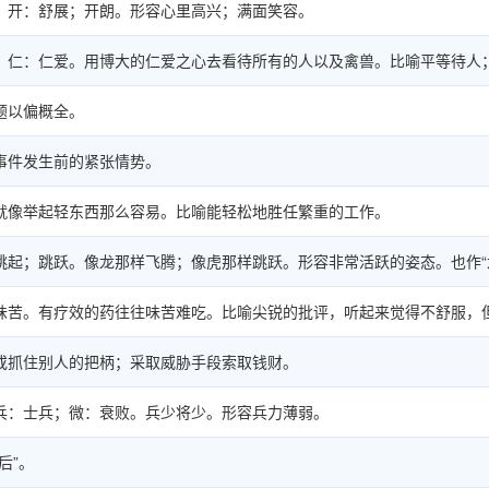
；开：舒展；开朗。形容心里高兴；满面笑容。
；仁：仁爱。用博大的仁爱之心去看待所有的人以及禽兽。比喻平等待人
题以偏概全。
事件发生前的紧张情势。
就像举起轻东西那么容易。比喻能轻松地胜任繁重的工作。
跳起；跳跃。像龙那样飞腾；像虎那样跳跃。形容非常活跃的姿态。也作“
味苦。有疗效的药往往味苦难吃。比喻尖锐的批评，听起来觉得不舒服，
或抓住别人的把柄；采取威胁手段索取钱财。
兵：士兵；微：衰败。兵少将少。形容兵力薄弱。
后”。