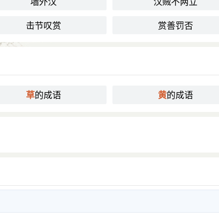
墙外汉
汉贼不两立
击节叹赏
赏善罚否
的成语
的成语
草
黄