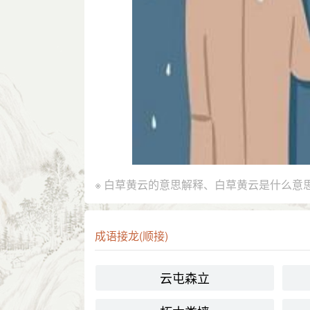
※ 白草黄云的意思解释、白草黄云是什么意
成语接龙(顺接)
云屯森立