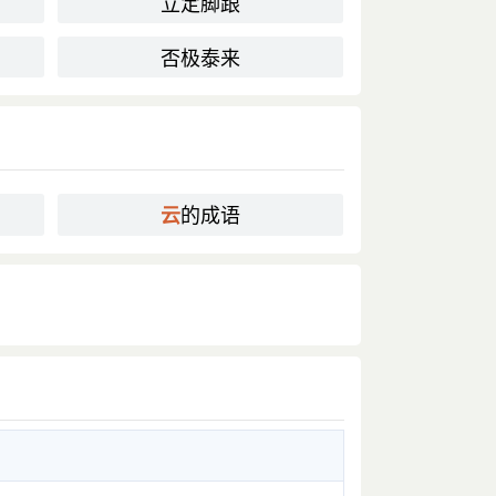
立定脚跟
否极泰来
的成语
云