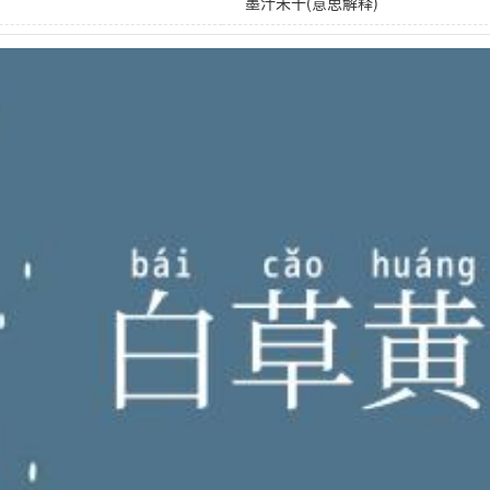
墨汁未干(意思解释)