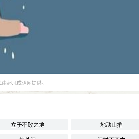
思由起凡成语网提供。
立于不败之地
地动山摧