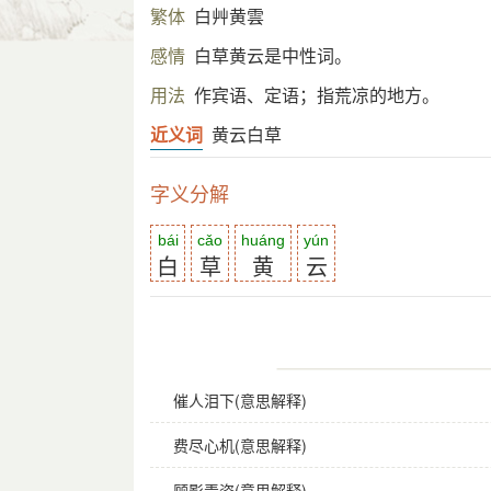
繁体
白艸黄雲
感情
白草黄云是中性词。
用法
作宾语、定语；指荒凉的地方。
近义词
黄云白草
字义分解
bái
cǎo
huáng
yún
白
草
黄
云
催人泪下(意思解释)
费尽心机(意思解释)
顾影弄姿(意思解释)