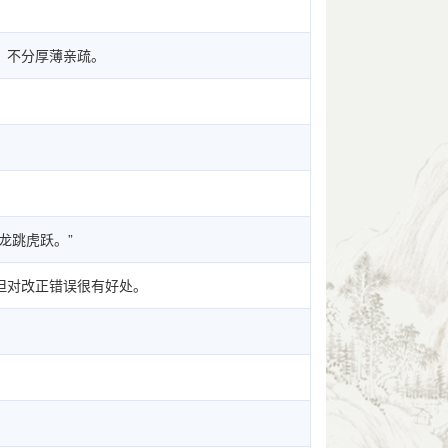
；不分厚薄亲疏。
龙跳虎跃。”
但对改正错误很有好处。