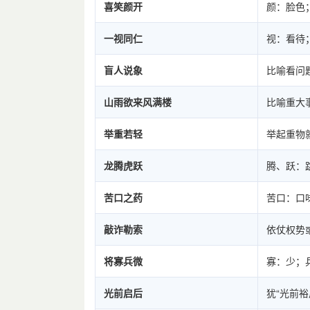
喜笑颜开
颜：脸色
一视同仁
视：看待
盲人说象
比喻看问
山雨欲来风满楼
比喻重大
举重若轻
举起重物
龙腾虎跃
腾、跃：
苦口之药
苦口：口
敲诈勒索
依仗权势
将寡兵微
寡：少；
光前启后
犹“光前裕