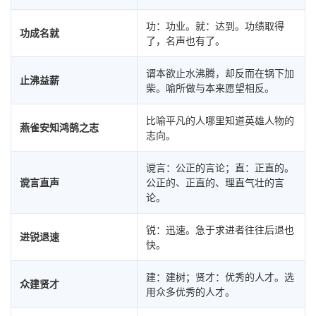
功：功业。就：达到。功绩取得
功成名就
了，名声也有了。
谓本欲止水沸腾，却反而在锅下加
止沸益薪
柴。喻所做与本来愿望相反。
比喻平凡的人哪里知道英雄人物的
燕雀安知鸿鹄之志
志向。
谠言：公正的言论；直：正直的。
谠言直声
公正的、正直的、理直气壮的言
论。
锐：迅速。急于求进者往往后退也
进锐退速
快。
建：建树；贤才：优秀的人才。选
众建贤才
用众多优秀的人才。