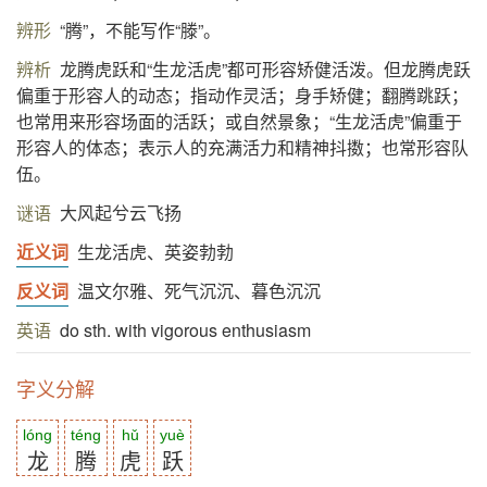
辨形
“腾”，不能写作“滕”。
辨析
龙腾虎跃和“生龙活虎”都可形容矫健活泼。但龙腾虎跃
偏重于形容人的动态；指动作灵活；身手矫健；翻腾跳跃；
也常用来形容场面的活跃；或自然景象；“生龙活虎”偏重于
形容人的体态；表示人的充满活力和精神抖擞；也常形容队
伍。
谜语
大风起兮云飞扬
近义词
生龙活虎、英姿勃勃
反义词
温文尔雅、死气沉沉、暮色沉沉
英语
do sth. with vigorous enthusiasm
字义分解
lóng
téng
hǔ
yuè
龙
腾
虎
跃