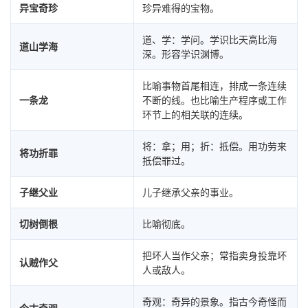
异宝奇珍
珍异难得的宝物。
道、学：学问。学识比天高比海
道山学海
深。形容学识渊博。
比喻事物首尾相连，排成一条连续
一条龙
不断的线。也比喻生产程序或工作
环节上的相关联的连续。
将：拿；用；折：抵偿。用功劳来
将功折罪
抵偿罪过。
子继父业
儿子继承父亲的事业。
切树倒根
比喻彻底。
把坏人当作父亲；常指卖身投靠坏
认贼作父
人或敌人。
奇观：奇异的景象。指古今奇怪而