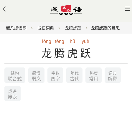
起凡成语网
成语词典
龙腾虎跃
龙腾虎跃的意思
lóng
téng
hǔ
yuè
龙腾虎跃
结构
感情
字数
年代
热度
词典
联合式
褒义
四字
古代
常用
解释
成语
接龙