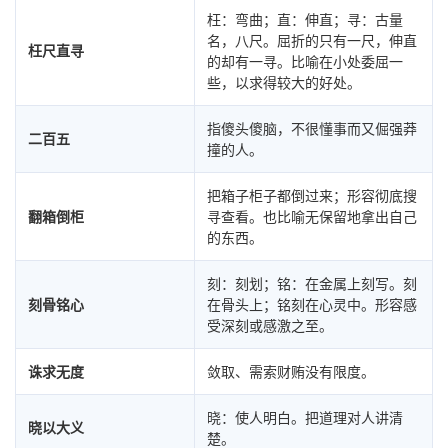
枉：弯曲；直：伸直；寻：古量
名，八尺。屈折的只有一尺，伸直
枉尺直寻
的却有一寻。比喻在小处委屈一
些，以求得较大的好处。
指傻头傻脑，不很懂事而又倔强莽
二百五
撞的人。
把箱子柜子都倒过来；形容彻底搜
翻箱倒柜
寻查看。也比喻无保留地拿出自己
的东西。
刻：刻划；铭：在金属上刻写。刻
刻骨铭心
在骨头上；铭刻在心灵中。形容感
受深刻或感激之至。
诛求无度
敛取、需索财贿没有限度。
晓：使人明白。把道理对人讲清
晓以大义
楚。