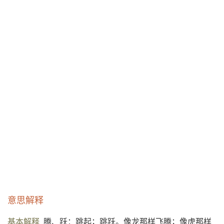
意思解释
基本解释
腾、跃：跳起；跳跃。像龙那样飞腾；像虎那样