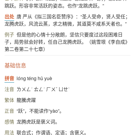
跳跃。形容非常活跃的姿态。也作“龙跳虎跃。”
出处
唐 严从《拟三国名臣赞序》：“圣人受命，贤人受任；
龙腾虎跃，风流云蒸，求之精微，其道莫不咸系天者也。”
例子
但是他的心情十分敞朗，坚信只要度过这段困难日
子，局势就会好转，任自己龙腾虎跃。（姚雪垠《李自成》
第二卷第二十七章）
基础信息
拼音
lóng téng hǔ yuè
注音
ㄌㄨㄥˊ ㄊㄥˊ ㄏㄨˇ ㄩㄝˋ
繁体
龍騰虎躍
正音
“跃”，不能读作“yào”。
感情
龙腾虎跃是褒义词。
用法
联合式；作谓语、定语；含褒义。