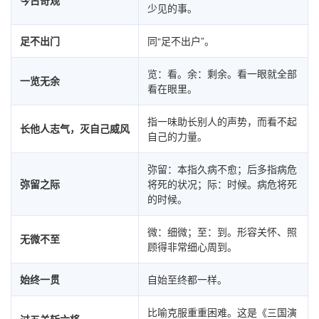
今古奇观
少见的事。
足不出门
同“足不出户”。
览：看。余：剩余。看一眼就全部
一览无余
看在眼里。
指一味助长别人的声势，而看不起
长他人志气，灭自己威风
自己的力量。
弥留：本指久病不愈；后多指病危
弥留之际
将死的状况；际：时候。病危将死
的时候。
微：细微；至：到。形容关怀、照
无微不至
顾得非常细心周到。
始终一贯
自始至终都一样。
比喻克服重重困难。这是《三国演