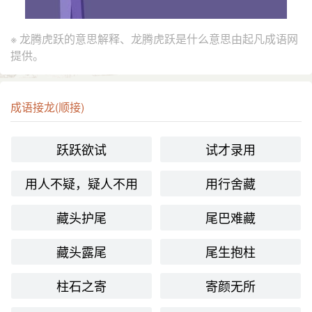
※ 龙腾虎跃的意思解释、龙腾虎跃是什么意思由起凡成语网
提供。
成语接龙(顺接)
跃跃欲试
试才录用
用人不疑，疑人不用
用行舍藏
藏头护尾
尾巴难藏
藏头露尾
尾生抱柱
柱石之寄
寄颜无所