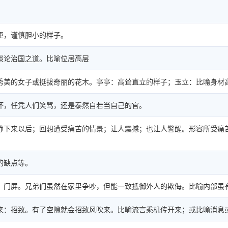
矩，谨慎胆小的样子。
谈论治国之道。比喻位居高层
秀美的女子或挺拔奇丽的花木。亭亭：高耸直立的样子；玉立：比喻身材
坏，任凭人们笑骂，还是泰然自若当自己的官。
静下来以后；回想遭受痛苦的情景；让人震撼；也让人警醒。形容所受痛
的缺点等。
：门屏。兄弟们虽然在家里争吵，但能一致抵御外人的欺侮。比喻内部虽
来：招致。有了空隙就会招致风吹来。比喻流言乘机传开来；或比喻消息