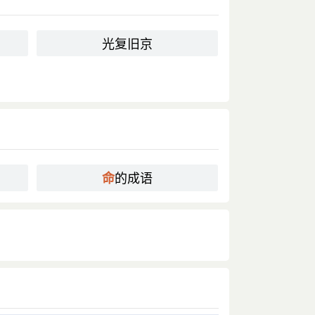
光复旧京
的成语
命