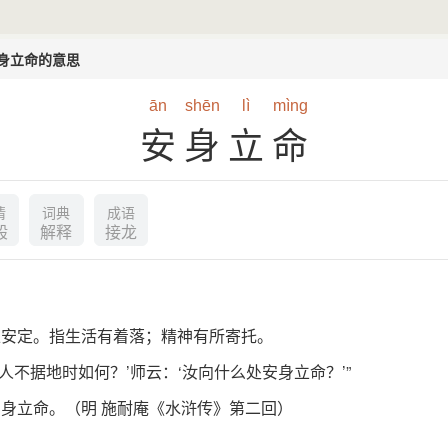
身立命的意思
ān
shēn
lì
mìng
安身立命
情
词典
成语
般
解释
接龙
上安定。指生活有着落；精神有所寄托。
人不据地时如何？’师云：‘汝向什么处安身立命？’”
身立命。（明 施耐庵《水浒传》第二回）