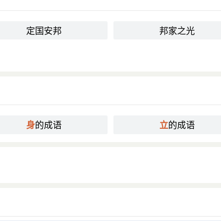
定国安邦
邦家之光
的成语
的成语
身
立