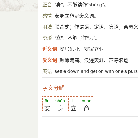
正音
“身”，不能读作“shēng”。
感情
安身立命是褒义词。
用法
联合式；作谓语、定语、宾语；含褒
辨形
“立”，不能写作“力”。
近义词
安居乐业、安家立业
反义词
颠沛流离、浪迹天涯、萍踪浪迹
英语
settle down and get on with one's purs
字义分解
ān
shēn
lì
mìng
安
身
立
命