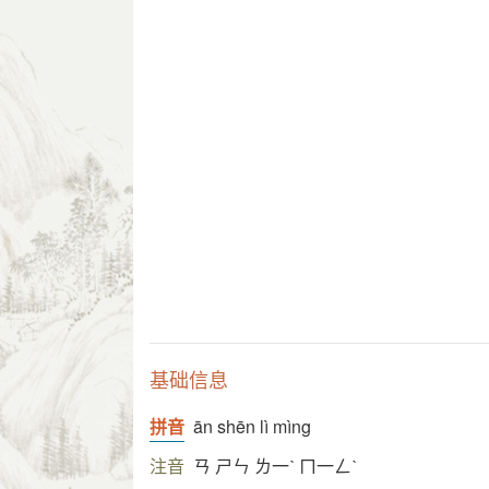
基础信息
拼音
ān shēn lì mìng
注音
ㄢ ㄕㄣ ㄌ一ˋ ㄇ一ㄥˋ