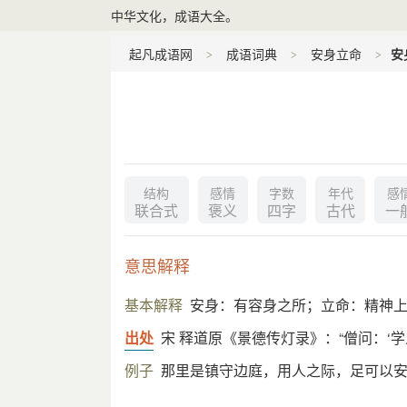
中华文化，成语大全。
起凡成语网
成语词典
安身立命
安
结构
感情
字数
年代
感
联合式
褒义
四字
古代
一
意思解释
基本解释
安身：有容身之所；立命：精神
出处
宋 释道原《景德传灯录》：“僧问：‘学
例子
那里是镇守边庭，用人之际，足可以安