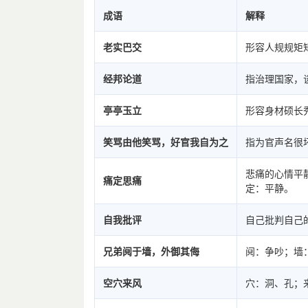
成语
解释
老实巴交
形容人规规矩
经邦论道
指治理国家，
亭亭玉立
形容身材硕长
笑骂由他笑骂，好官我自为之
指为官声名很
悲痛的心情平
痛定思痛
定：平静。
自我批评
自己批判自己
兄弟阋于墙，外御其侮
阋：争吵；墙
空穴来风
穴：洞、孔；