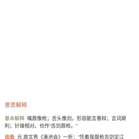
意思解释
基本解释
嘴唇像枪；舌头像剑。形容能言善辩；言词犀
利；针锋相对。也作“舌剑唇枪。”
出处
元 高文秀《渑池会》一折：“凭着我唇枪舌剑定江