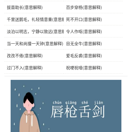
拔苗助长(意思解释)
百步穿杨(意思解释)
千里送鹅毛，礼轻情意重(意思解释)
死不开口(意思解释)
淡泊以明志，宁静以致远(意思解释)
令人作呕(意思解释)
当一天和尚撞一天钟(意思解释)
目无全牛(意思解释)
孜孜不倦(意思解释)
爱毛反裘(意思解释)
过门不入(意思解释)
祝哽祝噎(意思解释)