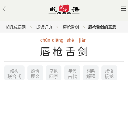
起凡成语网
成语词典
唇枪舌剑
唇枪舌剑的意思
chún
qiāng
shé
jiàn
唇枪舌剑
结构
感情
字数
年代
词典
成语
联合式
褒义
四字
古代
解释
接龙