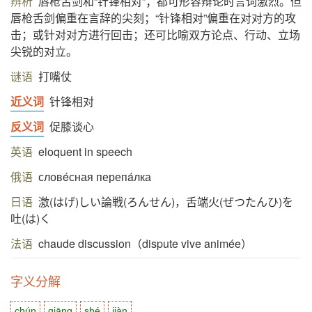
辨析
唇枪舌剑和“针锋相对”；都可形容辩论时言词激烈。但
唇枪舌剑偏重在言辞的尖刻；“针锋相对”偏重在对对方的攻
击；或针对对方进行回击；还可比喻双方论点、行动、立场
尖锐的对立。
谜语
打嘴仗
近义词
针锋相对
反义词
促膝谈心
英语
eloquent in speech
俄语
словéсная перепáлка
日语
激(はげ)しい論戦(ろんせん)，舌端火(ぜつたんひ)を
吐(は)く
法语
chaude discussion（dispute vive animée）
字义分解
chún
qiāng
shé
jiàn