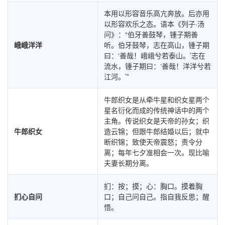
本用以形容音乐高亢奔放。后亦用
以形容欢乐之态。语本《列子·汤
问》：“伯牙善鼓琴，锺子期善
峨峨洋洋
听。伯牙鼓琴，志在高山，锺子期
曰：‘善哉！峨峨兮若泰山。’志在
流水，锺子期曰：‘善哉！洋洋兮若
江河。’”
牛郎织女是从牵牛星和织女星两个
星名衍化而成的传统神话中的两个
主角。传说织女是天帝的孙女；织
牛郎织女
造云锦；但跟牛郎结婚以后；就中
断织锦；致使天帝震怒；责令分
离；每年七夕准相会一次。现比喻
夫妻长期分离。
扪：按；摸；心：胸口。摸着胸
扪心自问
口；自己问自己。指自我反思；醒
悟。