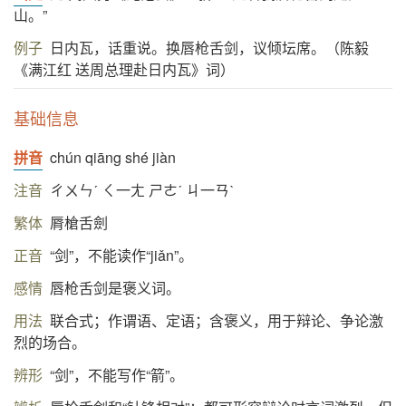
山。”
例子
日内瓦，话重说。换唇枪舌剑，议倾坛席。（陈毅
《满江红 送周总理赴日内瓦》词）
基础信息
拼音
chún qiāng shé jiàn
注音
ㄔㄨㄣˊ ㄑ一ㄤ ㄕㄜˊ ㄐ一ㄢˋ
繁体
脣槍舌劍
正音
“剑”，不能读作“jiǎn”。
感情
唇枪舌剑是褒义词。
用法
联合式；作谓语、定语；含褒义，用于辩论、争论激
烈的场合。
辨形
“剑”，不能写作“箭”。