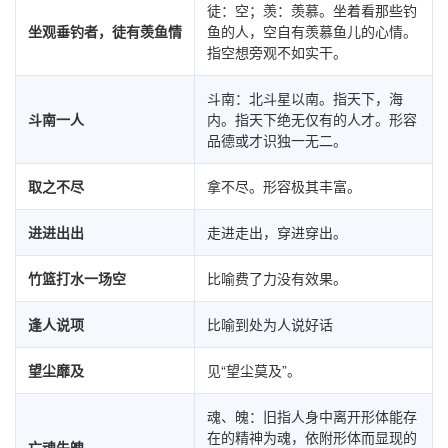
徒：空；羡：羡慕。坐着看那些钓
坐观垂钓者，徒有羡鱼情
鱼的人，空自有羡慕鱼儿的心情。
指空想旁观不如实干。
斗南：北斗星以南。指天下，海
斗南一人
内。指天下绝无仅有的人才。形容
品德或才识独一无二。
取之不尽
拿不尽。形容极其丰富。
进进出出
走进走出，穿进穿出。
竹篮打水一场空
比喻费了力没有效果。
逢人说项
比喻到处为人说好话
望尘靡及
见“望尘莫及”。
魂、魄：旧指人身中离开形体能存
在的精神为魂，依附形体而显现的
亡魂失魄