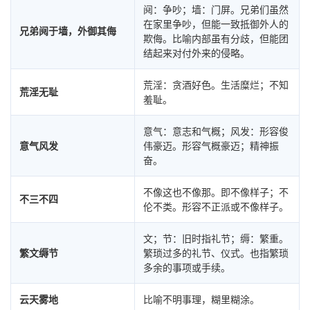
阋：争吵；墙：门屏。兄弟们虽然
在家里争吵，但能一致抵御外人的
兄弟阋于墙，外御其侮
欺侮。比喻内部虽有分歧，但能团
结起来对付外来的侵略。
荒淫：贪酒好色。生活糜烂；不知
荒淫无耻
羞耻。
意气：意志和气概；风发：形容俊
意气风发
伟豪迈。形容气概豪迈；精神振
奋。
不像这也不像那。即不像样子；不
不三不四
伦不类。形容不正派或不像样子。
文；节：旧时指礼节；缛：繁重。
繁文缛节
繁琐过多的礼节、仪式。也指繁琐
多余的事项或手续。
云天雾地
比喻不明事理，糊里糊涂。