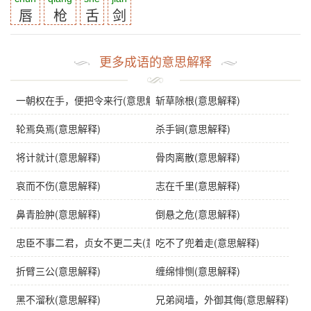
唇
枪
舌
剑
更多成语的意思解释
一朝权在手，便把令来行(意思解释)
斩草除根(意思解释)
轮焉奂焉(意思解释)
杀手锏(意思解释)
将计就计(意思解释)
骨肉离散(意思解释)
哀而不伤(意思解释)
志在千里(意思解释)
鼻青脸肿(意思解释)
倒悬之危(意思解释)
忠臣不事二君，贞女不更二夫(意思解释)
吃不了兜着走(意思解释)
折臂三公(意思解释)
缠绵悱恻(意思解释)
黑不溜秋(意思解释)
兄弟阋墙，外御其侮(意思解释)