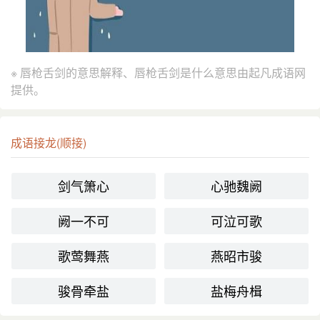
※ 唇枪舌剑的意思解释、唇枪舌剑是什么意思由起凡成语网
提供。
成语接龙(顺接)
剑气箫心
心驰魏阙
阙一不可
可泣可歌
歌莺舞燕
燕昭市骏
骏骨牵盐
盐梅舟楫