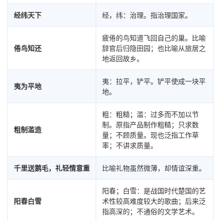
经纬天下
经，纬：治理。指治理国家。
疲倦的鸟知道飞回自己的巢。比喻
倦鸟知还
辞官后归隐田园；也比喻从旅居之
地返回故乡。
夷：拉平，铲平。铲平使成一块平
夷为平地
地。
粗：粗糙；滥：过多而不加以节
制。原指产品制作粗糙；只求数
粗制滥造
量；不顾质量。现也泛指工作草
率；不讲求质量。
千里送鹅毛，礼轻情意重
比喻礼物虽然微薄，却情谊深重。
阳春；白雪：是战国时代楚国的艺
阳春白雪
术性较高难度较大的歌曲；后来泛
指高深的；不通俗的文学艺术。