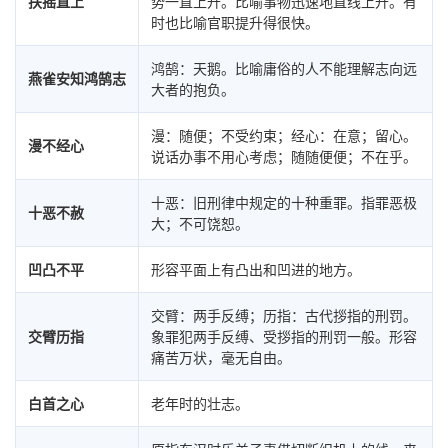
扶摇直上
势一直上升。比喻事物迅速地直线上升。有
时也比喻官职提升得很快。
鸿鹄：天鹅。比喻庸俗的人不能理解志向远
燕雀安知鸿鹄志
大者的抱负。
漫：随便；不受约束；经心：在意；留心。
漫不经心
说话办事不用心考虑；随随便便；不在乎。
十恶：旧刑律中规定的十种重罪。指罪恶极
十恶不赦
大；不可饶恕。
凹凸不平
形容平面上有凸出和凹进的地方。
交臂：两手反缚；历指：古代拶指的刑罚。
交臂历指
象罪犯两手反缚、受拶指的刑罚一般。形容
痛苦万状，毫无自由。
白首之心
老年时的壮志。