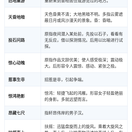
旧地重游
重新来到曾经居住或游览过的地方。
天色昏黄不清；大地黑暗不明。多指云雾遮
天昏地暗
蔽日月或风沙漫天的景象。昏：昏暗。
原指夜间潜入某处前，先投以石子，看看有
投石问路
无反应，借以探测情况。后用以比喻进行试
探。
原指作品文辞优美；使人感受极深；震动极
惊心动魄
大。后形容令人震惊、感动、紧张之极。
惹事生非
招惹是非，引起争端。
惊鸿：轻捷飞起的鸿雁。形容女子轻盈艳丽
惊鸿艳影
的身影。多就远望而言。
昂藏七尺
指轩昂伟岸的男子汉。
扶摇：迅猛盘旋而上的旋风。乘着大旋风之