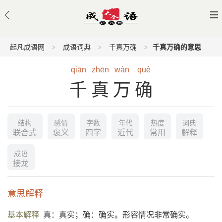
起凡成语网
成语词典
千真万确
千真万确的意思
qiān
zhēn
wàn
què
千真万确
结构
感情
字数
年代
热度
词典
联合式
褒义
四字
近代
常用
解释
成语
接龙
意思解释
基本解释
真：真实；确：确实。形容情况非常确实。