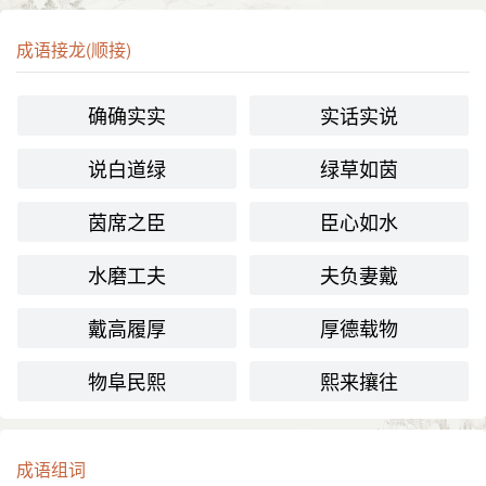
成语接龙(顺接)
确确实实
实话实说
说白道绿
绿草如茵
茵席之臣
臣心如水
水磨工夫
夫负妻戴
戴高履厚
厚德载物
物阜民熙
熙来攘往
成语组词