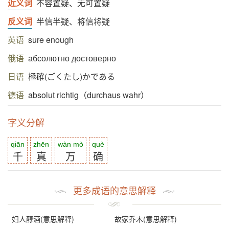
近义词
不容置疑、无可置疑
反义词
半信半疑、将信将疑
英语
sure enough
俄语
абсолютно достоверно
日语
極確(ごくたし)かである
德语
absolut richtig（durchaus wahr）
字义分解
qiān
zhēn
wàn mò
què
千
真
万
确
更多成语的意思解释
妇人醇酒(意思解释)
故家乔木(意思解释)