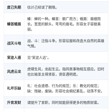
度己失期
估计己经误了期限。
螓：蝉的一种。螓首：额广而方；蛾眉：眉细而
螓首蛾眉
长。宽宽的额头，弯弯的眉毛。形容女子容貌美
丽。
战、斗：泛指斗争。形容征服和改造大自然的英雄
战天斗地
气慨。
室迩人遥
见“室迩人远”。
虎啸生风，龙起生云。指同类事物相互感应。旧时
风虎云龙
也比喻圣主得贤臣，贤臣遇明君。
礼：社会道德、行为的规范；乐：教化的规范；
礼坏乐缺
缺：残破，废缺。形容社会纲纪紊乱，动荡不安。
升官发财
谓提升了官职，同时就能获得更多的物质财富。