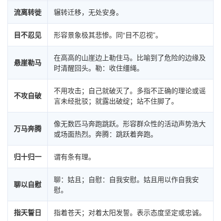
流离转徙
辗转迁移，无处安身。
目不忍见
形容景象极其悲惨。同“目不忍视”。
在高高的山崖边上勒住马。比喻到了危险的边缘及
悬崖勒马
时清醒回头。勒：收住缰绳。
不用攻击；自己就破灭了。多指不正确的理论或谣
不攻自破
言未经批驳；就露出破绽；站不住脚了。
像无数匹马奔跑跳跃。形容群众性的活动声势浩大
万马奔腾
或场面热烈。奔腾：跳跃着奔跑。
归十归一
谓有条有理。
聊：姑且；自慰：自我安慰。姑且用以作自我安
聊以自慰
慰。
指天誓日
指着苍天；对着太阳发誓。表示态度坚定或忠诚。