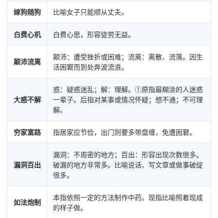
嫁狗随狗
比喻女子只能顺从丈夫。
白费心机
白费心思，形容徒劳无益。
颠沛：遭受挫折或困难；流离：离散、流落。因生
颠沛流离
活困窘而到处奔波流浪。
惑：疑惑迷乱；解：理解。①原指最糊涂的人迷惑
大惑不解
一辈子。后指对某事或情况怀疑；想不通；不可理
解。
穷家富路
指居家应节俭，出门则要多带盘缠，免遭困窘。
漏洞：不周密的地方；百出：形容出现次数很多。
漏洞百出
破漏的地方非常多。比喻说话、写文章或做事破绽
很多。
本指依照一定的方法制作中药。现指比喻照着现成
如法炮制
的样子做。