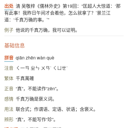
出处
清 吴敬梓《儒林外史》第19回：“匡超人大惊道：‘那
有此事！我昨日午间才会着他，怎么就拿了？’景兰江
道：‘千真万确的事。’”
例子
他说的千真万确，我可以证明。
基础信息
拼音
qiān zhēn wàn què
注音
ㄑ一ㄢ ㄓㄣ ㄨㄢˋ ㄑㄩㄝˋ
繁体
千真萬確
正音
“真”，不能读作“zēn”。
感情
千真万确是褒义词。
用法
联合式；作谓语、定语、状语；含褒义。
辨形
“真”，不能写作“珍”。