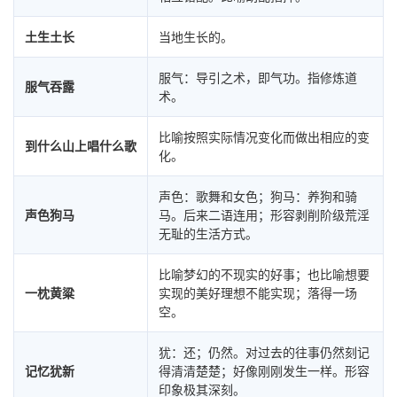
土生土长
当地生长的。
服气：导引之术，即气功。指修炼道
服气吞露
术。
比喻按照实际情况变化而做出相应的变
到什么山上唱什么歌
化。
声色：歌舞和女色；狗马：养狗和骑
声色狗马
马。后来二语连用；形容剥削阶级荒淫
无耻的生活方式。
比喻梦幻的不现实的好事；也比喻想要
一枕黄粱
实现的美好理想不能实现；落得一场
空。
犹：还；仍然。对过去的往事仍然刻记
记忆犹新
得清清楚楚；好像刚刚发生一样。形容
印象极其深刻。