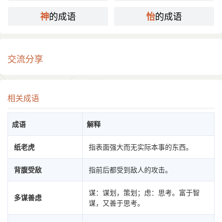
的成语
的成语
神
怡
交流分享
相关成语
成语
解释
纸老虎
指表面强大而无实际本事的东西。
背腹受敌
指前后都受到敌人的攻击。
谋：谋划，策划；虑：思考。富于智
多谋善虑
谋，又善于思考。