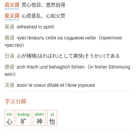
近义词
赏心悦目、悠然自得
反义词
心烦意乱、心如火焚
英语
refreshed in spirit
俄语
чувствовать себя на седьмом небе（приятное
чувство）
日语
心が晴晴(はればれ)として爽快(そうかい)である
德语
sich frisch und behaglich fühlen（in froher Stimmung
sein）
法语
avoir le coeur dilaté et l'ǎme joyeuse
字义分解
xīn
kuàng
shén
yí
心
旷
神
怡