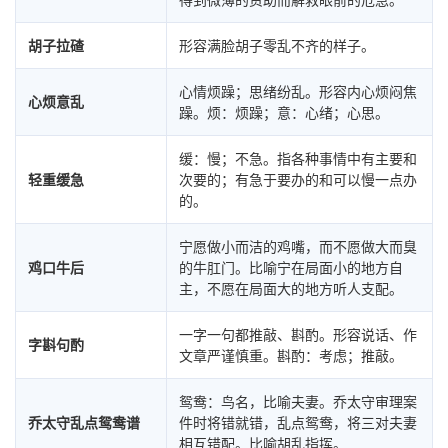
胡子拉碴
形容满脸胡子零乱不齐的样子。
心情烦躁；思绪纷乱。形容内心烦闷焦
心烦意乱
躁。烦：烦躁；意：心绪；心思。
缓：慢；不急。指各种事情中有主要和
轻重缓急
次要的；有急于要办的和可以慢一点办
的。
宁愿做小而洁的鸡嘴，而不愿做大而臭
鸡口牛后
的牛肛门。比喻宁在局面小的地方自
主，不愿在局面大的地方听人支配。
一字一句都推敲、斟酌。形容说话、作
字斟句酌
文章严谨慎重。斟酌：考虑；推敲。
鸳鸯：鸟名，比喻夫妻。乔太守审理案
乔太守乱点鸳鸯谱
件时将错就错，乱点鸳鸯，将三对夫妻
相互错配。比喻胡乱指挥。