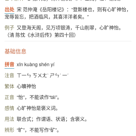
出处
宋 范仲淹《岳阳楼记》：“登斯楼也，则有心旷神怡，
宠辱皆忘，把酒临风，其喜洋洋者矣。”
例子
又登海天阁，见万顷银涛，千山削翠，心旷神怡。
（清 陈忱《水浒后传》第四十回）
基础信息
拼音
xīn kuàng shén yí
注音
ㄒ一ㄣ ㄎㄨㄤˋ ㄕㄣˊ 一ˊ
繁体
心曠神怡
正音
“怡”，不能读作“tái”。
感情
心旷神怡是褒义词。
用法
联合式；作谓语、状语；含褒义。
辨形
“旷”，不能写作“矿”。