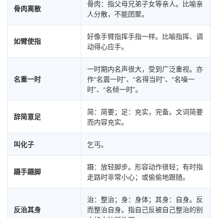
骨肉：指父母兄弟子女等亲人。比喻亲
骨肉离散
人分散，不能团聚。
好像手臂指挥手指一样。比喻指挥、调
如臂使指
动得心应手。
一时期内名声很大，受到广泛重视。亦
名重一时
作“名震一时”、“名得当时”、“名噪一
时”、“名倾一时”。
简：简要；足：充实，完备。文词简要
辞简意足
而内容充实。
叫化子
乞丐。
蹑：放轻脚步。形容动作很轻；有时指
蹑手蹑脚
走路时非常小心；或偷偷地跟随。
治：整治；身：身体；其身：自身。反
反治其身
而整治自身。指自己反被自己整治的别