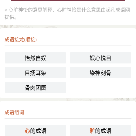
※ 心旷神怡的意思解释、心旷神怡是什么意思由起凡成语网
提供。
成语接龙(顺接)
怡然自娱
娱心悦目
目擩耳染
染神刻骨
骨肉团圞
成语组词
的成语
的成语
心
旷