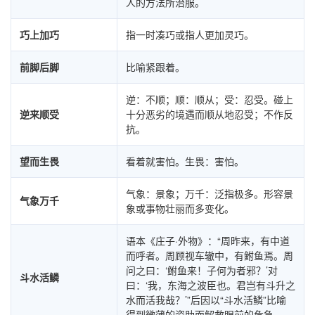
人的方法所治服。
巧上加巧
指一时凑巧或指人更加灵巧。
前脚后脚
比喻紧跟着。
逆：不顺；顺：顺从；受：忍受。碰上
逆来顺受
十分恶劣的境遇而顺从地忍受；不作反
抗。
望而生畏
看着就害怕。生畏：害怕。
气象：景象；万千：泛指极多。形容景
气象万千
象或事物壮丽而多变化。
语本《庄子·外物》：“周昨来，有中道
而呼者。周顾视车辙中，有鲋鱼焉。周
问之曰：‘鲋鱼来！子何为者邪？’对
斗水活鳞
曰：‘我，东海之波臣也。君岂有斗升之
水而活我哉？’”后因以“斗水活鳞”比喻
得到微薄的资助而解救眼前的危急。