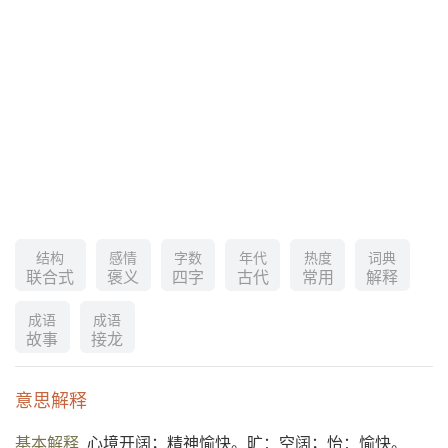
结构
感情
字数
年代
热度
词典
联合式
褒义
四字
古代
常用
解释
成语
成语
故事
接龙
意思解释
基本解释
心境开阔；精神愉快。旷：空阔；怡：愉快。