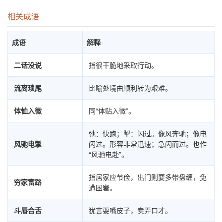
相关成语
成语
解释
二话没说
指很干脆地采取行动。
流离琐尾
比喻处境由顺利转为艰难。
体恤入微
同“体贴入微”。
弛：快跑；掣：闪过。像风奔驰；像电
风驰电掣
闪过。形容非常迅速；急闪而过。也作
“风驰电赴”。
指居家应节俭，出门则要多带盘缠，免
穷家富路
遭困窘。
斗唇合舌
犹言耍嘴皮子，卖弄口才。