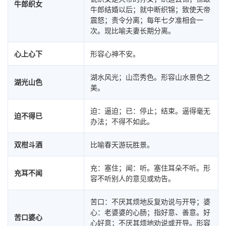
牛郎织女
牛郎结婚以后；就中断织锦；致使天帝
震怒；责令分离；每年七夕准相会一
次。现比喻夫妻长期分离。
心上心下
形容心神不安。
湖水风光；山峦秀色。形容山水景色之
湖光山色
美。
迫：逼迫；已：停止；结束。逼得毫无
迫不得已
办法；不得不如此。
双柑斗酒
比喻春天游玩胜景。
充：塞住；闻：听。塞住耳朵不听。形
充耳不闻
容不听别人的意见或劝告。
苦口：不厌其烦地反复劝说与开导；婆
心：老婆婆的心肠；指好意、善意。好
苦口婆心
心好意；不厌其烦地劝说或开导。形容