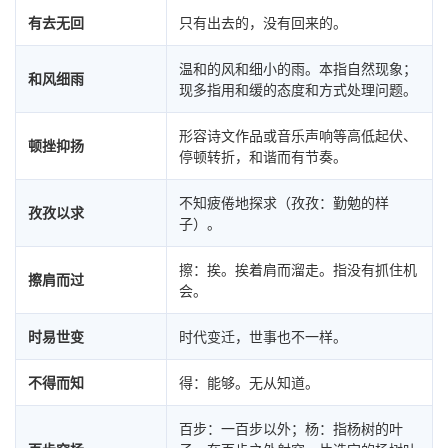
有去无回
只有出去的，没有回来的。
温和的风和细小的雨。本指自然现象；
和风细雨
现多指用和缓的态度和方式处理问题。
形容诗文作品或音乐声响等高低起伏、
顿挫抑扬
停顿转折，和谐而有节奏。
不知疲倦地探求（孜孜：勤勉的样
孜孜以求
子）。
擦：挨。挨着肩而溜走。指没有抓住机
擦肩而过
会。
时易世变
时代变迁，世事也不一样。
不得而知
得：能够。无从知道。
百步：一百步以外；杨：指杨树的叶