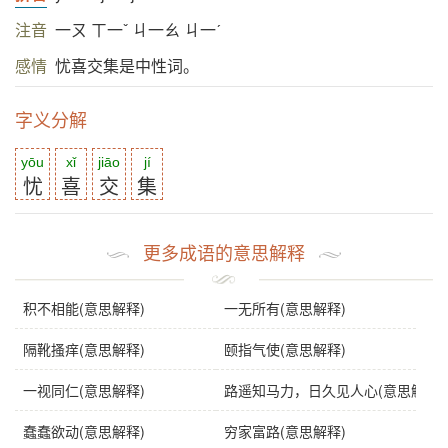
注音
一ㄡ ㄒ一ˇ ㄐ一ㄠ ㄐ一ˊ
感情
忧喜交集是中性词。
字义分解
yōu
xǐ
jiāo
jí
忧
喜
交
集
更多成语的意思解释
积不相能(意思解释)
一无所有(意思解释)
隔靴搔痒(意思解释)
颐指气使(意思解释)
一视同仁(意思解释)
路遥知马力，日久见人心(意思解释)
蠢蠢欲动(意思解释)
穷家富路(意思解释)