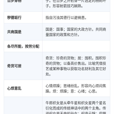
百步穿杨
子。在百步之外射穿一片选定的杨树叶
子。形容射箭技巧娴熟。
秽德垢行
指自污浊其德行以避祸患。
国是：国事；国家的大政方针。共同商
共商国是
量国家的政策和方针。
各尽所能，按劳分配
奇货：珍奇的货物；居：囤积。囤积珍
奇的货物；以备高价售出。比喻凭借技
奇货可居
艺或某种事物以获取功名财利及其它好
处。
心情烦躁；思绪纷乱。形容内心烦闷焦
心烦意乱
躁。烦：烦躁；意：心绪；心思。
牛郎织女是从牵牛星和织女星两个星名
衍化而成的传统神话中的两个主角。传
说织女是天帝的孙女；织造云锦；但跟