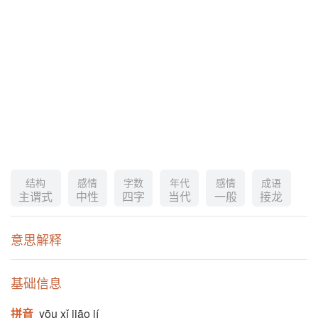
结构
感情
字数
年代
感情
成语
主谓式
中性
四字
当代
一般
接龙
意思解释
基础信息
拼音
yōu xǐ jiāo jí