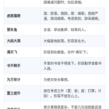
困难或问题时；向后退缩。
藻：辞藻，措辞。密：缜密。思路严
虑周藻密
谨，措词缜密。考虑周到，辞采细密。
冒失鬼
言语、举动鲁莽、轻率的人。
大起大落
大幅度地起落。形容变化大。
满天飞
形容到处都是。亦作“满空飞”。
手里的书舍不得放下。形容勤学或看书
书不释手
入迷。
为万安计
为绝对安全着想。
放在考虑之外（置：放；度：打算；计
置之度外
较）。形容不放在心上。
表示事情很复杂，不是几句话就能说清