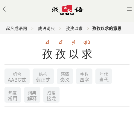
起凡成语网
成语词典
孜孜以求
孜孜以求的意思
zī
zī
yǐ
qiú
孜孜以求
组合
结构
感情
字数
年代
AABC式
偏正式
褒义
四字
当代
热度
词典
成语
常用
解释
接龙