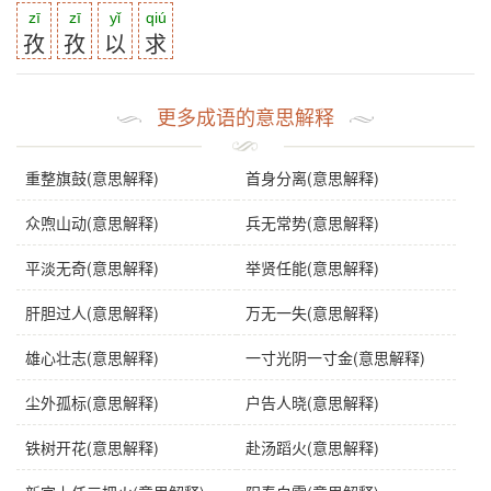
zī
zī
yǐ
qiú
孜
孜
以
求
更多成语的意思解释
重整旗鼓(意思解释)
首身分离(意思解释)
众喣山动(意思解释)
兵无常势(意思解释)
平淡无奇(意思解释)
举贤任能(意思解释)
肝胆过人(意思解释)
万无一失(意思解释)
雄心壮志(意思解释)
一寸光阴一寸金(意思解释)
尘外孤标(意思解释)
户告人晓(意思解释)
铁树开花(意思解释)
赴汤蹈火(意思解释)