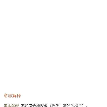
意思解释
基本解释
不知疲倦地探求（孜孜：勤勉的样子）。