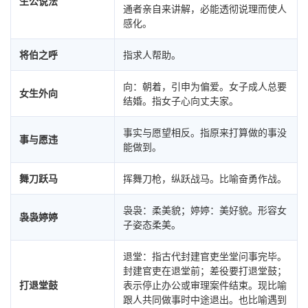
生公说法
通者亲自来讲解，必能透彻说理而使人
感化。
将伯之呼
指求人帮助。
向：朝着，引申为偏爱。女子成人总要
女生外向
结婚。指女子心向丈夫家。
事实与愿望相反。指原来打算做的事没
事与愿违
能做到。
舞刀跃马
挥舞刀枪，纵跃战马。比喻奋勇作战。
袅袅：柔美貌；婷婷：美好貌。形容女
袅袅婷婷
子姿态柔美。
退堂：指古代封建官吏坐堂问事完毕。
封建官吏在退堂前；差役要打退堂鼓；
打退堂鼓
表示停止办公或审理案件结束。现比喻
跟人共同做事时中途退出。也比喻遇到