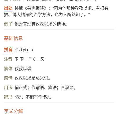
出处
孙犁《芸斋琐谈》：“因为他那种孜孜以求、有根有
据、博大精深的治学方法，也为人所熟知了。”
例子
他对真理有孜孜以求的精神。
基础信息
拼音
zī zī yǐ qiú
注音
ㄗ ㄗ 一ˇ ㄑ一ㄡˊ
繁体
孜孜以裘
感情
孜孜以求是褒义词。
用法
偏正式；作谓语、宾语；含褒义。
辨形
“孜”，不能写作“改”。
字义分解