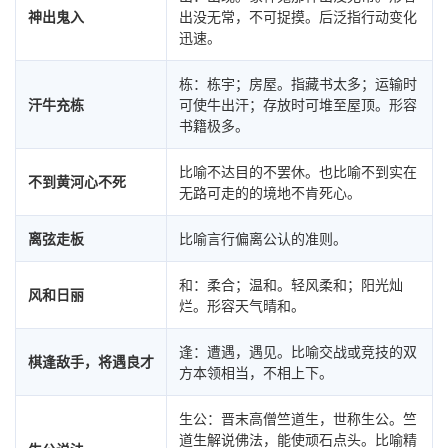
神出鬼入
出没无常，不可捉摸。后泛指行动变化
迅速。
栋：栋宇；房屋。指藏书太多；运输时
汗牛充栋
可使牛出汗；存放时可堆至屋顶。形容
书籍极多。
比喻不达目的不罢休。也比喻不到实在
不到黄河心不死
无路可走的的境地不肯死心。
离弦走板
比喻言行偏离公认的准则。
和：柔合；温和。轻风柔和；阳光灿
风和日丽
烂。形容天气晴和。
逢：遭遇，遇见。比喻交战或竞技的双
棋逢敌手，将遇良才
方本领相当，不相上下。
生公：晋末高僧竺道生，世称生公。竺
道生解说佛法，能使顽石点头。比喻精