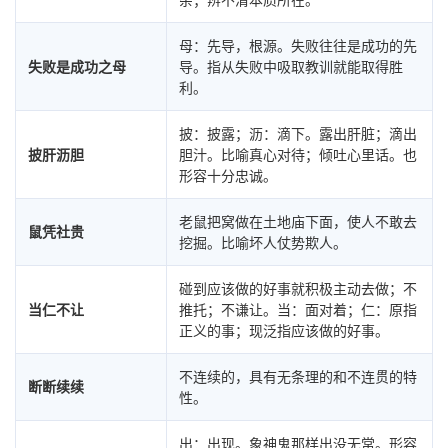
母：先导，根源。失败往往是成功的先
失败是成功之母
导。指从失败中吸取教训就能取得胜
利。
披：披露；沥：滴下。露出肝脏；滴出
披肝沥胆
胆汁。比喻真心对待；倾吐心里话。也
形容十分忠诚。
老鼠把窝做在土地庙下面，使人不敢去
鼠凭社贵
挖掘。比喻坏人仗势欺人。
碰到应该做的好事就积极主动去做；不
当仁不让
推托；不谦让。当：面对着；仁：原指
正义的事；现泛指应该做的好事。
不连续的，具有无条理的和不连贯的特
断断续续
性。
出：出现。象神鬼那样出没无常。形容