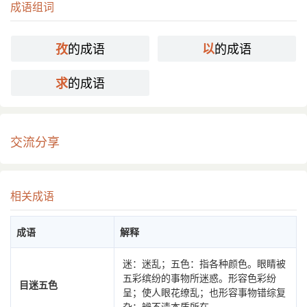
成语组词
的成语
的成语
孜
以
的成语
求
交流分享
相关成语
成语
解释
迷：迷乱；五色：指各种颜色。眼睛被
五彩缤纷的事物所迷惑。形容色彩纷
目迷五色
呈；使人眼花缭乱；也形容事物错综复
杂；辨不清本质所在。