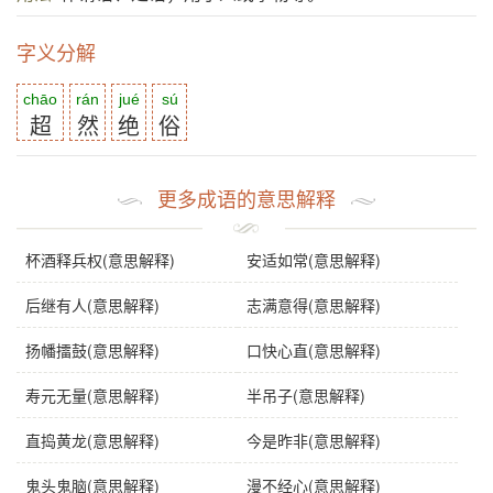
字义分解
chāo
rán
jué
sú
超
然
绝
俗
更多成语的意思解释
杯酒释兵权(意思解释)
安适如常(意思解释)
后继有人(意思解释)
志满意得(意思解释)
扬幡擂鼓(意思解释)
口快心直(意思解释)
寿元无量(意思解释)
半吊子(意思解释)
直捣黄龙(意思解释)
今是昨非(意思解释)
鬼头鬼脑(意思解释)
漫不经心(意思解释)