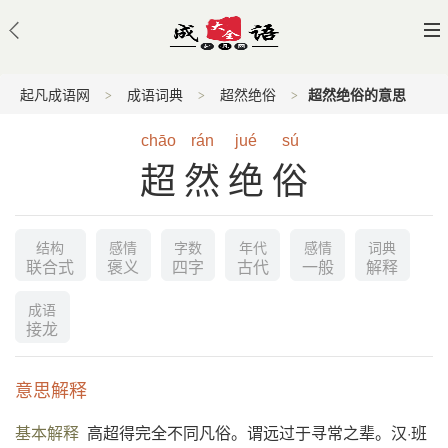
起凡成语网
成语词典
超然绝俗
超然绝俗的意思
chāo
rán
jué
sú
超然绝俗
结构
感情
字数
年代
感情
词典
联合式
褒义
四字
古代
一般
解释
成语
接龙
意思解释
基本解释
高超得完全不同凡俗。谓远过于寻常之辈。汉·班