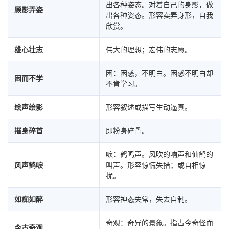
出各种姿态。对着自己的身影，做
顾影弄姿
出各种姿态。形容卖弄身形，自我
欣赏。
雄心壮志
伟大的理想；宏伟的志愿。
困：困惑，不明白。困惑不明白却
困而不学
不肯学习。
绘声绘影
形容叙述或描写生动逼真。
摧身碎首
即粉身碎骨。
唳：鹤鸣声。风吹的响声和仙鹤的
风声鹤唳
叫声。形容惊慌失措；或自相惊
扰。
如痴如醉
形容神态失常，失去自制。
奇观：奇异的景象。指古今奇怪而
今古奇观