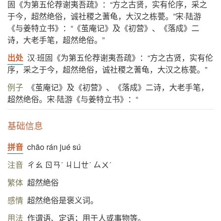
固《为第五伦荐谢夷吾疏》：“方之古贤，实有伦序，采之
于今，超然绝俗，诚社稷之蓍龟，大汉之栋甍。”宋·陆游
《与姜特立书》：“《茧庵记》及《初营》、《落成》二
诗，大老手笔，超然绝俗。”
出处
汉·班固《为第五伦荐谢夷吾疏》：“方之古贤，实有伦
序，采之于今，超然绝俗，诚社稷之蓍龟，大汉之栋甍。”
例子
《茧庵记》及《初营》、《落成》二诗，大老手笔，
超然绝俗。宋·陆游《与姜特立书》：“
基础信息
拼音
chāo rán jué sú
注音
ㄔㄠ ㄖㄢˊ ㄐㄩㄝˊ ㄙㄨˊ
繁体
超然絶俗
感情
超然绝俗是褒义词。
用法
作谓语、定语；用于人或事物等。