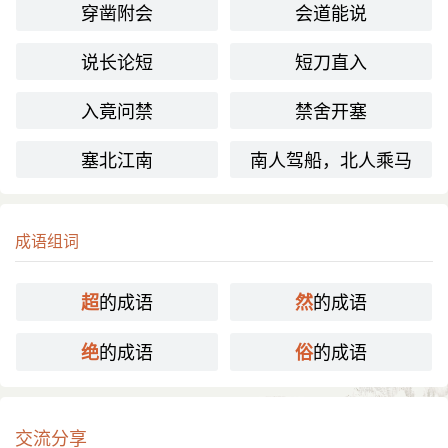
穿凿附会
会道能说
说长论短
短刀直入
入竟问禁
禁舍开塞
塞北江南
南人驾船，北人乘马
成语组词
的成语
的成语
超
然
的成语
的成语
绝
俗
交流分享