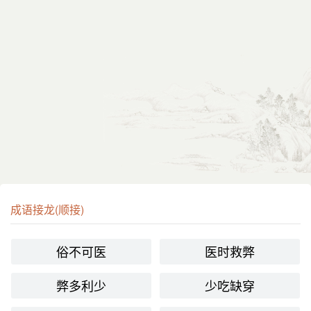
成语接龙(顺接)
俗不可医
医时救弊
弊多利少
少吃缺穿