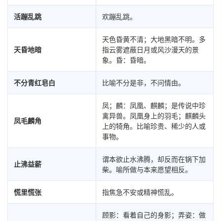
活蹦乱跳
欢蹦乱跳。
天色昏黄不清；大地黑暗不明。多
天昏地暗
指云雾遮蔽日月或风沙漫天的景
象。昏：昏暗。
不分青红皂白
比喻不分是非，不问情由。
凤；麟：凤凰、麒麟；是传说中珍
禽异兽。凤凰身上的羽毛；麒麟头
凤毛麟角
上的犄角。比喻珍贵、稀少的人或
事物。
谓本欲止水沸腾，却反而在锅下加
止沸益薪
柴。喻所做与本来愿望相反。
慌里慌张
指焦急不安或精神慌乱。
顾影：看着自己的身影；弄姿：做