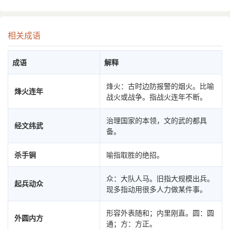
相关成语
成语
解释
烽火：古时边防报警的烟火。比喻
烽火连年
战火或战争。指战火连年不断。
治理国家的本领，文的武的都具
经文纬武
备。
杀手锏
喻指取胜的绝招。
众：大队人马。旧指大规模出兵。
起兵动众
现多指动用很多人力做某件事。
形容外表随和；内里刚直。圆：圆
外圆内方
通；方：方正。