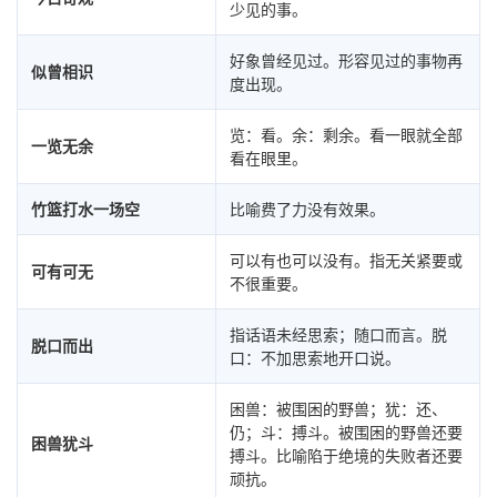
少见的事。
好象曾经见过。形容见过的事物再
似曾相识
度出现。
览：看。余：剩余。看一眼就全部
一览无余
看在眼里。
竹篮打水一场空
比喻费了力没有效果。
可以有也可以没有。指无关紧要或
可有可无
不很重要。
指话语未经思索；随口而言。脱
脱口而出
口：不加思索地开口说。
困兽：被围困的野兽；犹：还、
仍；斗：搏斗。被围困的野兽还要
困兽犹斗
搏斗。比喻陷于绝境的失败者还要
顽抗。