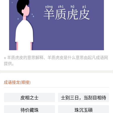
※ 羊质虎皮的意思解释、羊质虎皮是什么意思由起凡成语网
提供。
成语接龙(顺接)
皮相之士
士别三日，当刮目相待
待价藏珠
珠沉玉磒