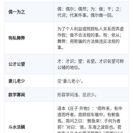
偶：偶尔；偶然；为：做；干；之：
偶一为之
代词；代某件事。偶尔做一回。
为了个人利益或照顾私人关系而弄虚
作假；做不合法规的事。徇：依从；
徇私舞弊
舞弊：用欺骗的方法做违反法规的
事。
才：才识；望：名望。才识名望可称
公才公望
公辅的地位。
妻儿老少
见“妻儿老小”。
款学寡闻
形容学问浅、见识少。
语本《庄子·外物》：“周昨来，有中
道而呼者。周顾视车辙中，有鲋鱼
焉。周问之曰：‘鲋鱼来！子何为者
斗水活鳞
邪？’对曰：‘我，东海之波臣也。君