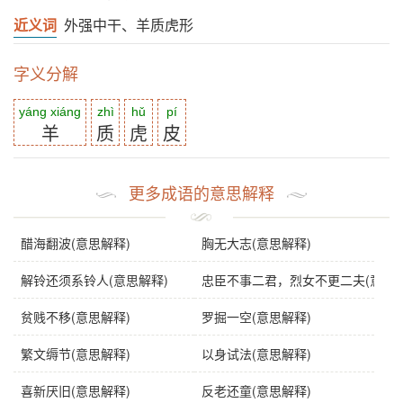
近义词
外强中干、羊质虎形
字义分解
yáng xiáng
zhì
hǔ
pí
羊
质
虎
皮
更多成语的意思解释
醋海翻波(意思解释)
胸无大志(意思解释)
解铃还须系铃人(意思解释)
忠臣不事二君，烈女不更二夫(意思解
贫贱不移(意思解释)
罗掘一空(意思解释)
繁文缛节(意思解释)
以身试法(意思解释)
喜新厌旧(意思解释)
反老还童(意思解释)