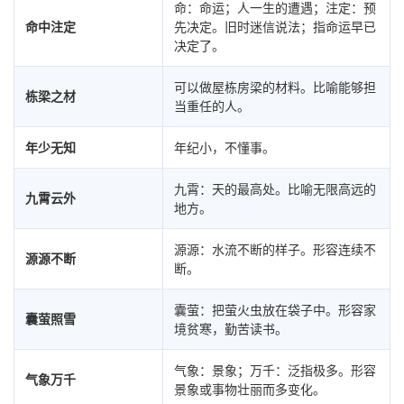
命：命运；人一生的遭遇；注定：预
命中注定
先决定。旧时迷信说法；指命运早已
决定了。
可以做屋栋房梁的材料。比喻能够担
栋梁之材
当重任的人。
年少无知
年纪小，不懂事。
九霄：天的最高处。比喻无限高远的
九霄云外
地方。
源源：水流不断的样子。形容连续不
源源不断
断。
囊萤：把萤火虫放在袋子中。形容家
囊萤照雪
境贫寒，勤苦读书。
气象：景象；万千：泛指极多。形容
气象万千
景象或事物壮丽而多变化。