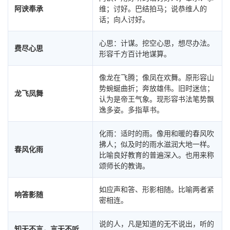
阿谀奉承
维；讨好。巴结拍马；说恭维人的
话；向人讨好。
心思：计谋。挖空心思，想尽办法。
费尽心思
形容千方百计地谋算。
像龙在飞腾；像凤在欢舞。原形容山
势蜿蜒曲折；奔放雄伟。旧时迷信；
龙飞凤舞
认为是帝王气象。现形容书法笔势飘
逸多姿。多指草书。
化雨：适时的雨。像用和暖的春风吹
拂人；似及时的雨水滋润大地一样。
春风化雨
比喻良好教育的普遍深入。也用来称
颂师长的教诲。
如应声和答、形影相随。比喻两者紧
响答影随
密相连。
说的人，凡是知道的无不说出，听的
知无不言，言无不听