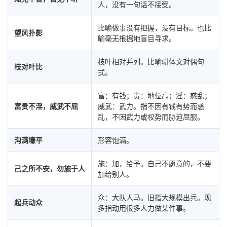
人，没有一句话不接受。
比喻做事没有把握，没有目标。也比
望风扑影
喻毫无根据地盲目寻求。
枝叶相对并列。比喻骈体文对偶句
枝对叶比
式。
富：有钱；贵：地位高；淫：惑乱；
富贵不淫，威武不屈
威武：武力。指不因有钱有势而惑
乱，不因武力或权势而胁迫屈服。
沟满壕平
形容饱满。
施：加，给予。自己不愿意的，不要
己之所不安，勿施于人
加给别人。
众：大队人马。旧指大规模出兵。现
起兵动众
多指动用很多人力做某件事。