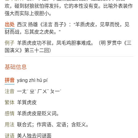
欢，碰到豺狼就怕得发抖，它的本性没有变。比喻外表装作
强大而实际上很胆小。
出处
西汉 扬雄《法言 吾子》：“羊质虎皮，见草而悦，见
豺而战，忘其皮之虎矣。”
例子
羊质虎皮功不就，凤毛鸡胆事难成。（明 罗贯中《三
国演义》第三十二回）
基础信息
拼音
yáng zhì hǔ pí
注音
一ㄤˊ ㄓˋ ㄏㄨˇ ㄆ一ˊ
繁体
羊質虎皮
感情
羊质虎皮是贬义词。
用法
联合式；作宾语、定语；含贬义。
谜语
美人独去问谜面