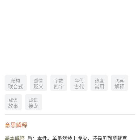
结构
感情
字数
年代
热度
词典
联合式
贬义
四字
古代
常用
解释
成语
成语
故事
接龙
意思解释
基本解释
质：本性。羊虽然披上虎皮，还是见到草就喜