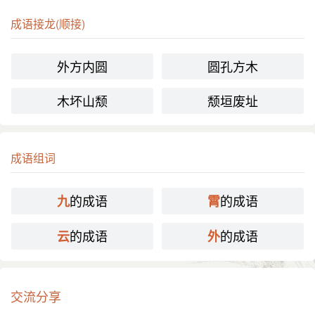
成语接龙(顺接)
外方内圆
圆孔方木
木坏山颓
颓垣废址
成语组词
的成语
的成语
九
霄
的成语
的成语
云
外
交流分享