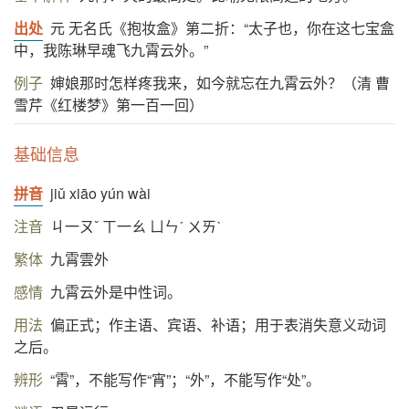
出处
元 无名氏《抱妆盒》第二折：“太子也，你在这七宝盒
中，我陈琳早魂飞九霄云外。”
例子
婶娘那时怎样疼我来，如今就忘在九霄云外？（清 曹
雪芹《红楼梦》第一百一回）
基础信息
拼音
jiǔ xiāo yún wài
注音
ㄐ一ㄡˇ ㄒ一ㄠ ㄩㄣˊ ㄨㄞˋ
繁体
九霄雲外
感情
九霄云外是中性词。
用法
偏正式；作主语、宾语、补语；用于表消失意义动词
之后。
辨形
“霄”，不能写作“宵”；“外”，不能写作“处”。