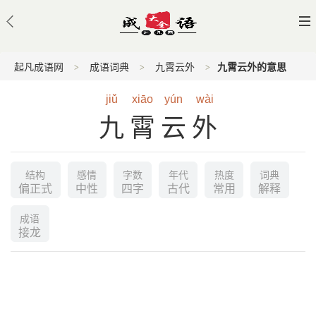
起凡成语网
成语词典
九霄云外
九霄云外的意思
jiǔ
xiāo
yún
wài
九霄云外
结构
感情
字数
年代
热度
词典
偏正式
中性
四字
古代
常用
解释
成语
接龙