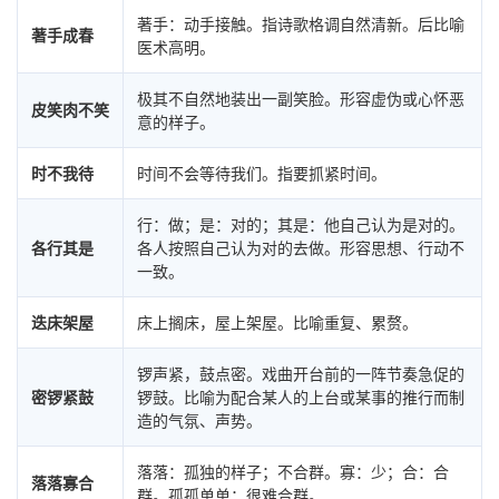
著手：动手接触。指诗歌格调自然清新。后比喻
著手成春
医术高明。
极其不自然地装出一副笑脸。形容虚伪或心怀恶
皮笑肉不笑
意的样子。
时不我待
时间不会等待我们。指要抓紧时间。
行：做；是：对的；其是：他自己认为是对的。
各行其是
各人按照自己认为对的去做。形容思想、行动不
一致。
迭床架屋
床上搁床，屋上架屋。比喻重复、累赘。
锣声紧，鼓点密。戏曲开台前的一阵节奏急促的
密锣紧鼓
锣鼓。比喻为配合某人的上台或某事的推行而制
造的气氛、声势。
落落：孤独的样子；不合群。寡：少；合：合
落落寡合
群。孤孤单单；很难合群。