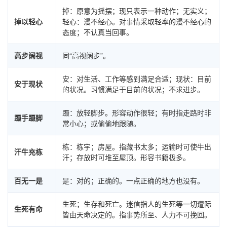
掉：原意为摇摆；现只表示一种动作；无实义；
掉以轻心
轻心：漫不经心。对事情采取轻率的漫不经心的
态度；不认真当回事。
高步阔视
同“高视阔步”。
安：对生活、工作等感到满足合适；现状：目前
安于现状
的状况。习惯满足于目前的状况；不求进步。
蹑：放轻脚步。形容动作很轻；有时指走路时非
蹑手蹑脚
常小心；或偷偷地跟随。
栋：栋宇；房屋。指藏书太多；运输时可使牛出
汗牛充栋
汗；存放时可堆至屋顶。形容书籍极多。
百无一是
是：对的；正确的。一点正确的地方也没有。
生死；生存和死亡。迷信指人的生死等一切遭际
生死有命
皆由天命决定的。指事势所至、人力不可挽回。