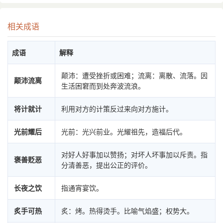
相关成语
成语
解释
颠沛：遭受挫折或困难；流离：离散、流落。因
颠沛流离
生活困窘而到处奔波流浪。
将计就计
利用对方的计策反过来向对方施计。
光前耀后
光前：光兴前业。光耀祖先，造福后代。
对好人好事加以赞扬；对坏人坏事加以斥责。指
褒善贬恶
分清善恶，提出公正的评价。
长夜之饮
指通宵宴饮。
炙手可热
炙：烤。热得烫手。比喻气焰盛；权势大。