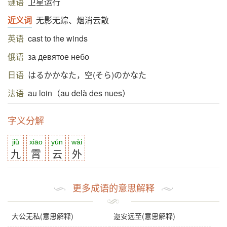
谜语
卫星运行
近义词
无影无踪、烟消云散
英语
cast to the winds
俄语
за девятое небо
日语
はるかかなた，空(そら)のかなた
法语
au loin（au delà des nues）
字义分解
jiǔ
xiāo
yún
wài
九
霄
云
外
更多成语的意思解释
大公无私(意思解释)
迩安远至(意思解释)