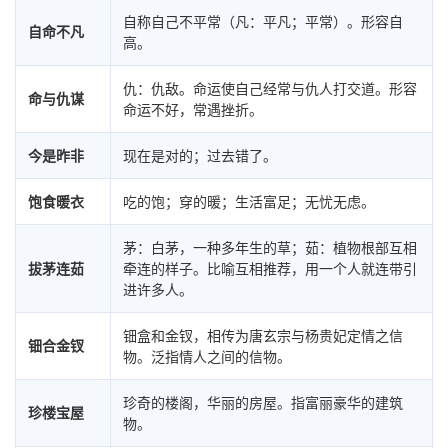
自称自己不平常（凡：平凡；平常）。形容自
自命不凡
高。
仇：仇敌。命运使自己经常与仇人打交道。形容
命与仇谋
命运不好，常遇挫折。
今是昨非
现在是对的；过去错了。
饱食暖衣
吃的饱；穿的暖；生活富足；无忧无虑。
茅：白茅，一种多年生的草；茹：植物根部互相
拔茅连茹
牵连的样子。比喻互相推荐，用一个人就连带引
进许多人。
钿盒和金钗，相传为唐玄宗与杨贵妃定情之信
钿合金钗
物。泛指情人之间的信物。
珍奇的楼阁，华丽的房屋。指富丽豪华的建筑
珍楼宝屋
物。