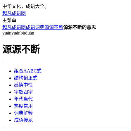
中华文化，成语大全。
起凡成语网
主菜单
起凡成语网
成语词典
源源不断
源源不断的意思
yuán
yuán
bù
duàn
源源不断
组合
AABC式
结构
偏正式
感情
中性
字数
四字
年代
当代
热度
常用
词典
解释
成语
接龙