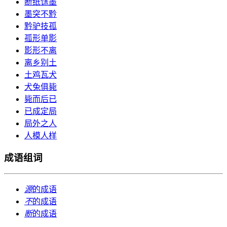
断纸馀墨
墨突不黔
黔驴技孤
孤形单影
影形不离
离乡别土
土鸡瓦犬
犬兔俱毙
毙而后已
已成定局
局外之人
人模人样
成语组词
源
的成语
不
的成语
断
的成语