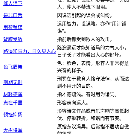
催人泪下
人，使人不禁流下眼泪。
是非口舌
因说话引起的误会或纠纷。
运用智力，设谋略。亦作“用计铺
用智铺谋
谋”。
背腹受敌
指前后都受到敌人的攻击。
路途遥远才能知道马的力气大小，
路遥知马力，日久见人心
日子长了才能看出人心的好坏。
色：脸色，表情。形容人非常得意
色飞眉舞
兴奋的样子。
刑罚在于教育人恪守法律，从而达
刑期无刑
到不用开的目的。
材轻德薄
指才德疏浅。有时用为谦词。
志在千里
形容志向远大。
形容诗文作品或音乐声响等高低起
顿挫抑扬
伏、停顿转折，和谐而有节奏。
原指东汉冯异。后常指不居功自傲
大树将军
的将领。