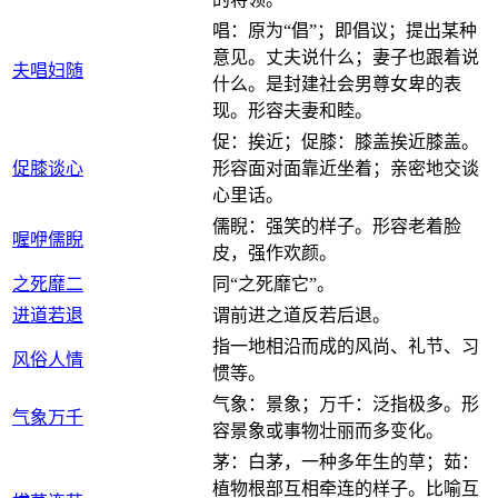
唱：原为“倡”；即倡议；提出某种
意见。丈夫说什么；妻子也跟着说
夫唱妇随
什么。是封建社会男尊女卑的表
现。形容夫妻和睦。
促：挨近；促膝：膝盖挨近膝盖。
促膝谈心
形容面对面靠近坐着；亲密地交谈
心里话。
儒睨：强笑的样子。形容老着脸
喔咿儒睨
皮，强作欢颜。
之死靡二
同“之死靡它”。
进道若退
谓前进之道反若后退。
指一地相沿而成的风尚、礼节、习
风俗人情
惯等。
气象：景象；万千：泛指极多。形
气象万千
容景象或事物壮丽而多变化。
茅：白茅，一种多年生的草；茹：
植物根部互相牵连的样子。比喻互