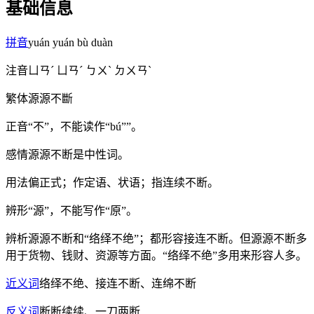
基础信息
拼音
yuán yuán bù duàn
注音
ㄩㄢˊ ㄩㄢˊ ㄅㄨˋ ㄉㄨㄢˋ
繁体
源源不斷
正音
“不”，不能读作“bú””。
感情
源源不断是中性词。
用法
偏正式；作定语、状语；指连续不断。
辨形
“源”，不能写作“原”。
辨析
源源不断和“络绎不绝”；都形容接连不断。但源源不断多
用于货物、钱财、资源等方面。“络绎不绝”多用来形容人多。
近义词
络绎不绝、接连不断、连绵不断
反义词
断断续续、一刀两断