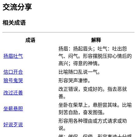
交流分享
相关成语
成语
解释
扬眉：扬起眉头；吐气：吐出怨
扬眉吐气
气、闷气。形容摆脱压抑心情后的
高兴；得意的神情。
信口开合
比喻随口乱说一气。
狼号鬼哭
形容哭声凄惨。
改正错误，变成好的。指去恶就
改过迁善
善。
坐卧在柴草上，悬胆尝其味。比喻
坐薪悬胆
刻苦自励，奋发图强。
形容用各种理由或方式请求或劝
好说歹说
说。
催：催促，促使。形容事迹十分感