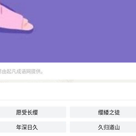
思由起凡成语网提供。
愿受长缨
缨緌之徒
年深日久
久归道山