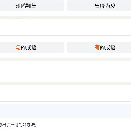
沙鸥翔集
集腋为裘
的成语
的成语
与
有
想出了应付的好办法。