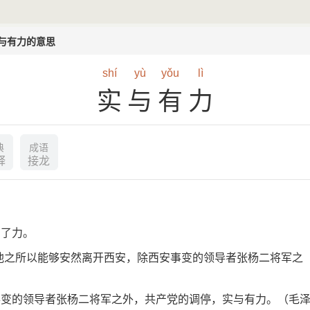
与有力的意思
shí
yù
yǒu
lì
实与有力
典
成语
释
接龙
出了力。
他之所以能够安然离开西安，除西安事变的领导者张杨二将军之
事变的领导者张杨二将军之外，共产党的调停，实与有力。（毛