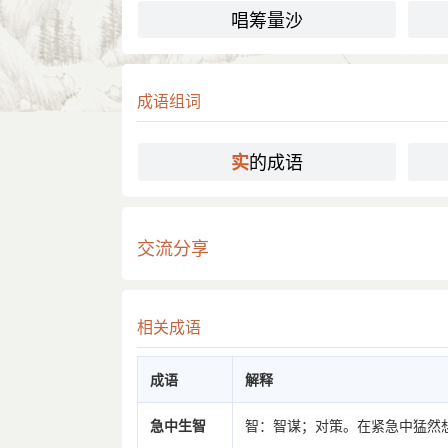
唱筹量沙
成语组词
的成语
实
交流分享
相关成语
成语
解释
急中生智
智：智谋；对策。在紧急中猛然