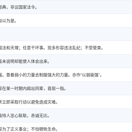
经典，非议国家法令。
自以为是。
国法和天理；任意干坏事。现多形容违法乱纪；不受管束。
虽未说明却能使人体会出来。
服。靠着弱小的力量去制服强大的力量。亦作“以弱毙强”。
容在某一时期内超出同辈，首屈一指。
求立即采取行动以避免造成灾难。
喻待人忠心耿耿，赤诚无比。
容为了正义事业；不怕牺牲生命。