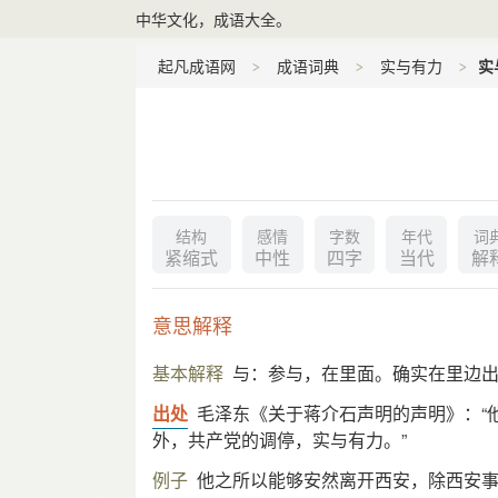
中华文化，成语大全。
起凡成语网
成语词典
实与有力
实
结构
感情
字数
年代
词
紧缩式
中性
四字
当代
解
意思解释
基本解释
与：参与，在里面。确实在里边
出处
毛泽东《关于蒋介石声明的声明》：“
外，共产党的调停，实与有力。”
例子
他之所以能够安然离开西安，除西安