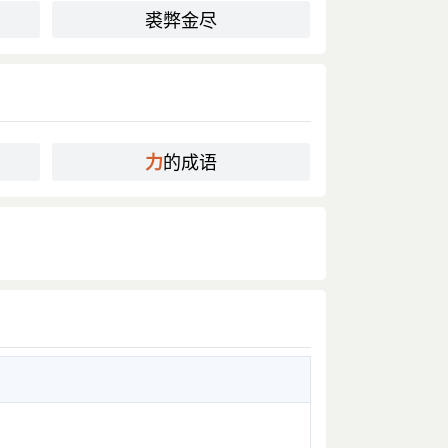
裘弊金尽
的成语
力