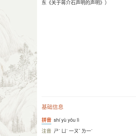
东《关于蒋介石声明的声明》）
基础信息
拼音
shí yù yǒu lì
注音
ㄕˊ ㄩˋ 一ㄡˇ ㄌ一ˋ