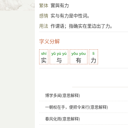
繁体
實與有力
感情
实与有力是中性词。
用法
作谓语；指确实在里边出了力。
字义分解
shí
yǔ yù yú
yǒu yòu
lì
实
与
有
力
博学多闻(意思解释)
一朝权在手，便把令来行(意思解释)
春风化雨(意思解释)