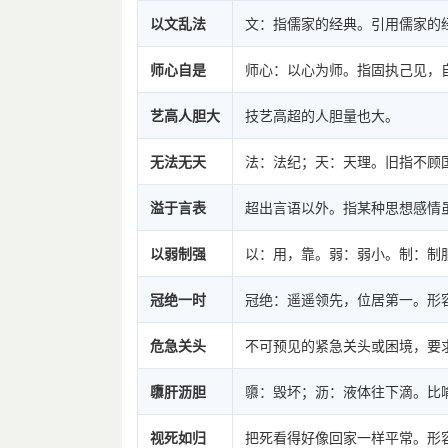
以文乱法
文：指儒家的经典。引用儒家的
师心自是
师心：以心为师。指固执己见，
艺高人胆大
技艺高超的人胆量也大。
无法无天
法：法纪；天：天理。旧指不顾
溢于言表
超出言语以外。指某种思想感情
以弱制强
以：用，靠。弱：弱小。制：制
冠绝一时
冠绝：遥遥领先，位居第一。形
危急关头
不可预见的紧急关头或困境，要
隳肝沥胆
隳：毁坏；沥：液体往下滴。比
视死如归
把死看得好像回家一样平常。形