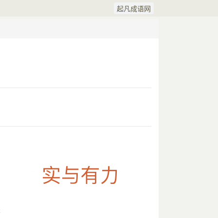
起凡成语网
泽