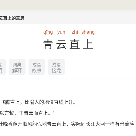
云直上的意思
qīng
yún
zhí
shàng
青云直上
度
词典
成语
成语
用
解释
故事
接龙
空飞腾直上。比喻人的地位直线上升。
雪以方絜，干青云而直上。”
来杜晚香像开顺风船似地青云直上，实际同长江大河一样有暗流险