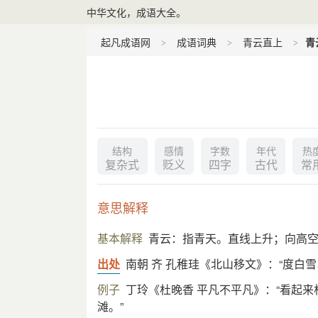
中华文化，成语大全。
起凡成语网
成语词典
青云直上
青
结构
感情
字数
年代
热
复杂式
贬义
四字
古代
常
意思解释
基本解释
青云：指青天。直线上升；向高
出处
南朝 齐 孔稚珪《北山移文》：“度白
例子
丁玲《杜晚香 平凡不平凡》：“看起
滩。”