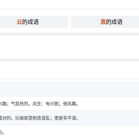
的成语
的成语
云
直
兴趣；气氛热烈。风生：有兴致；很风趣。
成对的。比喻故意制造混乱；使是非不清。
分。