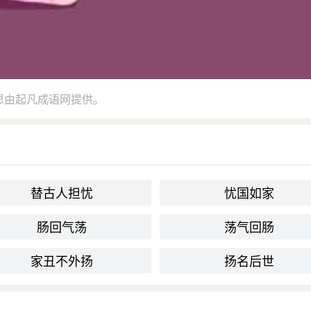
思由起凡成语网提供。
替古人担忧
忧国如家
肠回气荡
荡气回肠
家丑不外扬
扬名后世