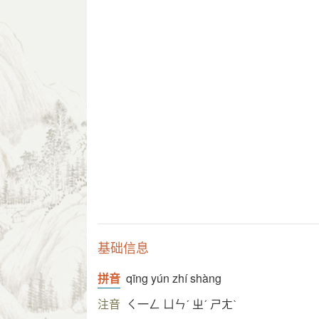
基础信息
拼音
qīng yún zhí shàng
注音
ㄑ一ㄥ ㄩㄣˊ ㄓˊ ㄕㄤˋ