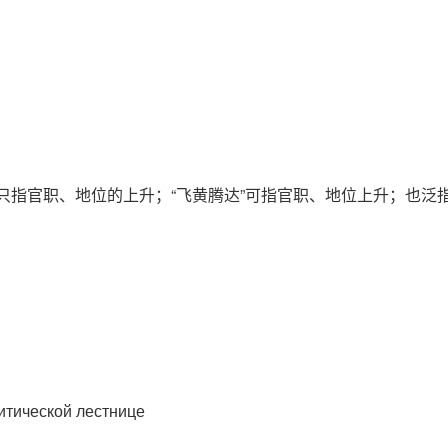
上只指官职、地位的上升；“飞黄腾达”可指官职、地位上升；也泛
итической лестнице