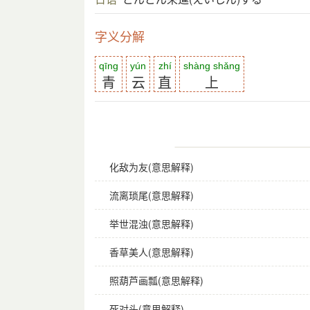
字义分解
qīng
yún
zhí
shàng shǎng
青
云
直
上
化敌为友(意思解释)
流离琐尾(意思解释)
举世混浊(意思解释)
香草美人(意思解释)
照葫芦画瓢(意思解释)
死对头(意思解释)