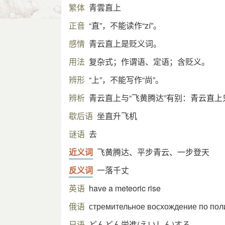
繁体
青雲直上
正音
“直”，不能读作“zí”。
感情
青云直上是贬义词。
用法
复杂式；作谓语、定语；含贬义。
辨形
“上”，不能写作“尚”。
辨析
青云直上与“飞黄腾达”有别：青云直
歇后语
坐直升飞机
谜语
去
近义词
飞黄腾达、平步青云、一步登天
反义词
一落千丈
英语
have a meteoric rise
俄语
стремительное восхождение по пол
日语
どんどん栄進(えいしん)する