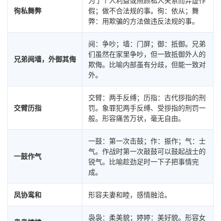
为了个人利益或照顾私人关系而弄虚作
徇私舞弊
假；做不合法规的事。徇：依从；舞
弊：用欺骗的方法做违反法规的事。
阋：争吵；墙：门屏；御：抵御。兄弟
们虽然在家里争吵，但一致抵御外人的
兄弟阋墙，外御其侮
欺侮。比喻内部虽有分歧，但能一致对
外。
交臂：两手反缚；历指：古代拶指的刑
交臂历指
罚。象罪犯两手反缚、受拶指的刑罚一
般。形容痛苦万状，毫无自由。
一鼓：第一次击鼓；作：振作；气：士
气。作战时第一次敲鼓可以鼓起战士的
一鼓作气
锐气。比喻趁劲足时一下子把事情完
成。
凤协鸾和
形容夫妻和睦，感情融洽。
袅袅：柔美貌；婷婷：美好貌。形容女