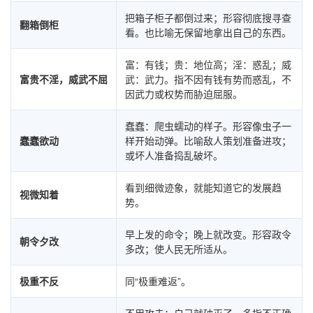
把箱子柜子都倒过来；形容彻底搜寻查
翻箱倒柜
看。也比喻无保留地拿出自己的东西。
富：有钱；贵：地位高；淫：惑乱；威
富贵不淫，威武不屈
武：武力。指不因有钱有势而惑乱，不
因武力或权势而胁迫屈服。
蠢蠢：爬虫蠕动的样子。形容像虫子一
蠢蠢欲动
样开始动弹。比喻敌人策划准备进攻；
或坏人准备捣乱破坏。
看到细微迹象，就能知道它的发展趋
视微知着
势。
早上发的命令；晚上就改变。形容政令
朝令夕改
多改；使人民无所适从。
极重不反
同“极重难返”。