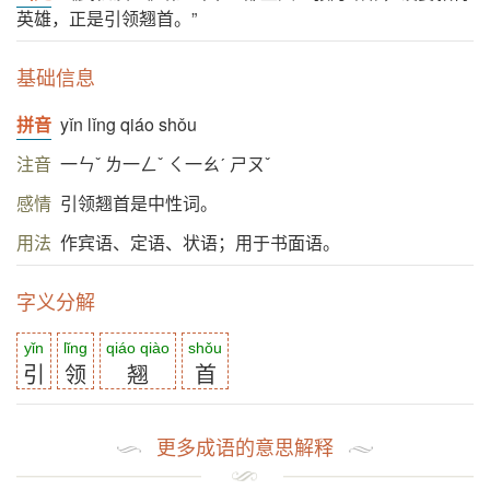
英雄，正是引领翘首。”
基础信息
拼音
yǐn lǐng qiáo shǒu
注音
一ㄣˇ ㄌ一ㄥˇ ㄑ一ㄠˊ ㄕㄡˇ
感情
引领翘首是中性词。
用法
作宾语、定语、状语；用于书面语。
字义分解
yǐn
lǐng
qiáo qiào
shǒu
引
领
翘
首
更多成语的意思解释