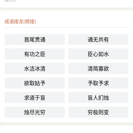
成语接龙(顺接)
首尾贯通
通无共有
有功之臣
臣心如水
水洁冰清
清简寡欲
欲取姑予
予取予求
求道于盲
盲人扪烛
烛尽光穷
穷极则变