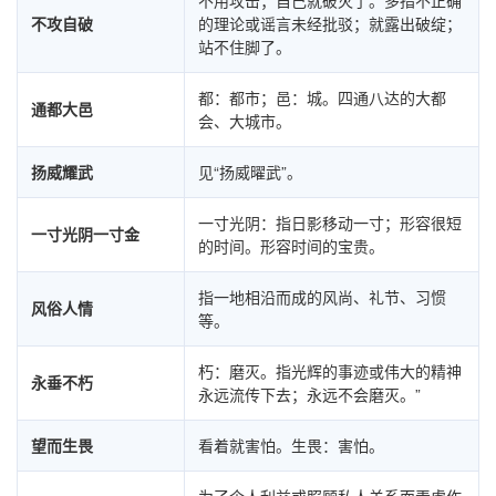
不用攻击；自己就破灭了。多指不正确
不攻自破
的理论或谣言未经批驳；就露出破绽；
站不住脚了。
都：都市；邑：城。四通八达的大都
通都大邑
会、大城市。
扬威耀武
见“扬威曜武”。
一寸光阴：指日影移动一寸；形容很短
一寸光阴一寸金
的时间。形容时间的宝贵。
指一地相沿而成的风尚、礼节、习惯
风俗人情
等。
朽：磨灭。指光辉的事迹或伟大的精神
永垂不朽
永远流传下去；永远不会磨灭。”
望而生畏
看着就害怕。生畏：害怕。