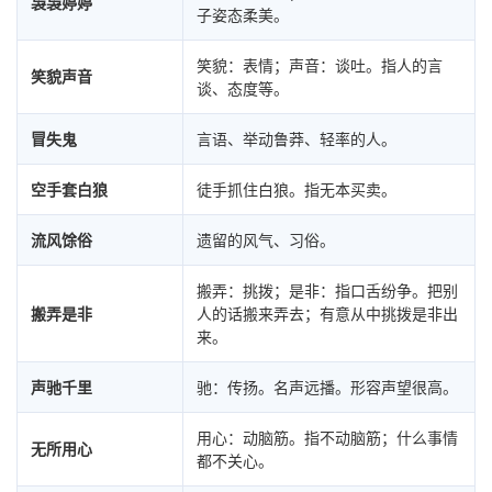
袅袅婷婷
子姿态柔美。
笑貌：表情；声音：谈吐。指人的言
笑貌声音
谈、态度等。
冒失鬼
言语、举动鲁莽、轻率的人。
空手套白狼
徒手抓住白狼。指无本买卖。
流风馀俗
遗留的风气、习俗。
搬弄：挑拨；是非：指口舌纷争。把别
搬弄是非
人的话搬来弄去；有意从中挑拨是非出
来。
声驰千里
驰：传扬。名声远播。形容声望很高。
用心：动脑筋。指不动脑筋；什么事情
无所用心
都不关心。