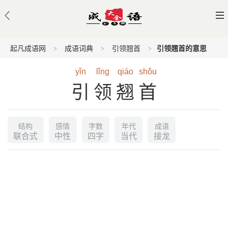
起凡成语网
成语词典
引领翘首
引领翘首的意思
yǐn
lǐng
qiáo
shǒu
引领翘首
结构
感情
字数
年代
成语
联合式
中性
四字
当代
接龙