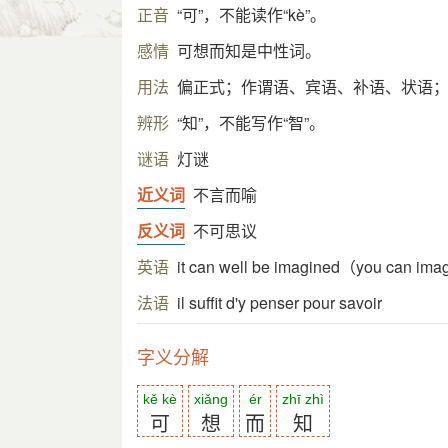
正音
“可”，不能读作“kè”。
感情
可想而知是中性词。
用法
偏正式；作谓语、宾语、补语、状语
辨形
“知”，不能写作“智”。
谜语
灯谜
近义词
不言而喻
反义词
不可思议
英语
it can well be imagined（you can im
法语
il suffit d'y penser pour savoir
字义分解
kě kè
xiǎng
ér
zhī zhì
可
想
而
知