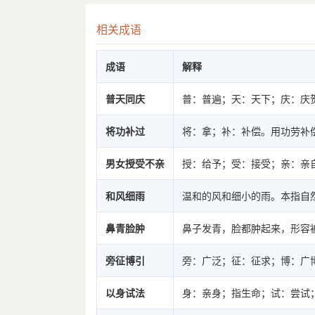
相关成语
成语
解释
普天同庆
普：普遍；天：天下；庆：庆
将功补过
将：拿；补：补偿。用功劳补
男女授受不亲
授：给予；受：接受；亲：亲
和风细雨
温和的风和细小的雨。本指自
鼻青脸肿
鼻子发青，脸都肿起来，形容
旁征博引
旁：广泛；征：征求；博：广
以身试法
身：亲身；指生命；试：尝试