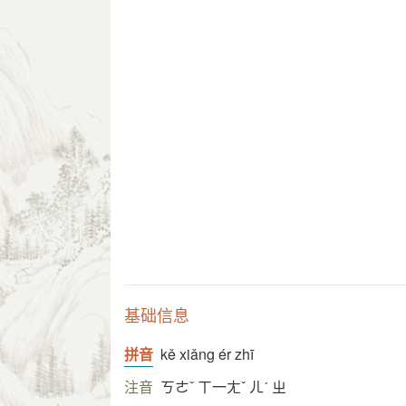
基础信息
拼音
kě xiǎng ér zhī
注音
ㄎㄜˇ ㄒ一ㄤˇ ㄦˊ ㄓ