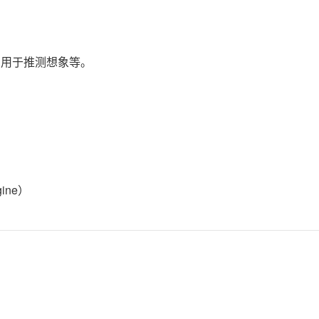
；用于推测想象等。
agine）