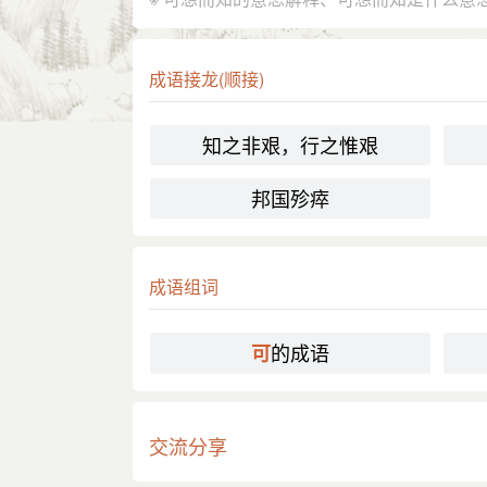
成语接龙(顺接)
知之非艰，行之惟艰
邦国殄瘁
成语组词
的成语
可
交流分享