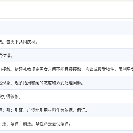
贺。普天下共同庆祝。
偿过错。
自接触。封建礼教规定男女之间不能直接接触、言谈或授受物件，限制男
然现象；现多指用和缓的态度和方式处理问题。
被打得很惨。
博；引：引证。广泛地引用材料作为依据、例证。
；法：法律；刑法。拿性命去尝试法律。