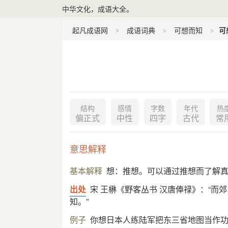
中华文化，成语大全。
起凡成语网
成语词典
可想而知
可
结构
感情
字数
年代
热
偏正式
中性
四字
古代
常
意思解释
基本解释
想：推想。可以通过推想而了解
出处
宋 王楙《野客丛书 汉唐俸禄》：“
知。”
例子
你想日本人练陆军把东三省地图当作功