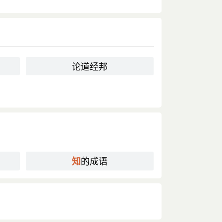
论道经邦
的成语
知