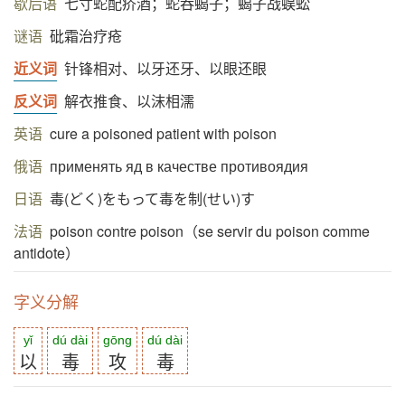
歇后语
七寸蛇配疥酒；蛇吞蝎子；蝎子战蜈蚣
谜语
砒霜治疗疮
近义词
针锋相对、以牙还牙、以眼还眼
反义词
解衣推食、以沫相濡
英语
cure a poisoned patient with poison
俄语
применять яд в качестве противоядия
日语
毒(どく)をもって毒を制(せい)す
法语
poison contre poison（se servir du poison comme
antidote）
字义分解
yǐ
dú dài
gōng
dú dài
以
毒
攻
毒