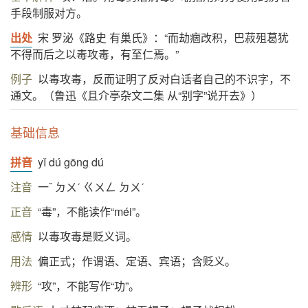
手段制服对方。
出处
宋 罗泌《路史 有巢氏》：“而劫痼改积，巴菽殂葛犹
不得而后之以毒攻毒，有至仁焉。”
例子
以毒攻毒，反而证明了反对白话者自己的不识字，不
通文。（鲁迅《且介亭杂文二集 从“别字”说开去》）
基础信息
拼音
yǐ dú gōng dú
注音
一ˇ ㄉㄨˊ ㄍㄨㄥ ㄉㄨˊ
正音
“毒”，不能读作“méi”。
感情
以毒攻毒是贬义词。
用法
偏正式；作谓语、定语、宾语；含贬义。
辨形
“攻”，不能写作“功”。