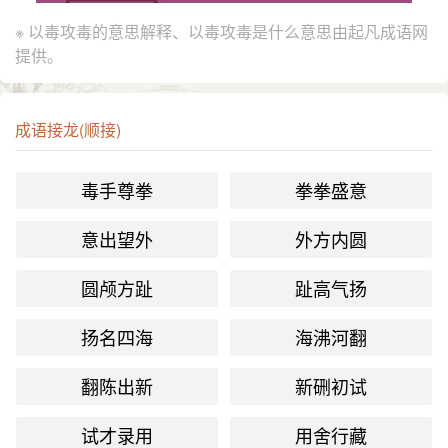
※ 以毒攻毒的意思解释、以毒攻毒是什么意思由起凡成语网
提供。
成语接龙(顺接)
毒手尊拳
拳拳盛意
意出望外
外方内圆
圆颅方趾
趾高气扬
扬名四海
海沸河翻
翻陈出新
新硎初试
试才录用
用舍行藏