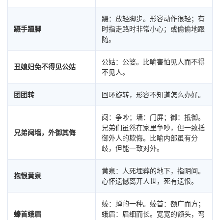
蹑：放轻脚步。形容动作很轻；有
蹑手蹑脚
时指走路时非常小心；或偷偷地跟
随。
公姑：公婆。比喻害怕见人而不得
丑媳妇免不得见公姑
不见人。
团团转
回环旋转，形容不知道怎么办好。
阋：争吵；墙：门屏；御：抵御。
兄弟们虽然在家里争吵，但一致抵
兄弟阋墙，外御其侮
御外人的欺侮。比喻内部虽有分
歧，但能一致对外。
黄泉：人死埋葬的地下，指阴间。
抱恨黄泉
心怀遗憾离开人世，死有遗恨。
螓：蝉的一种。螓首：额广而方；
螓首蛾眉
蛾眉：眉细而长。宽宽的额头，弯