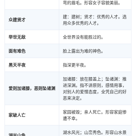
弯的眉毛。形容女子容貌美丽。
建：建树；贤才：优秀的人才。选
众建贤才
用众多优秀的人才。
举世无敌
全世界没有能胜过的。
面有难色
脸上露出为难的神色。
黑天半夜
指深更半夜。
加诸膝：放在膝盖上；坠诸渊：推
进深渊。指不讲原则，感情用事，
爱则加诸膝，恶则坠诸渊
对别人的爱憎态度，全凭自己的好
恶来决定。
家园被毁；亲人死亡。形容家庭惨
家破人亡
遭不幸。
湖水风光；山峦秀色。形容山水景
湖光山色