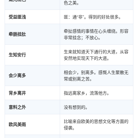
色之美。
受益匪浅
匪：通“非”。得到的好处很多。
牵扯感情的事情在心头缠绕。形容
牵肠挂肚
非常挂念；不放心。
生来就知道天下通行的大道，从容
生知安行
安然地实现天下的大道。
相会少，别离多。感慨人生聚散无
会少离多
常或别离之苦。
背乡离井
指远离家乡，流落他方。
意料之外
没有想到的。
比喻来自欧美的思想文化等方面的
欧风美雨
侵袭。