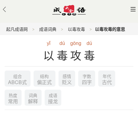
起凡成语网
成语词典
以毒攻毒
以毒攻毒的意思
yǐ
dú
gōng
dú
以毒攻毒
组合
结构
感情
字数
年代
ABCB式
偏正式
贬义
四字
古代
热度
词典
成语
常用
解释
接龙