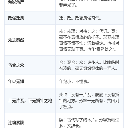
倾家荡产
都弄光了。
改俗迁风
迁：改。改变风俗习气。
处：处理；对待；之：代词。泰：
毫不在意很放心的样子。形容处理
处之泰然
事情不慌不忙；沉着镇定。也指对
事情无动于衷。也作“泰然处之”。
合：聚合；众；许多人。比喻临时
乌合之众
杂凑的、毫无组织纪律的一群人。
年少无知
年纪小，不懂事。
头顶上没有一片瓦，肢底下没有插
上无片瓦，下无插针之地
针的地方。形容一无所有，贫困到
了极点。
牍：古代写字的木片。形容篇幅过
连编累牍
多，文辞长。