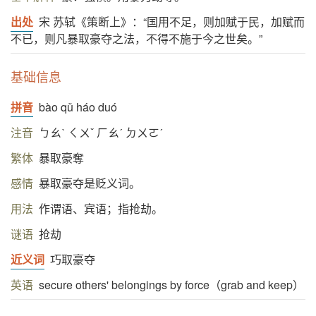
出处
宋 苏轼《策断上》：“国用不足，则加赋于民，加赋而
不已，则凡暴取豪夺之法，不得不施于今之世矣。”
基础信息
拼音
bào qǔ háo duó
注音
ㄅㄠˋ ㄑㄨˇ ㄏㄠˊ ㄉㄨㄛˊ
繁体
暴取豪奪
感情
暴取豪夺是贬义词。
用法
作谓语、宾语；指抢劫。
谜语
抢劫
近义词
巧取豪夺
英语
secure others' belongings by force（grab and keep）