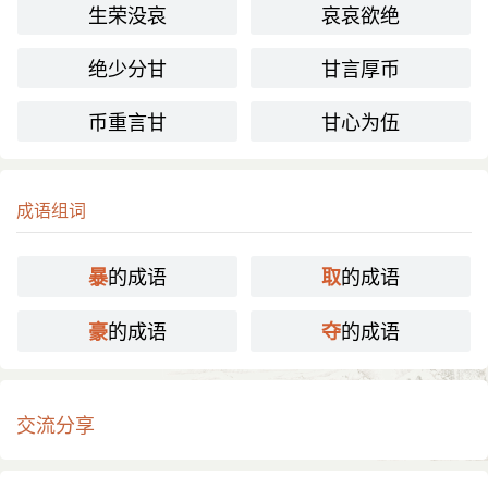
生荣没哀
哀哀欲绝
绝少分甘
甘言厚币
币重言甘
甘心为伍
成语组词
的成语
的成语
暴
取
的成语
的成语
豪
夺
交流分享