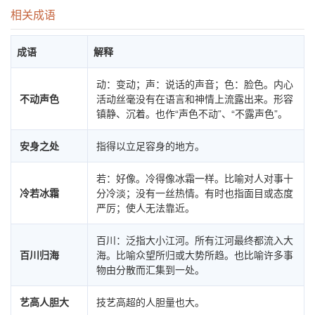
相关成语
成语
解释
动：变动；声：说话的声音；色：脸色。内心
不动声色
活动丝毫没有在语言和神情上流露出来。形容
镇静、沉着。也作“声色不动”、“不露声色”。
安身之处
指得以立足容身的地方。
若：好像。冷得像冰霜一样。比喻对人对事十
冷若冰霜
分冷淡；没有一丝热情。有时也指面目或态度
严厉；使人无法靠近。
百川：泛指大小江河。所有江河最终都流入大
百川归海
海。比喻众望所归或大势所趋。也比喻许多事
物由分散而汇集到一处。
艺高人胆大
技艺高超的人胆量也大。