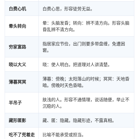
白费心机
白费心思，形容徒劳无益。
晕：头脑发昏；转向：辨不清方向。形容头脑
晕头转向
昏乱辨不清方向。
指居家应节俭，出门则要多带盘缠，免遭困
穷家富路
窘。
晓以大义
晓：使人明白。把道理对人讲清楚。
薄暮：傍晚；太阳落山的时候；冥冥：天地昏
薄暮冥冥
暗。傍晚时天色昏暗。
肤浅的人。形容不通情理，说话随便，举止不
半吊子
沉稳的人。
藏形匿影
藏、匿：隐藏。隐藏形迹，不露真相。
吃不了兜着走
比喻不能承受或担当。