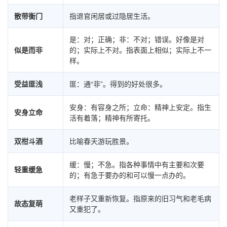
散带衡门
指退官闲居或过隐居生活。
是：对；正确；非：不对；错误。好像是对
似是而非
的；实际上不对。指表面上相似；实际上不一
样。
受益匪浅
匪：通“非”。得到的好处很多。
安身：有容身之所；立命：精神上安定。指生
安身立命
活有着落；精神有所寄托。
双柑斗酒
比喻春天游玩胜景。
缓：慢；不急。指各种事情中有主要和次要
轻重缓急
的；有急于要办的和可以慢一点办的。
老样子又重新恢复。指原来的旧习气和老毛病
故态复萌
又重犯了。