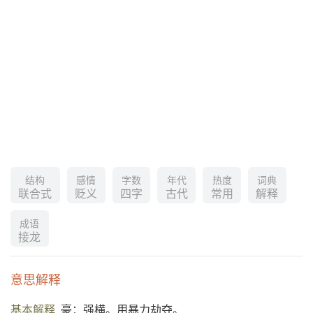
结构
感情
字数
年代
热度
词典
联合式
贬义
四字
古代
常用
解释
成语
接龙
意思解释
基本解释
豪：强横。用暴力劫夺。