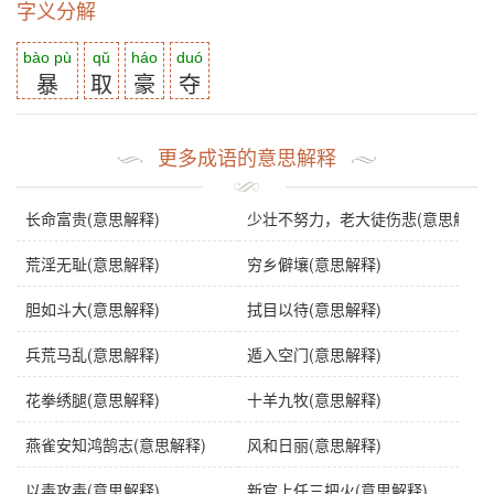
字义分解
bào pù
qǔ
háo
duó
暴
取
豪
夺
更多成语的意思解释
长命富贵(意思解释)
少壮不努力，老大徒伤悲(意思解释)
荒淫无耻(意思解释)
穷乡僻壤(意思解释)
胆如斗大(意思解释)
拭目以待(意思解释)
兵荒马乱(意思解释)
遁入空门(意思解释)
花拳绣腿(意思解释)
十羊九牧(意思解释)
燕雀安知鸿鹄志(意思解释)
风和日丽(意思解释)
以毒攻毒(意思解释)
新官上任三把火(意思解释)