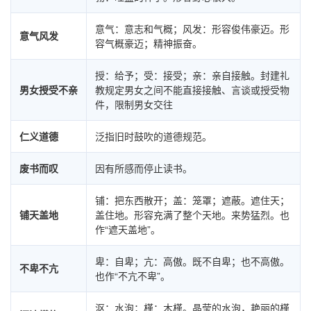
意气：意志和气概；风发：形容俊伟豪迈。形
意气风发
容气概豪迈；精神振奋。
授：给予；受：接受；亲：亲自接触。封建礼
男女授受不亲
教规定男女之间不能直接接触、言谈或授受物
件，限制男女交往
仁义道德
泛指旧时鼓吹的道德规范。
废书而叹
因有所感而停止读书。
铺：把东西散开；盖：笼罩；遮蔽。遮住天；
铺天盖地
盖住地。形容充满了整个天地。来势猛烈。也
作“遮天盖地”。
卑：自卑；亢：高傲。既不自卑；也不高傲。
不卑不亢
也作“不亢不卑”。
沤：水泡；槿：木槿。晶莹的水泡，艳丽的槿