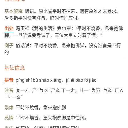
基本解释
谚语。原比喻平时不往来，遇有急难才去恳求。
后多指平时没有准备，临时慌忙应付。
出处
冯玉祥《我的生活》第11章：“平时不烧香，急来抱佛
脚，一旦听说要考试了，三位大臣立时着了慌。”
例子
俗话说：平时不烧香，急来抱佛脚，没有准备是不行
的
基础信息
拼音
píng shí bù shāo xiāng，jí lái bào fó jiǎo
注音
ㄆ一ㄥˊ ㄕˊ ㄅㄨˋ ㄕㄠ ㄒ一ㄤ，ㄐ一ˊ ㄌㄞˊ ㄅㄠˋ ㄈㄛ
ˊ ㄐ一ㄠˇ
繁体
平時不燒香，急來抱佛腳
感情
平时不烧香，急来抱佛脚是中性词。
用法
作宾语、分句；指临时慌忙应付。