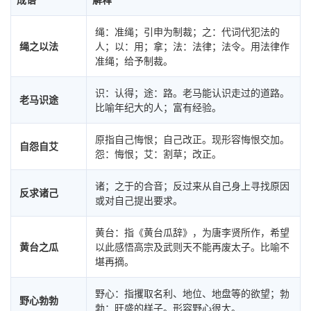
绳：准绳；引申为制裁；之：代词代犯法的
绳之以法
人；以：用；拿；法：法律；法令。用法律作
准绳；给予制裁。
识：认得；途：路。老马能认识走过的道路。
老马识途
比喻年纪大的人；富有经验。
原指自己悔恨；自己改正。现形容悔恨交加。
自怨自艾
怨：悔恨；艾：割草；改正。
诸；之于的合音；反过来从自己身上寻找原因
反求诸己
或对自己提出要求。
黄台：指《黄台瓜辞》，为唐李贤所作，希望
黄台之瓜
以此感悟高宗及武则天不能再废太子。比喻不
堪再摘。
野心：指攫取名利、地位、地盘等的欲望；勃
野心勃勃
勃：旺盛的样子。形容野心很大。