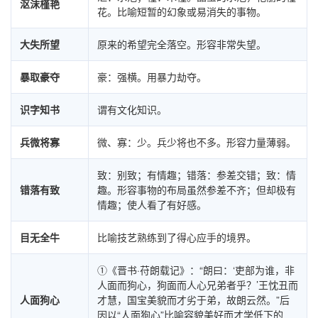
沤沫槿艳
花。比喻短暂的幻象或易消失的事物。
大失所望
原来的希望完全落空。形容非常失望。
暴取豪夺
豪：强横。用暴力劫夺。
识字知书
谓有文化知识。
兵微将寡
微、寡：少。兵少将也不多。形容力量薄弱。
致：别致；有情趣；错落：参差交错；致：情
错落有致
趣。形容事物的布局虽然参差不齐；但却极有
情趣；使人看了有好感。
目无全牛
比喻技艺熟练到了得心应手的境界。
①《晋书·苻朗载记》：“朗曰：‘吏部为谁，非
人面而狗心，狗面而人心兄弟者乎？’王忱丑而
人面狗心
才慧，国宝美貌而才劣于弟，故朗云然。”后
因以“人面狗心”比喻容貌美好而才学低下的