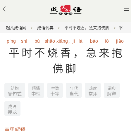
起凡成语网
成语词典
平时不烧香，急来抱佛脚
平
时不烧香，急来抱佛脚的意思
píng
shí
bù
shāo
xiāng，jí
lái
bào
fó
jiǎo
平时不烧香，急来抱
佛脚
结构
感情
字数
年代
热度
词典
复句式
中性
十字
当代
常用
解释
成语
接龙
意思解释