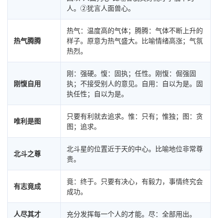
人。②犹言人面兽心。
热气：温度高的气体；腾腾：气体不断上升的
热气腾腾
样子。原意为热气盛大。比喻情绪高涨；气氛
热烈。
刚：强硬。愎：固执；任性。刚愎：倔强固
刚愎自用
执；不接受别人的意见。自用：自以为是。固
执任性；自以为是。
只要有利就去追求。惟：只有；惟独；图：贪
唯利是图
图；追求。
北斗星的位置近于天的中心。比喻地位非常尊
北斗之尊
贵。
竟：终于。只要有决心，有毅力，事情终究会
有志竟成
成功。
人尽其才
充分发挥每一个人的才能。尽：全部用出。