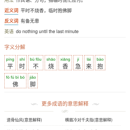
近义词
平时不烧香，临时抱佛脚
反义词
有备无患
英语
do nothing until the last minute
字义分解
píng
shí
bù fǒu
shāo
xiāng
jí
lái
bào
平
时
不
烧
香
急
来
抱
fó fú bì bó
jiǎo
佛
脚
更多成语的意思解释
道骨仙风(意思解释)
横眉冷对千夫指(意思解释)