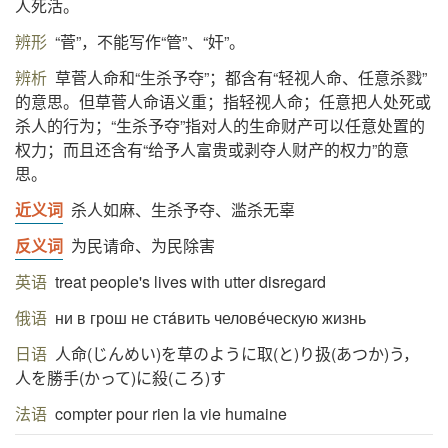
人死活。
辨形
“菅”，不能写作“管”、“奸”。
辨析
草菅人命和“生杀予夺”；都含有“轻视人命、任意杀戮”
的意思。但草菅人命语义重；指轻视人命；任意把人处死或
杀人的行为；“生杀予夺”指对人的生命财产可以任意处置的
权力；而且还含有“给予人富贵或剥夺人财产的权力”的意
思。
近义词
杀人如麻、生杀予夺、滥杀无辜
反义词
为民请命、为民除害
英语
treat people's lives with utter disregard
俄语
ни в грош не стáвить человéческую жизнь
日语
人命(じんめい)を草のように取(と)り扱(あつか)う，
人を勝手(かって)に殺(ころ)す
法语
compter pour rien la vie humaine