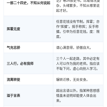
记》等24部史书。比喻情况复
一部二十四史，不知从何说起
杂，头绪繁多，不知从哪里说
起才好。
任意花钱没有节制。挥霍；亦
作“挥攉”。摇手称挥；反手称
挥霍无度
攉。引申为任意花钱。度：限
度。
气充志骄
谓心满意得，骄傲自大。
三个人一起走路，其中必定有
三人行，必有我师
人可以作为我的老师。指应该
不耻下问，虚心向别人学习。
流离转徙
辗转迁移，无处安身。
超出言语以外。指某种思想感
溢于言表
情虽未说明却能使人体会出
来。