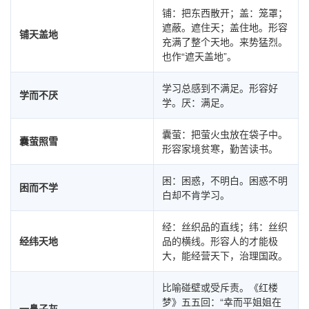
铺：把东西散开；盖：笼罩；
遮蔽。遮住天；盖住地。形容
铺天盖地
充满了整个天地。来势猛烈。
也作“遮天盖地”。
学习总感到不满足。形容好
学而不厌
学。厌：满足。
囊萤：把萤火虫放在袋子中。
囊萤照雪
形容家境贫寒，勤苦读书。
困：困惑，不明白。困惑不明
困而不学
白却不肯学习。
经：丝织品的直线；纬：丝织
经纬天地
品的横线。形容人的才能极
大，能经营天下，治理国政。
比喻碰壁或受斥责。《红楼
梦》五五回：“幸而平姐姐在
一鼻子灰