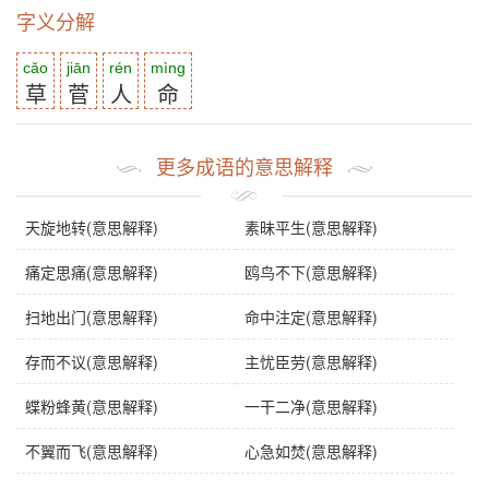
字义分解
cǎo
jiān
rén
mìng
草
菅
人
命
更多成语的意思解释
天旋地转(意思解释)
素昧平生(意思解释)
痛定思痛(意思解释)
鸥鸟不下(意思解释)
扫地出门(意思解释)
命中注定(意思解释)
存而不议(意思解释)
主忧臣劳(意思解释)
蝶粉蜂黄(意思解释)
一干二净(意思解释)
不翼而飞(意思解释)
心急如焚(意思解释)