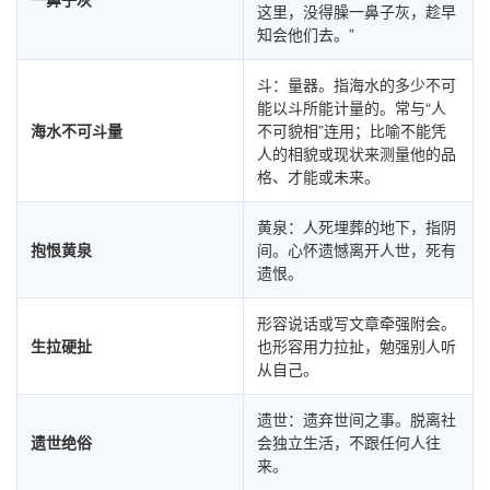
这里，没得臊一鼻子灰，趁早
知会他们去。”
斗：量器。指海水的多少不可
能以斗所能计量的。常与“人
海水不可斗量
不可貌相”连用；比喻不能凭
人的相貌或现状来测量他的品
格、才能或未来。
黄泉：人死埋葬的地下，指阴
抱恨黄泉
间。心怀遗憾离开人世，死有
遗恨。
形容说话或写文章牵强附会。
生拉硬扯
也形容用力拉扯，勉强别人听
从自己。
遗世：遗弃世间之事。脱离社
遗世绝俗
会独立生活，不跟任何人往
来。