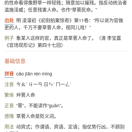
的性命看得像野草一样轻贱；随意加以摧残。指反动统治者
滥施淫威；任意残害人命。也作“草菅民命。”
出处
明 凌濛初《初刻拍案惊奇》第11卷：“所以说为官做
吏的人，千万不要草菅人命，视同儿戏！”
例子
象某人这样的官，真正是草菅人命了。（清 李宝嘉
《官场现形记》第四十七回）
基础信息
拼音
cǎo jiān rén mìng
注音
ㄘㄠˇ ㄐ一ㄢ ㄖㄣˊ ㄇ一ㄥˋ
繁体
艸菅人命
正音
“菅”，不能读作“guǎn”。
感情
草菅人命是贬义词。
用法
动宾式；作谓语、宾语、定语；指仗势行凶，不顾别