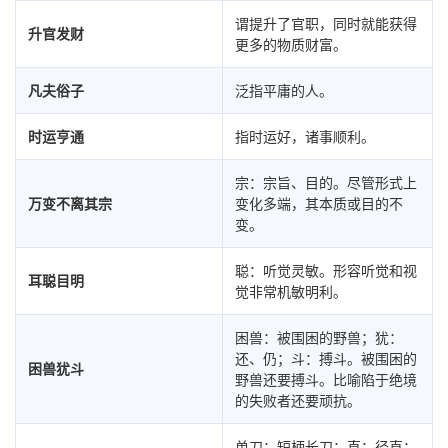
谓提升了官职，同时就能获得
升官发财
更多的物质财富。
凡夫俗子
泛指平庸的人。
时运亨通
指时运好，诸事顺利。
宗：宗旨、目的。尽管形式上
万变不离其宗
变化多端，其本质或目的不
变。
聪：听觉灵敏。形容听觉和视
耳聪目明
觉非常机敏明利。
困兽：被围困的野兽；犹：
还、仍；斗：搏斗。被围困的
困兽犹斗
野兽还要搏斗。比喻陷于绝境
的失败者还要顽抗。
单刀：短柄长刀；直：径直；