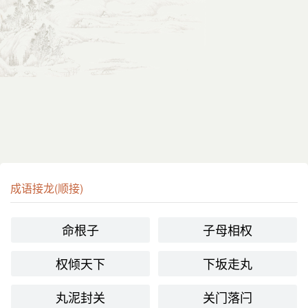
成语接龙(顺接)
命根子
子母相权
权倾天下
下坂走丸
丸泥封关
关门落闩