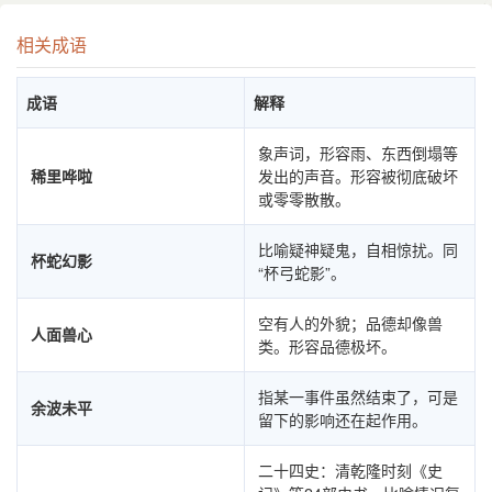
相关成语
成语
解释
象声词，形容雨、东西倒塌等
稀里哗啦
发出的声音。形容被彻底破坏
或零零散散。
比喻疑神疑鬼，自相惊扰。同
杯蛇幻影
“杯弓蛇影”。
空有人的外貌；品德却像兽
人面兽心
类。形容品德极坏。
指某一事件虽然结束了，可是
余波未平
留下的影响还在起作用。
二十四史：清乾隆时刻《史