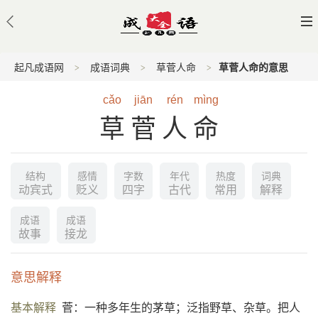
起凡成语网
成语词典
草菅人命
草菅人命的意思
cǎo
jiān
rén
mìng
草菅人命
结构
感情
字数
年代
热度
词典
动宾式
贬义
四字
古代
常用
解释
成语
成语
故事
接龙
意思解释
基本解释
菅：一种多年生的茅草；泛指野草、杂草。把人