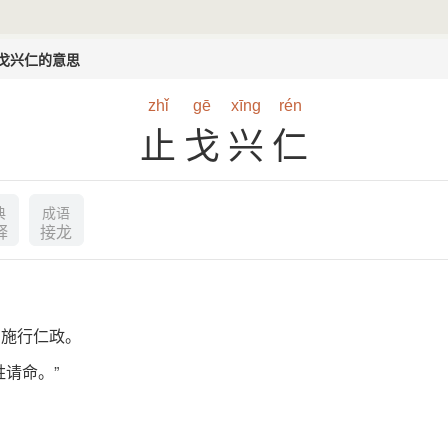
戈兴仁的意思
zhǐ
gē
xīng
rén
止戈兴仁
典
成语
释
接龙
，施行仁政。
请命。”