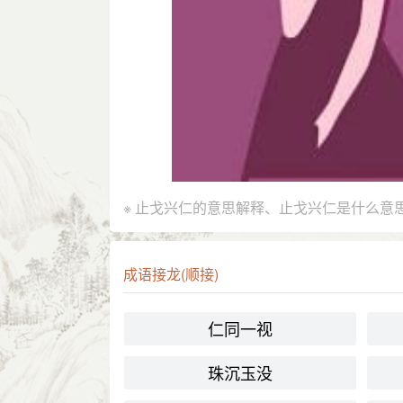
※ 止戈兴仁的意思解释、止戈兴仁是什么意
成语接龙(顺接)
仁同一视
珠沉玉没