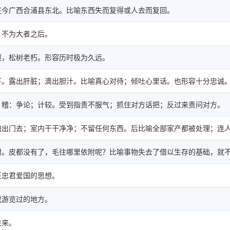
在今广西合浦县东北。比喻东西失而复得或人去而复回。
，不为大者之后。
裂，松树老朽。形容历时极为久远。
下。露出肝脏；滴出胆汁。比喻真心对待；倾吐心里话。也形容十分忠诚
；稽：争论；计较。受到指责不服气；抓住对方话把；反过来责问对方。
扫出门去；室内干干净净；不留任何东西。后比喻全部家产都被处理；连
附。皮都没有了，毛往哪里依附呢？比喻事物失去了借以生存的基础，就
征忠君爱国的思想。
或游览过的地方。
往来。