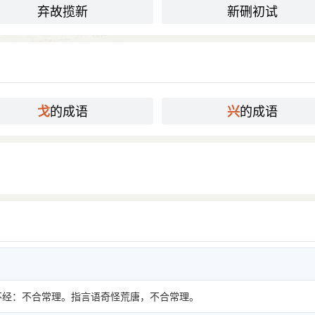
弃故揽新
新硎初试
的成语
的成语
戈
兴
不经：不合常理。指言语奇怪荒唐，不合常理。