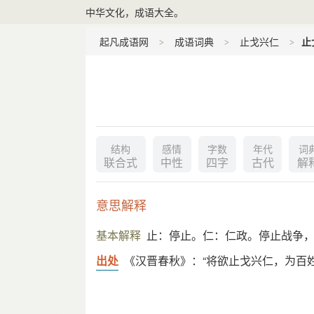
中华文化，成语大全。
起凡成语网
成语词典
止戈兴仁
止
结构
感情
字数
年代
词
联合式
中性
四字
古代
解
意思解释
基本解释
止：停止。仁：仁政。停止战争
出处
《汉晋春秋》：“将欲止戈兴仁，为百姓