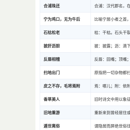
合浦珠还
合浦：汉代郡名，
宁为鸡口，无为牛后
比喻宁居小者之首
石枯松老
枯：干枯。石头干
披肝沥胆
披：披露；沥：滴
反唇相稽
反唇：回嘴；顶嘴
扫地出门
原指把一切杂物都
皮之不存，毛将焉附
焉：哪儿；附：依
香草美人
旧时诗文中用以象
旧地重游
重新来到曾经居住
遁世离俗
谓隐居而屏绝世俗