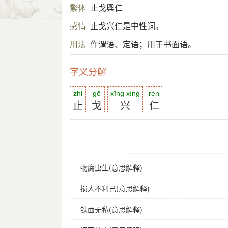
繁体
止戈興仁
感情
止戈兴仁是中性词。
用法
作谓语、定语；用于书面语。
字义分解
zhǐ
gē
xīng xìng
rén
止
戈
兴
仁
物腐虫生(意思解释)
损人不利己(意思解释)
铁面无私(意思解释)