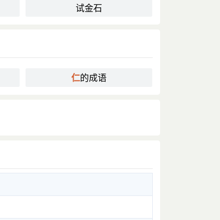
试金石
的成语
仁