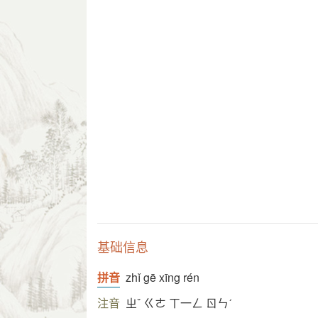
基础信息
拼音
zhǐ gē xīng rén
注音
ㄓˇ ㄍㄜ ㄒ一ㄥ ㄖㄣˊ