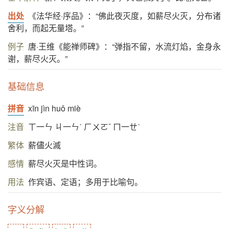
出处
《法华经·序品》：“佛此夜灭度，如薪尽火灭，分布诸
舍利，而起无量塔。”
例子
唐·王维《能禅师碑》：“弹指不留，水流灯焰，金身永
谢，薪尽火灭。”
基础信息
拼音
xīn jìn huǒ miè
注音
ㄒ一ㄣ ㄐ一ㄣˋ ㄏㄨㄛˇ ㄇ一ㄝˋ
繁体
薪儘火滅
感情
薪尽火灭是中性词。
用法
作宾语、定语；多用于比喻句。
字义分解