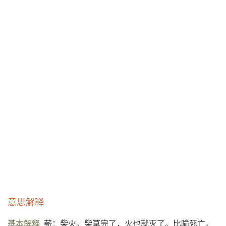
意思解释
基本解释
薪：柴火。柴草完了，火也就灭了。比喻死亡。