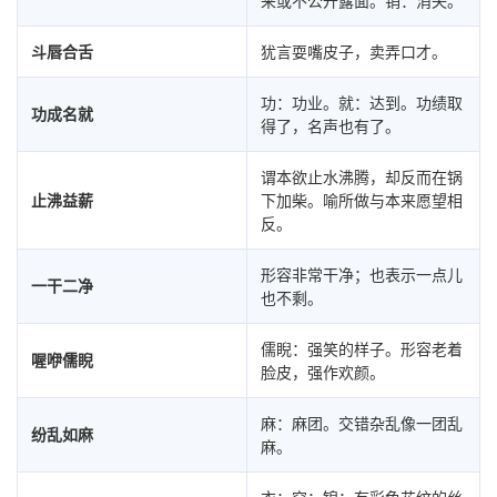
来或不公开露面。销：消失。
斗唇合舌
犹言耍嘴皮子，卖弄口才。
功：功业。就：达到。功绩取
功成名就
得了，名声也有了。
谓本欲止水沸腾，却反而在锅
止沸益薪
下加柴。喻所做与本来愿望相
反。
形容非常干净；也表示一点儿
一干二净
也不剩。
儒睨：强笑的样子。形容老着
喔咿儒睨
脸皮，强作欢颜。
麻：麻团。交错杂乱像一团乱
纷乱如麻
麻。