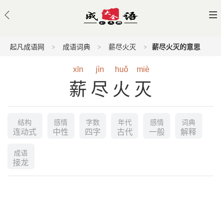
起凡成语网
成语词典
薪尽火灭
薪尽火灭的意思
xīn
jìn
huǒ
miè
薪尽火灭
结构
感情
字数
年代
感情
词典
连动式
中性
四字
古代
一般
解释
成语
接龙