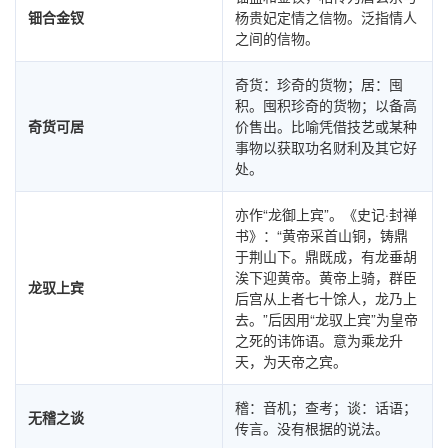
钿合金钗
杨贵妃定情之信物。泛指情人
之间的信物。
奇货：珍奇的货物；居：囤
积。囤积珍奇的货物；以备高
奇货可居
价售出。比喻凭借技艺或某种
事物以获取功名财利及其它好
处。
亦作“龙御上宾”。《史记·封禅
书》：“黄帝采首山铜，铸鼎
于荆山下。鼎既成，有龙垂胡
涘下迎黄帝。黄帝上骑，群臣
龙驭上宾
后宫从上者七十馀人，龙乃上
去。”后因用“龙驭上宾”为皇帝
之死的讳饰语。意为乘龙升
天，为天帝之宾。
稽：音机；查考；谈：话语；
无稽之谈
传言。没有根据的说法。