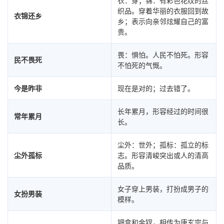
衣：穿；锦：有彩色花纹的丝
织品。穿着华丽的衣服回到故
衣锦还乡
乡；表示向亲邻炫耀自己的富
贵。
畏：惧怕。人民不怕死。形容
民不畏死
不怕死的气慨。
今是昨非
现在是对的；过去错了。
长年累月，形容经过的时间很
常年累月
长。
尘外：世外；孤标：孤立的标
尘外孤标
志。形容清峻突出或人的清高
品质。
女子穿上男装，打扮成男子的
女扮男装
模样。
钿盒和金钗，相传为唐玄宗与