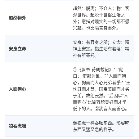
超然：脱离；不介入；物：客
观世界。超脱于世俗生活之
超然物外
外；意指对现实的一切都不感
兴趣。也比喻置身事外。
安身：有容身之所；立命：精
安身立命
神上安定。指生活有着落；精
神有所寄托。
①《晋书·苻朗载记》：“朗
曰：‘吏部为谁，非人面而狗
心，狗面而人心兄弟者乎？’王
人面狗心
忱丑而才慧，国宝美貌而才劣
于弟，故朗云然。”后因以“人
面狗心”比喻容貌美好而才学
低下的人。②犹言人面兽心。
像狼虎一样吞咽东西。形容吃
狼吞虎咽
东西又猛又急的样子。