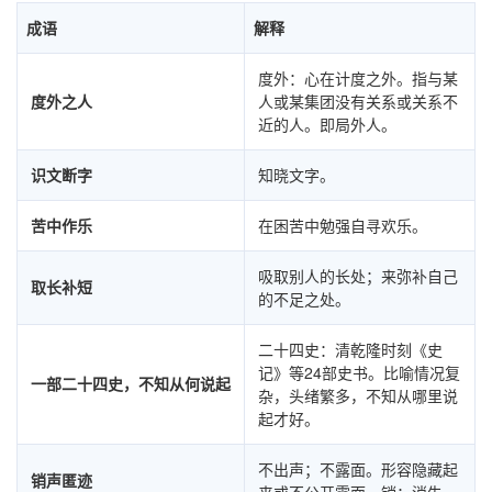
成语
解释
度外：心在计度之外。指与某
度外之人
人或某集团没有关系或关系不
近的人。即局外人。
识文断字
知晓文字。
苦中作乐
在困苦中勉强自寻欢乐。
吸取别人的长处；来弥补自己
取长补短
的不足之处。
二十四史：清乾隆时刻《史
记》等24部史书。比喻情况复
一部二十四史，不知从何说起
杂，头绪繁多，不知从哪里说
起才好。
不出声；不露面。形容隐藏起
销声匿迹