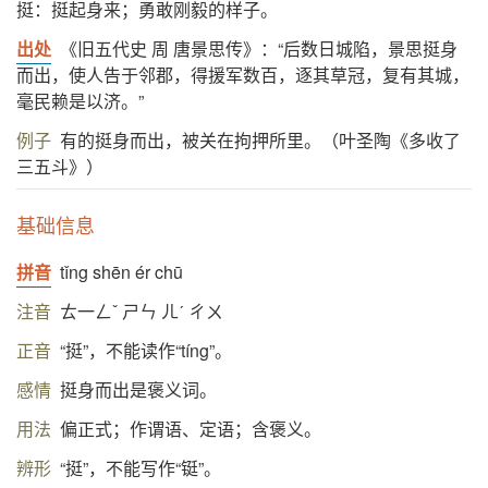
挺：挺起身来；勇敢刚毅的样子。
出处
《旧五代史 周 唐景思传》：“后数日城陷，景思挺身
而出，使人告于邻郡，得援军数百，逐其草冠，复有其城，
毫民赖是以济。”
例子
有的挺身而出，被关在拘押所里。（叶圣陶《多收了
三五斗》）
基础信息
拼音
tǐng shēn ér chū
注音
ㄊ一ㄥˇ ㄕㄣ ㄦˊ ㄔㄨ
正音
“挺”，不能读作“tíng”。
感情
挺身而出是褒义词。
用法
偏正式；作谓语、定语；含褒义。
辨形
“挺”，不能写作“铤”。