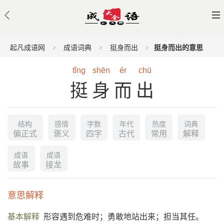
起凡成语网
成语词典
挺身而出
挺身而出的意思
tǐng
shēn
ér
chū
挺身而出
结构
感情
字数
年代
热度
词典
偏正式
褒义
四字
古代
常用
解释
成语
成语
故事
接龙
意思解释
基本解释
形容遇到危难时；勇敢地站出来；担当其任。