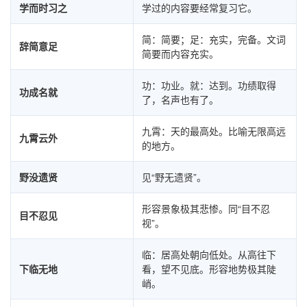
学而时习之
学过的内容要经常复习它。
简：简要；足：充实，完备。文词
辞简意足
简要而内容充实。
功：功业。就：达到。功绩取得
功成名就
了，名声也有了。
九霄：天的最高处。比喻无限高远
九霄云外
的地方。
野没遗贤
见“野无遗贤”。
形容景象极其悲惨。同“目不忍
目不忍见
视”。
临：居高处朝向低处。从高往下
下临无地
看，望不见底。形容地势极其陡
峭。