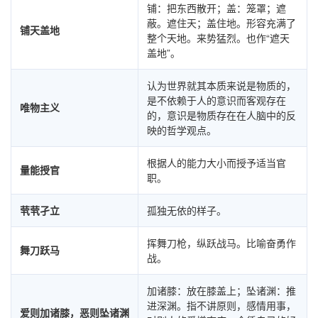
铺：把东西散开；盖：笼罩；遮
蔽。遮住天；盖住地。形容充满了
铺天盖地
整个天地。来势猛烈。也作“遮天
盖地”。
认为世界就其本质来说是物质的，
是不依赖于人的意识而客观存在
唯物主义
的，意识是物质存在在人脑中的反
映的哲学观点。
根据人的能力大小而授予适当官
量能授官
职。
茕茕孑立
孤独无依的样子。
挥舞刀枪，纵跃战马。比喻奋勇作
舞刀跃马
战。
加诸膝：放在膝盖上；坠诸渊：推
进深渊。指不讲原则，感情用事，
爱则加诸膝，恶则坠诸渊