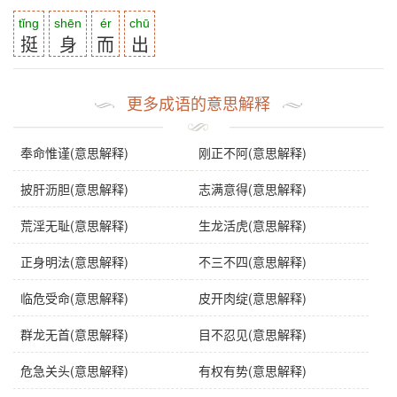
tǐng
shēn
ér
chū
挺
身
而
出
更多成语的意思解释
奉命惟谨(意思解释)
刚正不阿(意思解释)
披肝沥胆(意思解释)
志满意得(意思解释)
荒淫无耻(意思解释)
生龙活虎(意思解释)
正身明法(意思解释)
不三不四(意思解释)
临危受命(意思解释)
皮开肉绽(意思解释)
群龙无首(意思解释)
目不忍见(意思解释)
危急关头(意思解释)
有权有势(意思解释)