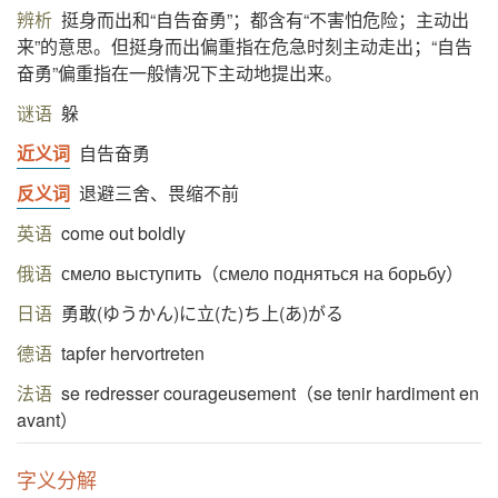
辨析
挺身而出和“自告奋勇”；都含有“不害怕危险；主动出
来”的意思。但挺身而出偏重指在危急时刻主动走出；“自告
奋勇”偏重指在一般情况下主动地提出来。
谜语
躲
近义词
自告奋勇
反义词
退避三舍、畏缩不前
英语
come out boldly
俄语
смело выступить（смело подняться на борьбу）
日语
勇敢(ゆうかん)に立(た)ち上(あ)がる
德语
tapfer hervortreten
法语
se redresser courageusement（se tenir hardiment en
avant）
字义分解