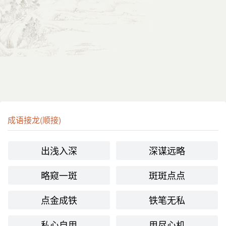
成语接龙(顺接)
出浅入深
深谋远略
略窥一斑
斑斑点点
点金成铁
铁笔无私
私心自用
用尽心机