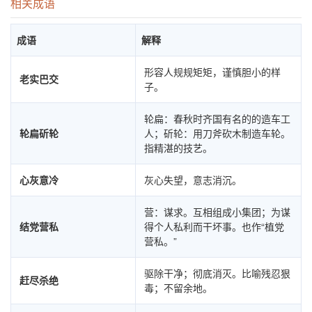
相关成语
成语
解释
形容人规规矩矩，谨慎胆小的样
老实巴交
子。
轮扁：春秋时齐国有名的的造车工
轮扁斫轮
人；斫轮：用刀斧砍木制造车轮。
指精湛的技艺。
心灰意冷
灰心失望，意志消沉。
营：谋求。互相组成小集团；为谋
结党营私
得个人私利而干坏事。也作“植党
营私。”
驱除干净；彻底消灭。比喻残忍狠
赶尽杀绝
毒；不留余地。