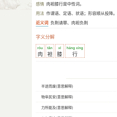
感情
肉袒膝行是中性词。
用法
作谓语、定语、状语；形容顺从投降
近义词
负荆请罪、肉袒负荆
字义分解
ròu
tǎn
xī
háng xíng
肉
袒
膝
行
半途而废(意思解释)
物阜民安(意思解释)
力所能及(意思解释)