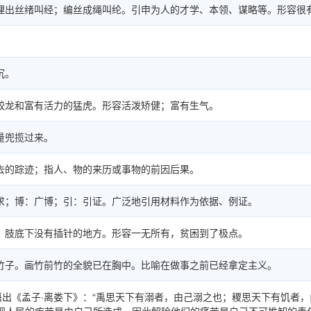
理出丝绪叫经；编丝成绳叫纶。引申为人的才学、本领、谋略等。形容很
。
沉。
蛟龙和富有活力的猛虎。形容活泼矫健；富有生气。
量兜揽过来。
去的踪迹；指人、物的来历或事物的前因后果。
求；博：广博；引：引证。广泛地引用材料作为依据、例证。
，肢底下没有插针的地方。形容一无所有，贫困到了极点。
竹子。画竹前竹的全貌已在胸中。比喻在做事之前已经拿定主义。
语出《孟子·离娄下》：“禹思天下有溺者，由己溺之也；稷思天下有饥者，
”谓视人民的疾苦是由自己所造成，因此解除他们的痛苦是自己不可推卸的责