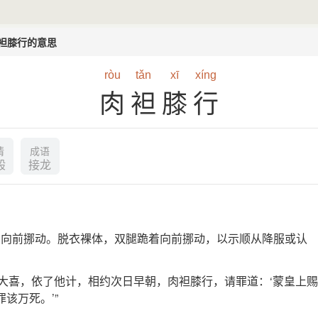
袒膝行的意思
ròu
tǎn
xī
xíng
肉袒膝行
情
成语
般
接龙
着向前挪动。脱衣裸体，双腿跪着向前挪动，以示顺从降服或认
王大喜，依了他计，相约次日早朝，肉袒膝行，请罪道：‘蒙皇上赐
该万死。’”