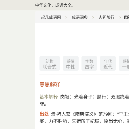
中华文化，成语大全。
起凡成语网
成语词典
肉袒膝行
肉
结构
感情
字数
年代
感
联合式
中性
四字
近代
一
意思解释
基本解释
肉袒：光着身子；膝行：双腿跪
罪。
出处
清·褚人获《隋唐演义》第79回：“宁
宴，力不胜酒，失错触了妃履，臣出无心，罪