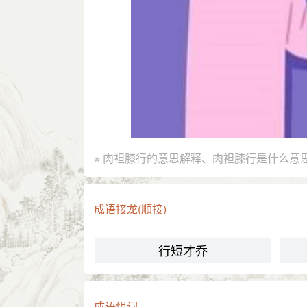
※ 肉袒膝行的意思解释、肉袒膝行是什么意
成语接龙(顺接)
行短才乔
成语组词