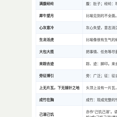
满腹经纶
腹：肚子；经纶：
犀牛望月
比喻见到的不全面
心灰意冷
灰心失望，意志消
生龙活虎
比喻像很有生气的
大包大揽
把事情、任务等尽
来踪去迹
踪、迹：脚印。来
旁征博引
旁：广泛；征：征
上无片瓦，下无插针之地
头顶上没有一片瓦
成竹在胸
成竹：现成完整的
亦作“己饥己溺”。
己溺己饥
饥”或“己饥己溺