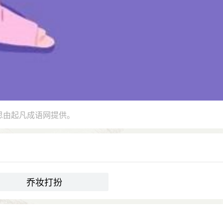
思由起凡成语网提供。
乔妆打扮