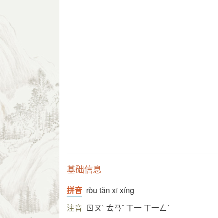
基础信息
拼音
ròu tǎn xī xíng
注音
ㄖㄡˋ ㄊㄢˇ ㄒ一 ㄒ一ㄥˊ