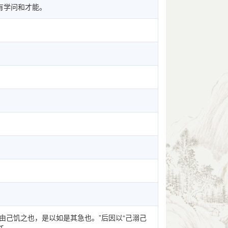
有学问和才能。
由己饥之也，是以如是其急也。”后因以“己溺己
任。