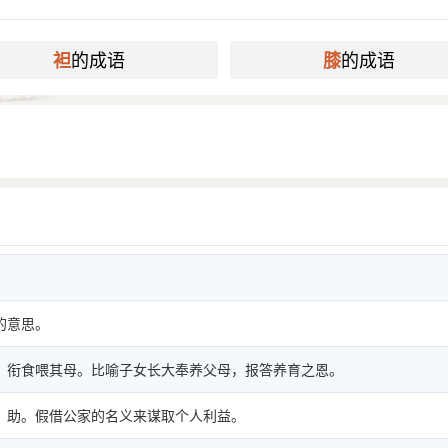
的成语
的成语
袒
膝
的意思。
，衔食喂其母。比喻子女长大奉养父母，报答养育之恩。
；助。假借公家的名义来谋取个人利益。