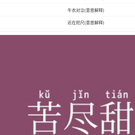
牛衣对泣(意思解释)
近在咫尺(意思解释)