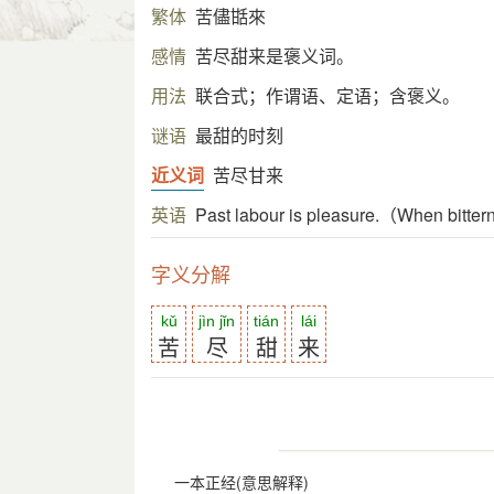
繁体
苦儘甛來
感情
苦尽甜来是褒义词。
用法
联合式；作谓语、定语；含褒义。
谜语
最甜的时刻
近义词
苦尽甘来
英语
Past labour is pleasure.（When bitter
字义分解
kǔ
jìn jǐn
tián
lái
苦
尽
甜
来
一本正经(意思解释)