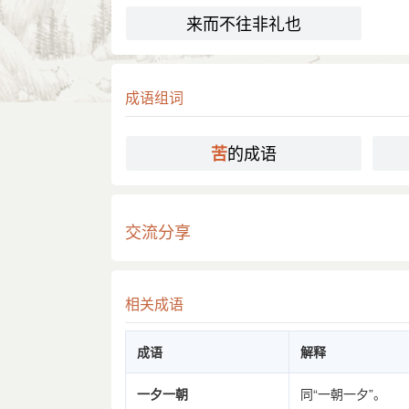
来而不往非礼也
成语组词
的成语
苦
交流分享
相关成语
成语
解释
一夕一朝
同“一朝一夕”。