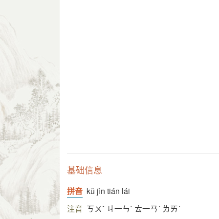
基础信息
拼音
kǔ jìn tián lái
注音
ㄎㄨˇ ㄐ一ㄣˋ ㄊ一ㄢˊ ㄌㄞˊ