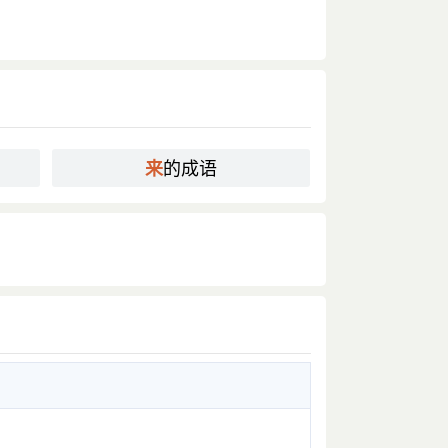
的成语
来