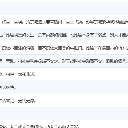
；红尘：尘埃。指京城道上非常热闹，尘土飞扬。形容京城繁华或比喻虚
虫。比喻祸患的发生，总有内部的原因。也比喻本身有了弱点，别人才能
宁愿做小而洁的鸡嘴，而不愿做大而臭的牛肛门。比喻宁在局面小的地方
荒：荒乱。指社会秩序极端不安定。形容战时社会动荡不安；混乱的情景
破。指拼个你死我活。
说话很快。
生活富足；无忧无虑。
偏爱。女子成人总要结婚。指女子心向丈夫家。