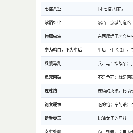
七搭八扯
同“七搭八搭”。
紫陌红尘
紫陌：京城的道路
物腐虫生
东西腐烂了才会生
宁为鸡口，不为牛后
牛后：牛的肛门。
兵荒马乱
兵、马：指战争；
鱼死网破
不是鱼死；就是网
连珠炮
连续的火炮。比喻
饱食暖衣
吃的饱；穿的暖；
断香零玉
比喻女子的尸骸。
女生外向
向：朝着，引申为