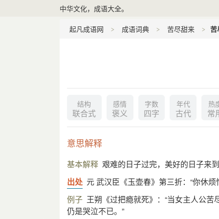
中华文化，成语大全。
起凡成语网
成语词典
苦尽甜来
苦
结构
感情
字数
年代
热
联合式
褒义
四字
古代
常
意思解释
基本解释
艰难的日子过完，美好的日子来
出处
元 武汉臣《玉壶春》第三折：“你休烦
例子
王朔《过把瘾就死》：“当女主人公苦
仍是哭泣不已。”