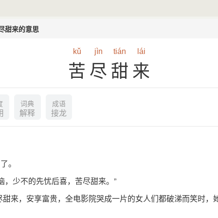
尽甜来的意思
kǔ
jìn
tián
lái
苦尽甜来
度
词典
成语
用
解释
接龙
到了。
恼，少不的先忧后喜，苦尽甜来。”
尽甜来，安享富贵，全电影院哭成一片的女人们都破涕而笑时，