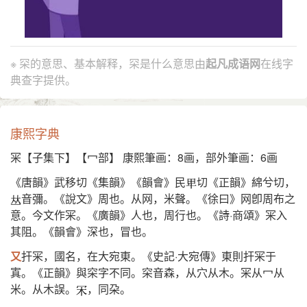
※ 罙的意思、基本解释，罙是什么意思由
起凡成语网
在线字
典查字提供。
康熙字典
冞【子集下】【冖部】 康熙筆画：8画，部外筆画：6画
《唐韻》武移切《集韻》《韻會》民
切《正韻》綿兮切，
音彌。《說文》周也。从网，米聲。《徐曰》网卽周布之
意。今文作冞。《廣韻》人也，周行也。《詩·商頌》冞入
其阻。《韻會》深也，冒也。
又
扞冞，國名，在大宛東。《史記·大宛傳》東則扞冞于
寘。《正韻》與穼字不同。穼音森，从穴从木。冞从冖从
米。从木誤。
，同朶。