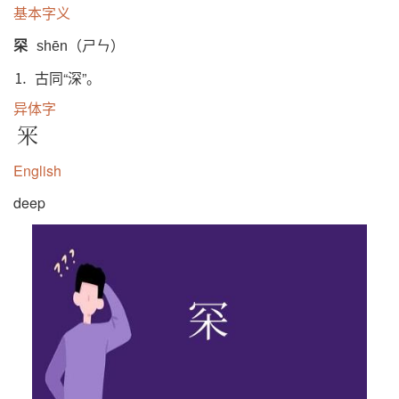
基本字义
罙
shēn（ㄕㄣ）
⒈ 古同“深”。
异体字
冞
English
deep