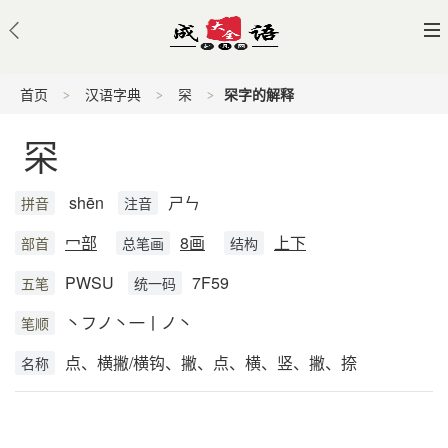
首页
汉语字典
罙
罙字的解释
罙
shēn
ㄕㄣ
拼音
注音
冖部
8画
上下
部首
总笔画
结构
PWSU
7F59
五笔
统一码
丶フノ丶一丨ノ丶
笔顺
点、横撇/横钩、撇、点、横、竖、撇、捺
名称