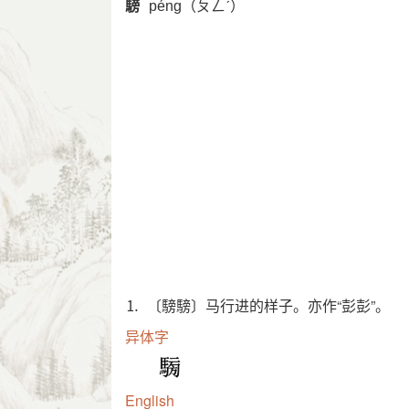
騯
péng（ㄆㄥˊ）
⒈ 〔騯騯〕马行进的样子。亦作“彭彭”。
异体字
English