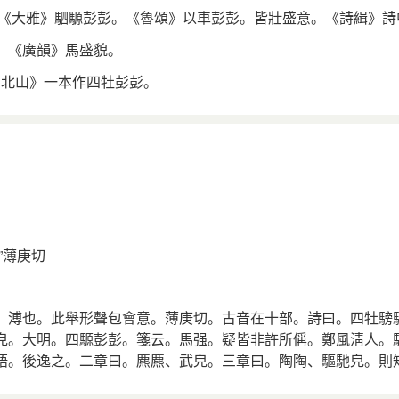
。《大雅》駟騵彭彭。《魯頌》以車彭彭。皆壯盛意。《詩緝》詩
。《廣韻》馬盛貌。
·北山》一本作四牡彭彭。
”薄庚切
、溥也。此舉形聲包會意。薄庚切。古音在十部。詩曰。四牡騯
皃。大明。四騵彭彭。箋云。馬强。疑皆非許所偁。鄭風淸人。
語。後逸之。二章曰。麃麃、武皃。三章曰。陶陶、驅馳皃。則