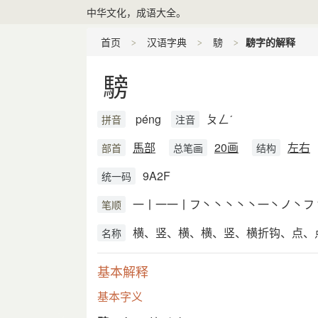
中华文化，成语大全。
首页
汉语字典
騯
騯字的解释
騯
péng
ㄆㄥˊ
拼音
注音
馬部
20画
左右
部首
总笔画
结构
9A2F
统一码
一丨一一丨フ丶丶丶丶丶一丶ノ丶フ
笔顺
横、竖、横、横、竖、横折钩、点、
名称
基本解释
基本字义