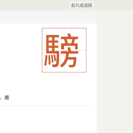
起凡成语网
、撇