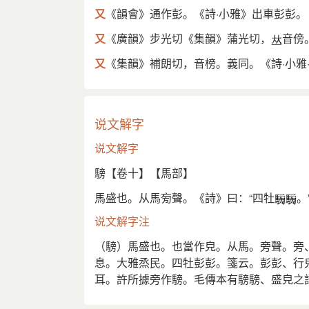
又
《韻會》通作彭。《詩·小雅》出車彭彭
又
《廣韻》步光切《集韻》蒲光切，
音傍
又
《集韻》補朗切，音榜。義同。《詩·小雅
说文解字
说文解字
騯【卷十】【馬部】
馬盛也。从馬㫄聲。《詩》曰：“四牡
。
说文解字注
（騯）馬盛也。也當作皃。从馬。旁聲。旁
息。大雅烝民。四牡彭彭。箋云。彭彭、行
耳。許所據旁作騯。毛傳本有騯騯、盛皃之