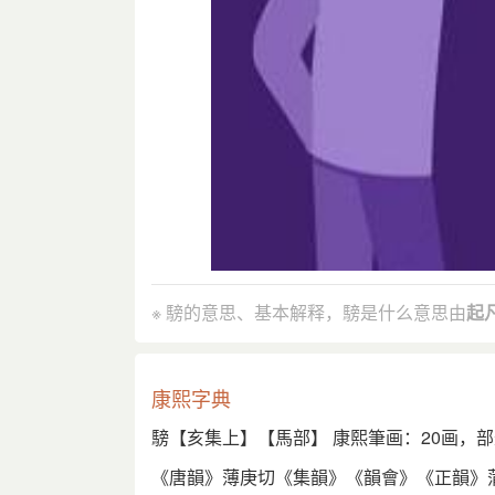
※ 騯的意思、基本解释，騯是什么意思由
起
康熙字典
騯【亥集上】【馬部】 康熙筆画：20画，部
《唐韻》薄庚切《集韻》《韻會》《正韻》