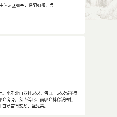
中彭彭
如字，俗讀如邦，誤。
騯。小雅北山四牡彭彭。傳曰。彭彭然不得
駟介旁旁。葢許偁此、而駟介轉寫譌四牡
知首章當有騯騯、盛皃矣。