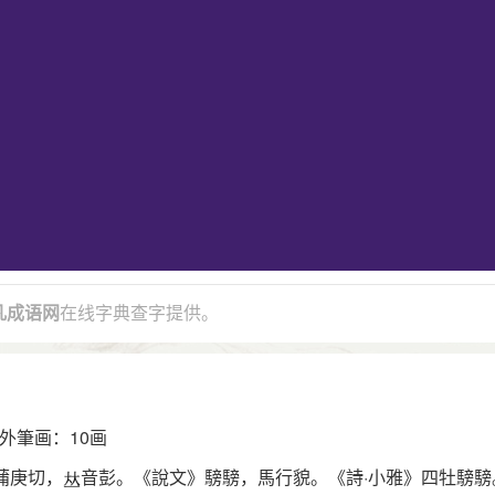
凡成语网
在线字典查字提供。
外筆画：10画
蒲庚切，
音彭。《說文》騯騯，馬行貌。《詩·小雅》四牡騯騯