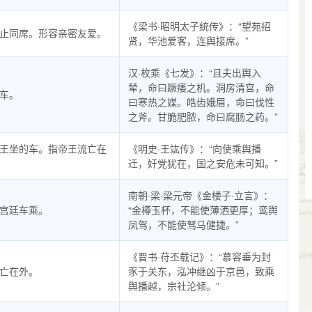
《梁书·昭明太子统传》：“望苑招
止同席。形容亲密友爱。
贤，华池爱客，连舆接席。”
汉·枚乘《七发》：“且夫出舆入
辇，命曰蹶痿之机。洞房清宫，命
车。
曰寒热之媒。皓齿娥眉，命曰伐性
之斧。甘脆肥脓，命曰腐肠之药。”
王坐的车。指帝王流亡在
《明史·王竑传》：“向使乘舆播
迁，奸党犹在，国之安危未可知。”
南朝·梁·梁元帝《金楼子·立言》：
宫廷车乘。
“金樽玉杯，不能使薄洒更厚；鸾舆
凤驾，不能使驽马健捷。”
《晋书·苻丕载记》：“慕容垂为封
亡在外。
豕于关东，泓冲继凶于京邑，致乘
舆播越，宗社沦倾。”