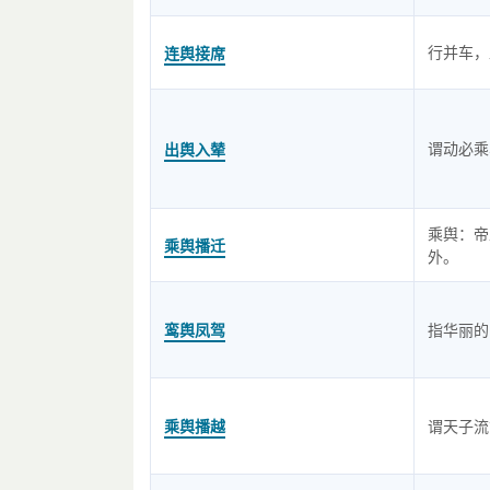
行并车，
连舆接席
谓动必乘
出舆入辇
乘舆：帝
乘舆播迁
外。
鸾舆凤驾
指华丽的
乘舆播越
谓天子流