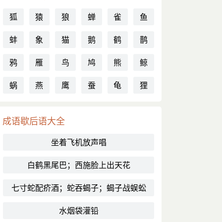
狐
猿
狼
蝉
雀
鱼
蚌
象
猫
鹅
鹤
鹊
鸦
雁
鸟
鸠
熊
鲸
蜗
燕
鹰
蚕
龟
狸
成语歇后语大全
坐着飞机放声唱
白鹤黑尾巴；西施脸上出天花
七寸蛇配疥酒；蛇吞蝎子；蝎子战蜈蚣
水烟袋灌铅