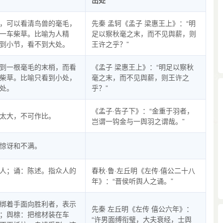
出处
，可以看清鸟兽的毫毛，
先秦 孟轲《孟子 梁惠王上》：“明
一车柴草。比喻为人精
足以察秋毫之末，而不见舆薪，则
到小节，看不到大处。
王许之乎？”
到一根毫毛的末梢，而看
《孟子 梁惠王上》：“明足以察秋
柴草。比喻只看到小处，
毫之末，而不见舆薪，则王许之
处。
乎？”
《孟子·告子下》：“金重于羽者，
太大，不可作比。
岂谓一钩金与一舆羽之谓哉。”
惊讶和不满。
人；诵：陈述。指众人的
春秋·鲁·左丘明《左传·僖公二十八
年》：“晋侯听舆人之诵。”
绑着手面向胜利者，表示
先秦 左丘明《左传 僖公六年》：
；舆榇：把棺材装在车
“许男面缚衔璧，大夫衰经，士舆