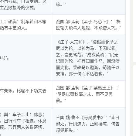
不再抵抗，自请受刑。这
榇。”
主战败投降的仪式。
工；轮舆：制车轮和木箱
战国·邹·孟轲《孟子·尽心下》：“梓
指有手艺的人。
匠轮舆能与人规矩，不能使人巧。”
《庄子·大宗师》：“浸假而化予之
尻以为轮，以神为马，予因以乘
之，岂更驾哉。”成玄英疏：“尻无
神马”。
识而为轮，神有知而作马，因渐渍
而变化，乘轮马以遨游，苟随任以
安排，亦于何而不适者也。”
战国·邹·孟轲《孟子·梁惠王上》 ：
车柴禾。比喻不下功夫去
“明足以察秋毫之末，而不见舆
薪。”
；舆：车子；止：休息；
三国·魏·曹丕《与吴质书》：“昔日
。出行时车子相连，休息
游处，行则连舆，止则接席，何曾
接。形容两人关系密切，
须臾相失。”
。