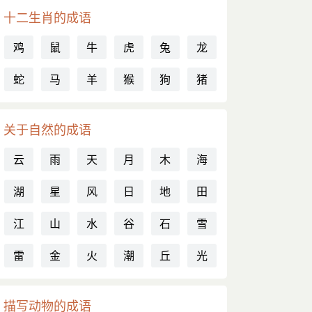
十二生肖的成语
鸡
鼠
牛
虎
兔
龙
蛇
马
羊
猴
狗
猪
关于自然的成语
云
雨
天
月
木
海
湖
星
风
日
地
田
江
山
水
谷
石
雪
雷
金
火
潮
丘
光
描写动物的成语