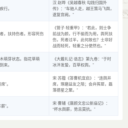
汉 赵晔《吴越春秋 勾践归国外
疾行。
传》：“车驰人走，越王策马飞舆，
遂复宫阙。”
《管子·轻重甲》：“若此，则士争
者，扶持伤者。形容死伤
前战为颜，行不偷而为用，舆死扶
伤，死者过半，此何故也？士非好
战而轻死，轻重之分使然也。”
木萌芽状态。指花草萌
《大戴礼记·诰志》第九卷：“于时
到来。
冰泮发蛰，百草权舆。”
宋·苏籀《答曹机宜启》：“连舆并
接席”。
席，琢磨益友之陪；会弁挥犀，磊
落德星之聚。”
宋·曹辅《唐颜文忠公新庙记》：
车薪”。
“杯水舆薪，势且莫抗。”