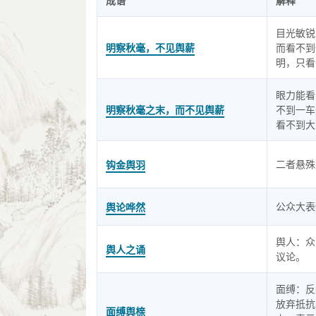
成语
解释
目光敏锐
明察秋毫，不见舆薪
而看不到
明，只看
眼力能看
明察秋毫之末，而不见舆薪
不到一车
看不到大
二者悬殊
钩金舆羽
公众大表
舆论哗然
舆人：众
舆人之诵
议论。
面缚：反
放弃抵抗
面缚舆榇