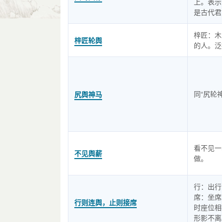
上。表示
是古代君
梓匠：木
梓匠轮舆
的人。泛
同“尻轮
尻舆神马
看不见一
不见舆薪
做。
行：出行
席：坐席
行则连舆，止则接席
时座位相
形影不离