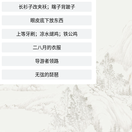
长衫子改夹袄；瞎子背跛子
眼皮底下放东西
上等牙刷；凉水煺鸡；铁公鸡
二八月的衣服
导游者领路
无弦的琵琶