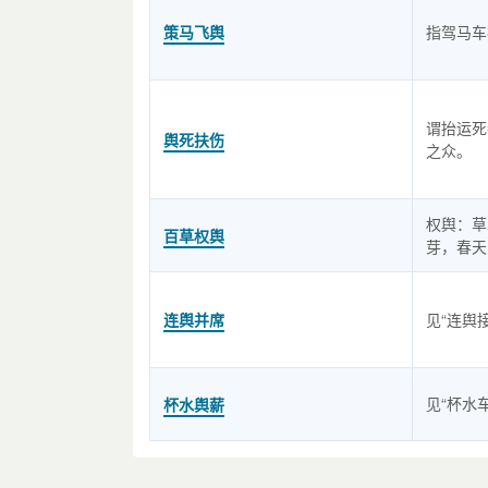
策马飞舆
指驾马车
谓抬运死
舆死扶伤
之众。
权舆：草
百草权舆
芽，春天
连舆并席
见“连舆
见“杯水
杯水舆薪