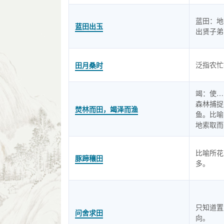
蓝田：地
蓝田出玉
出贤子弟
泛指农忙
田月桑时
竭：使…
森林捕捉
焚林而田，竭泽而渔
鱼。比喻
地索取而
比喻所花
豚蹄穰田
多。
只知道置
问舍求田
向。