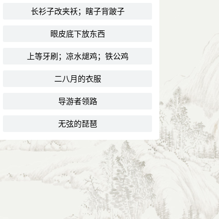
长衫子改夹袄；瞎子背跛子
眼皮底下放东西
上等牙刷；凉水煺鸡；铁公鸡
二八月的衣服
导游者领路
无弦的琵琶