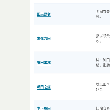
乡间农夫
田夫野老
姓。
指孝顺父
孝悌力田
农。
稼：种田
纸田墨稼
穑。指勤
犹瓜田李
瓜田之嫌
场合。
比喻容易
李下瓜田