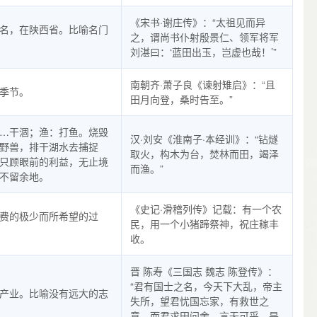
《宋书·谢庄传》：“太祖见而异
名，在陕西省。比喻名门
之，谓尚书仆射殷景仁、领军将军
刘湛曰：‘蓝田出玉，岂虚也哉！’”
南朝齐·萧子良《谏射雉启》：“且
季节。
田月向登，桑时告至。”
…干涸；渔：打鱼。烧毁
汉·刘安《淮南子·本经训》：“钻燧
野兽，排干湖水去捕捉
取火，构木为台，焚林而田，竭泽
只顾眼前的利益，无止境
而渔。”
不留余地。
《史记·滑稽列传》记载：有一个农
费的极少而所希望的过
民，用一个小猪蹄祭神，祝庄稼丰
收。
晋 陈寿《三国志 魏志 陈登传》：
“君有国士之名，今天下大乱，帝主
产业。比喻没有远大的志
失所，望君忧国忘家，有救世之
意，而君求田问舍，言无可采，是