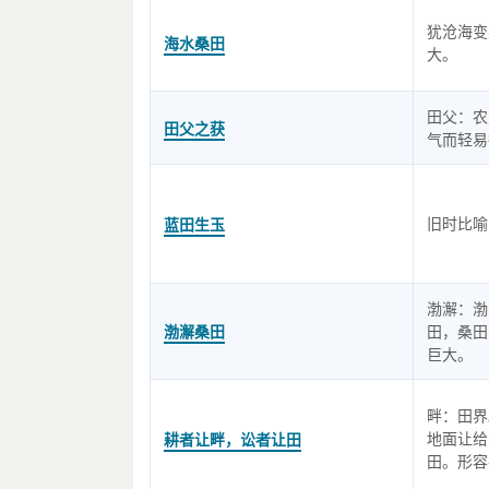
犹沧海变
海水桑田
大。
田父：农
田父之获
气而轻易
旧时比喻
蓝田生玉
渤澥：渤
渤澥桑田
田，桑田
巨大。
畔：田界
地面让给
耕者让畔，讼者让田
田。形容