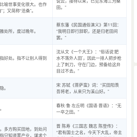
说云，接待以来，已见东海三为桑
比喻世事变化很大。也作
田。”
海”；又简称“沧桑”。
蔡东藩《民国通俗演义》第11回：
雅处所，度过晚年。
“我明日即行辞职，还是归老田间
罢。”
沈从文《一个大王》：“俗话说‘肥
指好处。指不让别人得到
水不落外人田’，因此一排人把步枪
上了刺刀，守在门边，预备给这弁
目过不去。”
宋 苏轼《菩萨蛮》词：“买田阳羡
隐。
吾将老，从来只为溪山好。”
春秋·鲁·左丘明《国语·晋语》：“无
。
一卒之田。”
晋 陈寿《三国志 魏志 陈登传》：
。多方购买田地，到处问
“君有国士之名，今天下大乱，帝主
指只知道置产业，谋求个