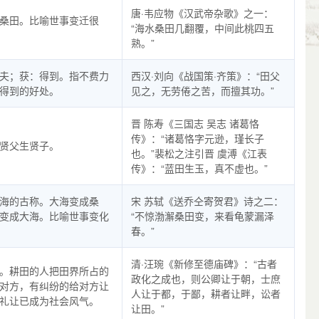
唐·韦应物《汉武帝杂歌》之一：
桑田。比喻世事变迁很
“海水桑田几翻覆，中间此桃四五
熟。”
夫；获：得到。指不费力
西汉·刘向《战国策·齐策》：“田父
得到的好处。
见之，无劳倦之苦，而擅其功。”
晋 陈寿《三国志 吴志 诸葛恪
传》：“诸葛恪字元逊，瑾长子
贤父生贤子。
也。”裴松之注引晋 虞溥《江表
传》：“蓝田生玉，真不虚也。”
海的古称。大海变成桑
宋 苏轼《送乔仝寄贺君》诗之二：
变成大海。比喻世事变化
“不惊渤澥桑田变，来看龟蒙漏泽
春。”
清·汪琬《新修至德庙碑》：“古者
。耕田的人把田界所占的
政化之成也，则公卿让于朝，士庶
对方，有纠纷的给对方让
人让于都，于鄙，耕者让畔，讼者
礼让已成为社会风气。
让田。”