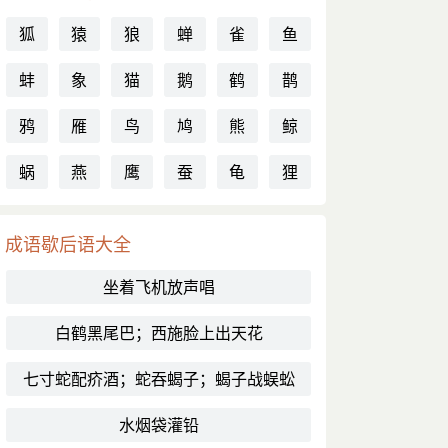
狐
猿
狼
蝉
雀
鱼
蚌
象
猫
鹅
鹤
鹊
鸦
雁
鸟
鸠
熊
鲸
蜗
燕
鹰
蚕
龟
狸
成语歇后语大全
坐着飞机放声唱
白鹤黑尾巴；西施脸上出天花
七寸蛇配疥酒；蛇吞蝎子；蝎子战蜈蚣
水烟袋灌铅