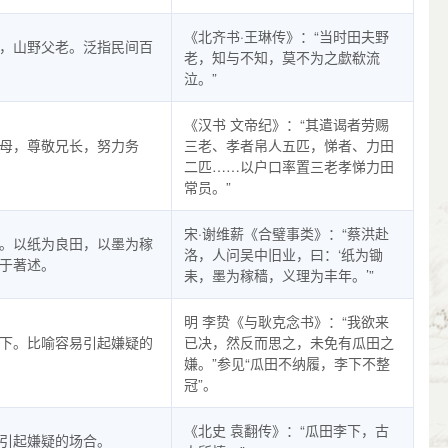
《北齐书·王琳传》：“当时田夫野
，山野父老。泛指民间百
老，知与不知，莫不为之歔欷流
泣。”
《汉书 文帝纪》：“其遣谒者劳赐
母，尊敬兄长，努力务
三老、孝者帛人五匹，悌者、力田
二匹……以户口率置三老孝悌力田
常员。”
宋·谢维薪《合璧事类》：“蔡洪赴
。以纸为良田，以墨为稼
洛，人问吴中旧业，曰：‘纸为锄
于著述。
耒，墨为稼穑，义理为丰年。’”
明 李贽《与耿克念书》：“我欲来
下。比喻容易引起嫌疑的
已决，然反而思之，未免有瓜田之
嫌。”参见“瓜田不纳履，李下不整
冠”。
《北史 袁翻传》：“瓜田李下，古
引起嫌疑的场合。