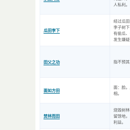
人私利。
经过瓜田
李子树下
瓜田李下
有偷瓜、
发生嫌疑
指不预其
田父之功
面：脸。
面如方田
相。
烧毁树林
焚林而田
留馀地，
利益。