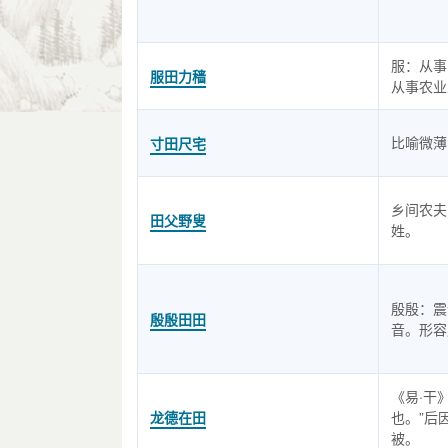
服：从事
服田力穑
从事农业
比喻微薄
寸田尺宅
乡间农夫
田父野叟
姓。
殷殷：震
殷殷田田
音。形容
《易·干
龙德在田
也。”后
被。