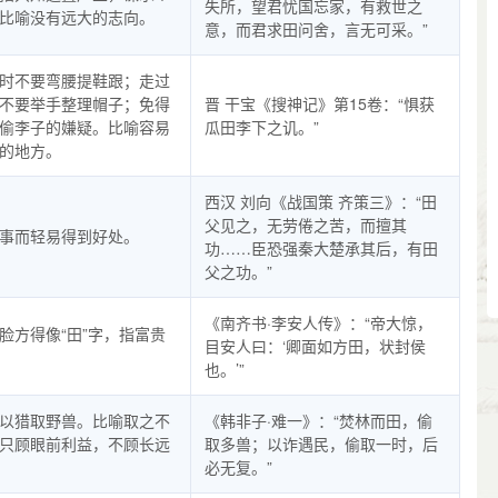
失所，望君忧国忘家，有救世之
比喻没有远大的志向。
意，而君求田问舍，言无可采。”
时不要弯腰提鞋跟；走过
不要举手整理帽子；免得
晋 干宝《搜神记》第15卷：“惧获
偷李子的嫌疑。比喻容易
瓜田李下之讥。”
的地方。
西汉 刘向《战国策 齐策三》：“田
父见之，无劳倦之苦，而擅其
事而轻易得到好处。
功……臣恐强秦大楚承其后，有田
父之功。”
《南齐书·李安人传》：“帝大惊，
脸方得像“田”字，指富贵
目安人曰：‘卿面如方田，状封侯
也。’”
以猎取野兽。比喻取之不
《韩非子·难一》：“焚林而田，偷
只顾眼前利益，不顾长远
取多兽；以诈遇民，偷取一时，后
必无复。”