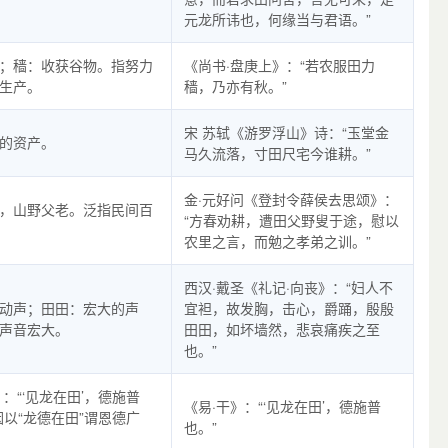
元龙所讳也，何缘当与君语。”
；穑：收获谷物。指努力
《尚书·盘庚上》：“若农服田力
生产。
穑，乃亦有秋。”
宋 苏轼《游罗浮山》诗：“玉堂金
的资产。
马久流落，寸田尺宅今谁耕。”
金·元好问《登封令薛侯去思颂》：
，山野父老。泛指民间百
“方春劝耕，遭田父野叟于途，慰以
农里之言，而勉之孝弟之训。”
西汉·戴圣《礼记·向丧》：“妇人不
动声；田田：宏大的声
宜袒，故发胸，击心，爵踊，殷殷
声音宏大。
田田，如坏墙然，悲哀痛疾之至
也。”
》：“‘见龙在田’，德施普
《易·干》：“‘见龙在田’，德施普
因以“龙德在田”谓恩德广
也。”