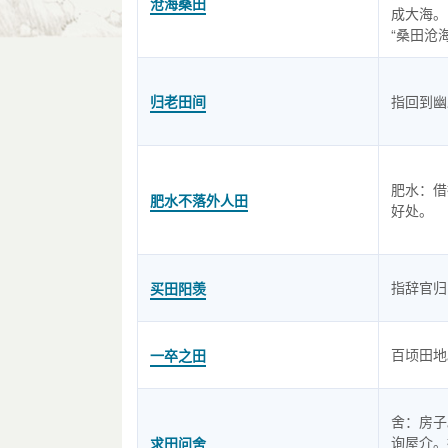
沧海桑田
成大海。
“桑田沧
归老田间
指回到幽
肥水：借
肥水不落外人田
好处。
指辞官归
买田阳羡
百顷田地
一卒之田
舍：房子
询屋介。
求田问舍