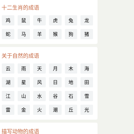
十二生肖的成语
鸡
鼠
牛
虎
兔
龙
蛇
马
羊
猴
狗
猪
关于自然的成语
云
雨
天
月
木
海
湖
星
风
日
地
田
江
山
水
谷
石
雪
雷
金
火
潮
丘
光
描写动物的成语