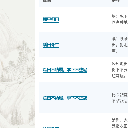
成语
解释
解：脱下
解甲归田
回家种地
蹊：践踏
蹊田夺牛
田，抢走
重。
经过瓜田
瓜田不纳履，李下不整冠
树下不要
避嫌疑。
比喻避嫌
瓜田不纳履，李下不正冠
不整冠”
沧海：大
泛指农田