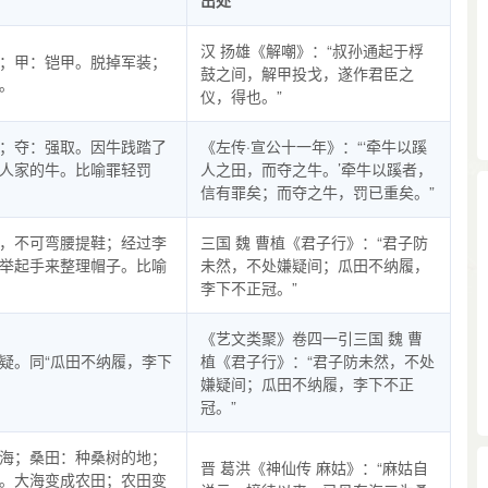
出处
汉 扬雄《解嘲》：“叔孙通起于桴
；甲：铠甲。脱掉军装；
鼓之间，解甲投戈，遂作君臣之
。
仪，得也。”
；夺：强取。因牛践踏了
《左传·宣公十一年》：“‘牵牛以蹊
人家的牛。比喻罪轻罚
人之田，而夺之牛。’牵牛以蹊者，
信有罪矣；而夺之牛，罚已重矣。”
，不可弯腰提鞋；经过李
三国 魏 曹植《君子行》：“君子防
举起手来整理帽子。比喻
未然，不处嫌疑间；瓜田不纳履，
李下不正冠。”
《艺文类聚》卷四一引三国 魏 曹
疑。同“瓜田不纳履，李下
植《君子行》：“君子防未然，不处
。
嫌疑间；瓜田不纳履，李下不正
冠。”
海；桑田：种桑树的地；
晋 葛洪《神仙传 麻姑》：“麻姑自
。大海变成农田；农田变