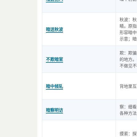
秋波：秋
睛。原指
暗送秋波
形容暗中
示意；暗
欺：欺骗
不欺暗室
的地方。
不做见不
暗中倾轧
背地里互
察：细看
暗察明访
各种方法
摸索：探