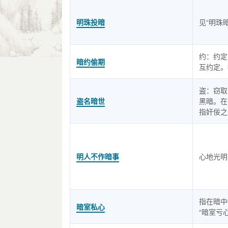
明珠投暗
见“明珠
约：约定
暗约偷期
互约定。
盗：窃取
盗名暗世
黑暗。在
指奸佞之
明人不作暗事
心地光明
指在暗中
暗室私心
“暗室亏