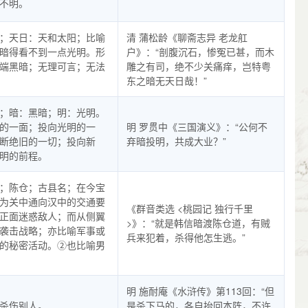
不明。
；天日：天和太阳；比喻
清 蒲松龄《聊斋志异 老龙舡
暗得看不到一点光明。形
户》：“剖腹沉石，惨冤已甚，而木
端黑暗；无理可言；无法
雕之有司，绝不少关痛痒，岂特粤
东之暗无天日哉！”
；暗：黑暗；明：光明。
的一面；投向光明的一
明 罗贯中《三国演义》：“公何不
断绝旧的一切；投向新
弃暗投明，共成大业？”
明的前程。
；陈仓；古县名；在今宝
为关中通向汉中的交通要
《群音类选 <桃园记 独行千里
正面迷惑敌人；而从侧翼
>》：“就是韩信暗渡陈仓道，有贼
袭击战略；亦比喻军事或
兵来犯着，杀得他怎生逃。”
的秘密活动。②也比喻男
明 施耐庵《水浒传》第113回：“但
杀伤别人。
是杀下马的，各自抬回本阵，不许