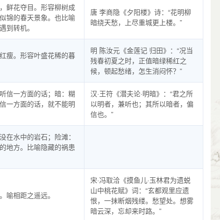
，鲜花夺目。形容柳树成
唐 李商隐《夕阳楼》诗：“花明柳
似锦的春天景象。也比喻
暗绕天愁，上尽重城更上楼。”
遇到转机。
明 陈汝元《金莲记 归田》：“况当
红瘦。形容叶盛花稀的暮
残春初夏之时，正值暗绿稀红之
候，顿起愁绪，怎生消闷怀？”
听信一方面的话；暗：糊
汉·王符《潜夫论·明暗》：“君之所
信一方面的话，就不能明
以明者，兼听也；其所以暗者，偏
信也。”
没在水中的岩石；险滩：
的地方。比喻隐藏的祸患
宋·冯取洽《摸鱼儿·玉林君为遗蜕
山中桃花赋》词：“玄都观里应遗
。喻相距之遥远。
恨，一抹断烟残缕。愁望处。想雾
暗云深，忘却来时路。”