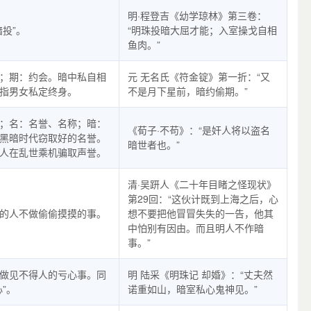
明·程登吉《幼学琼林》第三卷：
暗投”。
“明珠投暗大屈才能；入室操戈自相
鱼肉。”
；期：约会。暗中私自相
元 无名氏《符金锭》第一折：“又
指男女私定终身。
不是月下星前，暗约偷期。”
；名：名誉、名称；暗：
《荀子·不苟》：“是奸人将以盗名
黑暗时代窃取好的名誉。
暗世者也。”
人在乱世乘机骗取声誉。
清·吴趼人《二十年目睹之怪现状》
第29回：“这伙计既到上海之后，心
的人不做偷偷摸摸的事。
想不要把他冒冒失失的一告，他其
中怕别有因由。而且明人不作暗
事。”
做见不得人的亏心事。同
明 陆采《明珠记 却婚》：“丈夫然
心”。
诺重如山，暗室私心鬼神见。”