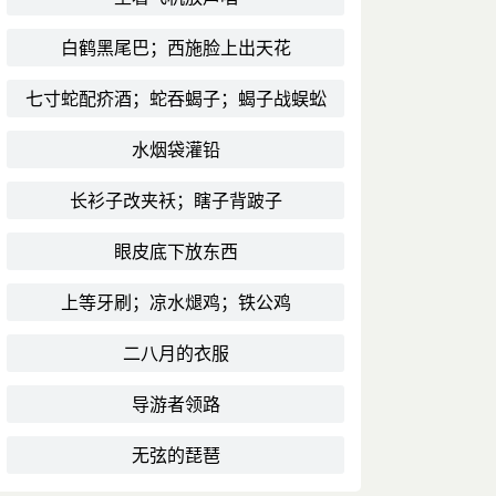
白鹤黑尾巴；西施脸上出天花
七寸蛇配疥酒；蛇吞蝎子；蝎子战蜈蚣
水烟袋灌铅
长衫子改夹袄；瞎子背跛子
眼皮底下放东西
上等牙刷；凉水煺鸡；铁公鸡
二八月的衣服
导游者领路
无弦的琵琶