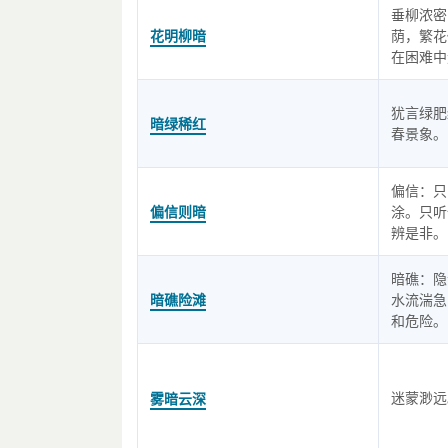
垂柳浓密
花明柳暗
荫，繁花
在困难中
犹言绿肥
暗绿稀红
春景象。
偏信：只
偏信则暗
涂。只听
辨是非。
暗礁：隐
暗礁险滩
水流湍急
和危险。
迷蒙渺远
雾暗云深