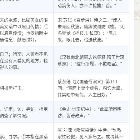
暗箭伤人，亦不许抢掳尸首。”
天的水波；比喻美女的眼
宋 苏轼《百步洪》诗之二：“佳人
美女暗中以眉目传情；后
未肯回秋波，幼舆欲语防飞梭。”明
以眉目传情；也泛指暗中
冯梦龙《挂枝儿 私窥》：“眉儿
通信息；献眉讨好。
来，眼儿去，暗送秋波。”
自己；暗室：人家看不见
《汉魏南北朝墓志铭集释 隋王世琛
在没有人看见的地方，也
墓志》：“信行所履，不欺暗室。”
得人的事。
蔡东藩《民国通俗演义》第111
相排斥打击。
回：“表面上卖个虚名，粉饰大局，
其实暗中倾轧，入主出奴。”
，详审；访：寻访。指用
《金史 世宗纪中》：“此辈暗察明
调查了解情况。
访，皆著政声。”
唐 刘餗《隋唐嘉话》中卷：“许敬
索、寻求。①本指在黑暗
宗性轻傲，见人多忘之。或谓其不