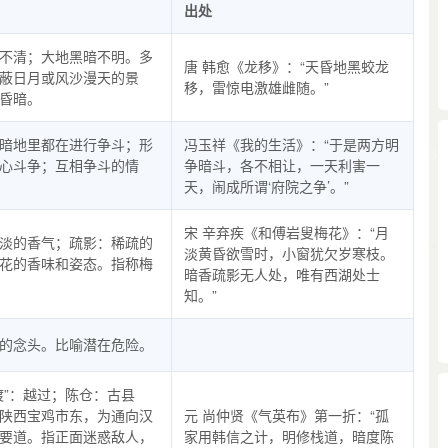
出处
不清；大地黑暗不明。多
唐 韩愈《龙移》：“天昏地黑蛟龙
蔽日月或风沙漫天的景
移，雷惊电激雄雌随。”
昏暗。
暗地里都在进行争斗；形
冯玉祥《我的生活》：“于是两方明
心斗争；互相争斗的情
争暗斗，各不相让，一天利害一
天，闹成所谓‘府院之争’。”
宋 辛弃疾《和傅岩叟梅花》：“月
淡的香气；疏影：稀疏的
淡黄昏欲雪时，小窗犹欠岁寒枝。
花的香味和姿态。指称梅
暗香疏影无人处，唯有西湖处士
知。”
的念头。比喻潜在危险。
渡”：越过；陈仓：古县
陕西宝鸡市东，为通向汉
元 尚仲贤《气英布》第一折：“孤
要道。指正面迷惑敌人，
家用韩信之计，明修栈道，暗度陈