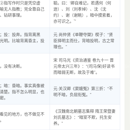
②指写作时只是凭空虚
聪。曰：‘卿自难记，若遇何（何
喻无人指教；完全靠自己
逊）、刘（刘孝绰）、沈（沈
、钻研事理。
约）、谢（谢眺），暗中摸索着，
亦可识之。’”
；投：投奔。指背离黑
元 尚仲贤《单鞭夺槊》楔子：“贤
光明。比喻背离昏主，投
臣择明主而仕，背暗投明，古之常
理也。”
宋 司马光《资治通鉴 卷九十一 晋
，没有决断。
元帝太兴三年》：“(司马保)好读书
而暗弱无断，故及于难”。
；暗：昏暗。事实真像被
元·关汉卿《窦娥冤》第三折：“不
清楚。指不怎么明显，也
明不暗，负屈衔冤。”
密。
《汉魏南北朝墓志集释 隋王荣暨妻
看见的地方，也不做见不
刘氏墓志》：“暗室不欺，托生安
。
养。”