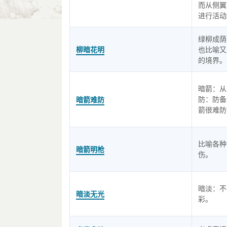
而从侧翼
进行活动
绿柳成荫
柳暗花明
也比喻又
的境界。
暗箭：从
防：防备
暗箭难防
箭很难防
比喻各种
暗箭明枪
伤。
暗淡：不
暗淡无光
彩。