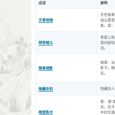
成语
解释
天色昏黄
天昏地暗
指云雾遮
象。昏：
表面上和
明争暗斗
容内部钩
况。
暗香：淡
影子。梅
暗香疏影
花。
隐藏杀人
暗藏杀机
度：通“
名，在今
暗度陈仓
中的交通