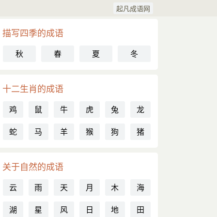
起凡成语网
描写四季的成语
秋
春
夏
冬
十二生肖的成语
鸡
鼠
牛
虎
兔
龙
蛇
马
羊
猴
狗
猪
关于自然的成语
云
雨
天
月
木
海
湖
星
风
日
地
田