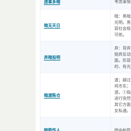
考虑事情
虑事多暗
暗：黑暗
光明。黑
暗无天日
容社会极
可依。
弃：背弃
抛弃反动
弃暗投明
面。形容
的、有光
渡；越过
鸡市东；
道。①指
暗渡陈仓
进行突然
其它方面
女私通。
暗箭伤人
暗中射箭