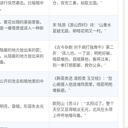
进行突然袭击。比喻暗中
仓，攻完三秦，劫取五国。”
。
、繁花似锦的美丽景象。
宋 陆游《游山西村》诗：“山重水
是一番情景或进入一种新
复疑无路，柳暗花明又一村。”
《古今杂剧 刘千病打独角牛》第二
隐蔽的地方放出来的箭；
折：“孩儿也，一了说：明枪好躲，
。从隐蔽的地方放出来的
暗箭难防。我暗算他，搬将过来，
备。
则一拳打倒那厮，救你父亲。”
《群英类选 清腔类 玉交枝》：“忽
公开的攻击和暗地里的中
心痴撞入他迷魂阵图里，暗箭明枪
难躲避。”
欧阳山《苦斗》：“太阳过了，整个
明亮，昏暗。形容失去光
天空又显得暗淡无光，北风在头项
上呼呼地嚎叫着。”