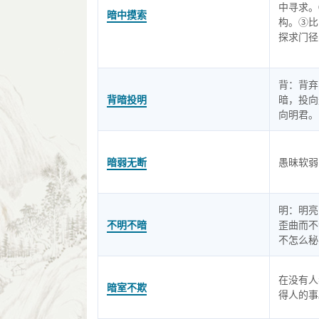
中寻求。
暗中摸索
构。③比
探求门径
背：背弃
背暗投明
暗，投向
向明君。
暗弱无断
愚昧软弱
明：明亮
不明不暗
歪曲而不
不怎么秘
在没有人
暗室不欺
得人的事