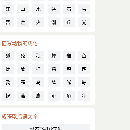
江
山
水
谷
石
雪
雷
金
火
潮
丘
光
描写动物的成语
狐
猿
狼
蝉
雀
鱼
蚌
象
猫
鹅
鹤
鹊
鸦
雁
鸟
鸠
熊
鲸
蜗
燕
鹰
蚕
龟
狸
成语歇后语大全
坐着飞机放声唱