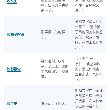
吹又生
物，任何力量也扼
不尽，春风吹又
杀不了。
生。”
刘绍棠《渔火》第
一章三：“这个挨
形容很生气的样
了骂的司务长恼羞
吹胡子瞪眼
子。
成怒，吹胡子瞪
眼，在桥上张牙舞
爪。”
《关尹子 一
镂：雕刻。吹影
宇》：“言之如吹
子，刻尘土。比喻
吹影镂尘
影，思之如镂尘，
工艺精细到不见形
圣智造迷，鬼神不
迹。
识。”
毛泽东《在中国共
产党第八届中央委
员会第二次全体会
说大话，闲聊天。
吹牛皮
议上的讲话》：