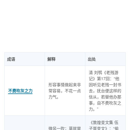
成语
解释
出处
清 刘鹗《老残游
记》第17回：“他
形容事情做起来非
因听见老残一封书
不费吹灰之力
常容易，不花一点
去，抚台便这样的
力气。
信从，若替他办那
事，自不费吹灰之
力。”
《敦煌变文集 伍
微风一吹；草就晃
子胥变文》：“偷