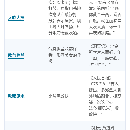
吹：吹嗽叭；擂：
元 王实甫《丽春
打鼓。原指用劲地
堂》第四折：“赐
吹喇叭和敲锣打
你黄金千两，香酒
大吹大擂
鼓；表示庆贺。现
百瓶，就在丽春堂
比喻大肆宣扬；过
大吹大擂，做一个
分地夸张或吹嘘。
喜庆的筵席。”
《洞冥记》：“帝
气息象兰花那样
所幸宫人丽娟，年
香。形容美女的呼
吹气胜兰
十四，玉肤柔软，
吸。
吹气胜兰。”
《人民日报》
1975.7.8：“有人
提出：多派些人到
吹糠见米
比喻见效快。
外地搞副业，抓现
钱，说这个办
法‘吹糠见米’，收
效快。”
《明史·黄道周