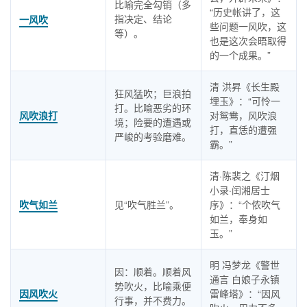
比喻完全勾销（多
“历史帐讲了，这
指决定、结论
一风吹
些问题一风吹，这
等）。
也是这次会晤取得
的一个成果。”
清 洪昇《长生殿
狂风猛吹；巨浪拍
埋玉》：“可怜一
打。比喻恶劣的环
风吹浪打
对鸳鸯，风吹浪
境；险要的遭遇或
打，直恁的遭强
严峻的考验磨难。
霸。”
清·陈裴之《汀烟
小录·闰湘居士
吹气如兰
见“吹气胜兰”。
序》：“个侬吹气
如兰，奉身如
玉。”
明 冯梦龙《警世
因：顺着。顺着风
通言 白娘子永镇
势吹火，比喻乘便
因风吹火
雷峰塔》：“因风
行事，并不费力。