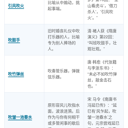
比喻从中煽动，挑
引风吹火
山看虎斗'，'借刀
起事端。
杀人'，'引风吹
火'。”
旧时婚丧礼仪中吹
清·褚人获《隋唐
打乐器的人，比喻
演义》第22回：
吹鼓手
专为别人捧场的
“叫班吹鼓手，壮
人。
观壮观。”
唐·韩愈《代张籍
与李浙东书》：
吹奏管乐器，弹拨
吹竹弹丝
“未必不如吹竹弹
弦乐器。
丝，敲金击石
也。”
宋 马令《南唐书
原形容风儿吹指水
冯延巳传》：“延
面，波浪涟漪。后
巳有‘风乍起，吹
吹皱一池春水
作为与你有何相干
皱一池春水’之
或多管闲事的歇后
句，元宗尝戏延巳