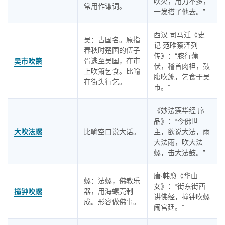
吹火，用力不多，
常用作谦词。
一发搭了他去。”
西汉 司马迁《史
吴：古国名。原指
记 范睢蔡泽列
春秋时楚国的伍子
传》：“膝行蒲
胥逃至吴国，在市
吴市吹箫
伏，稽首肉袒，鼓
上吹箫乞食。比喻
腹吹篪，乞食于吴
在街头行乞。
市。”
《妙法莲华经 序
品》：“今佛世
大吹法螺
比喻空口说大话。
主，欲说大法，雨
大法雨，吹大法
螺，击大法鼓。”
唐·韩愈《华山
螺：法螺，佛教乐
女》：“街东街西
器，用海螺壳制
撞钟吹螺
讲佛经，撞钟吹螺
成。形容做佛事。
闹宫廷。”