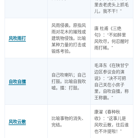
里去老虎头上抓毛
儿，我不干！”
风雨侵袭。原指风
唐 杜甫《三绝
雨对花木的摧残或
句》：“不如醉里
风吹雨打
建筑物侵蚀。比喻
风吹尽，何忍醒时
某种力量的打击或
雨打稀。”
锻炼考验。
毛泽东《在陕甘宁
边区参议会的演
自己吹喇叭；自己
说》：“决不可把
打鼓。比喻自我吹
自吹自擂
自己关在小房子
嘘。擂：打鼓。
里，自吹自擂，称
王称霸。”
康濯《春种秋
比喻事物的消失、
收》：“这事儿是
风吹云散
完结。
风吹云散，往后谁
也不许提啦！”