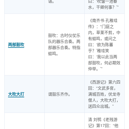
语。
曰：‘吹皱一池春
水，干卿何事？’”
《南齐书·孔稚珪
传》：“门庭之
内，草莱不剪，中
鼓吹：古时仪仗乐
有蛙鸣，或问之
队的器乐合奏。两
两部鼓吹
曰：‘欲为陈蕃
部器乐合奏。特指
乎？’稚珪笑
蛙鸣。
曰：‘我以此当两
部鼓吹，何必期效
仲举。’”
《西游记》第六四
回：“文武多官，
大吹大打
谓鼓乐齐作。
满城百姓，伏龙寺
僧人，大吹大打，
送四众出城。”
清 刘鹗《老残游
记》第17回：“他