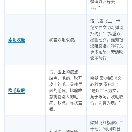
微瑕以归粹美
耳。”
清 心青《二十世
纪女界文明灯弹词
拒约》：“指望双
索垢吹瘢
犹言吹毛求疵。
星圆七夕，谁知银
汉阻良姻。狰狞关
吏多威陷，索垢吹
瘢不放行。”
瑕：玉上的疵点，
缺点，毛病。吹开
南朝·梁·刘勰《文
皮上的毛，寻找里
心雕龙·奏启》：
吹毛取瑕
面的毛病。比喻故
“是以世人为文，
意挑剔别人的毛
竞于诋呵，吹毛取
病、缺点，寻找差
瑕，次骨为戾。”
错。
梁斌《红旗谱》二
十七：“你风吹日
狂风吹，烈日晒。