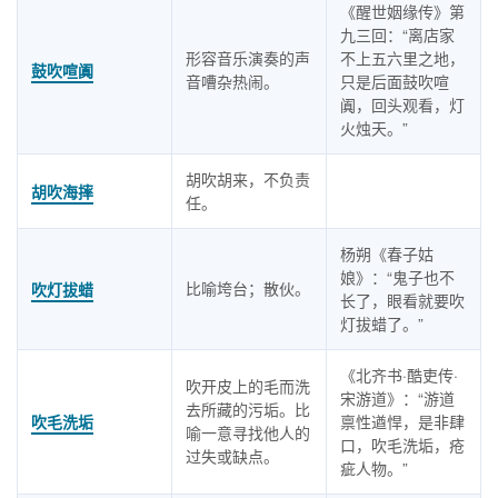
《醒世姻缘传》第
九三回：“离店家
形容音乐演奏的声
不上五六里之地，
鼓吹喧阗
音嘈杂热闹。
只是后面鼓吹喧
阗，回头观看，灯
火烛天。”
胡吹胡来，不负责
胡吹海摔
任。
杨朔《春子姑
娘》：“鬼子也不
比喻垮台；散伙。
吹灯拔蜡
长了，眼看就要吹
灯拔蜡了。”
《北齐书·酷吏传·
吹开皮上的毛而洗
宋游道》：“游道
去所藏的污垢。比
吹毛洗垢
禀性遒悍，是非肆
喻一意寻找他人的
口，吹毛洗垢，疮
过失或缺点。
疵人物。”