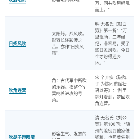
万，同共吹唇唱吼
而上。”
明·无名氏《锁白
猿》第一折：“万
太阳烤，烈风吹。
里驱驰，二年经
形容长途跋涉之
日炙风吹
纪，非容易，受了
苦。亦作“日炙风
些日炙风吹，今日
筛”。
个才盼得还乡
地。”
宋 辛弃疾《破阵
角：古代军中所吹
子 为陈同甫赋壮
的乐器。指整个军
吹角连营
语以寄》：“醉里
营响着进攻的号
挑灯看剑，梦回吹
角。
角连营。
清·无名氏《刘公
案》第100回：“随
州的差役到他家催
形容生气、发怒的
吹胡子瞪眼睛
钱粮，也照着催别