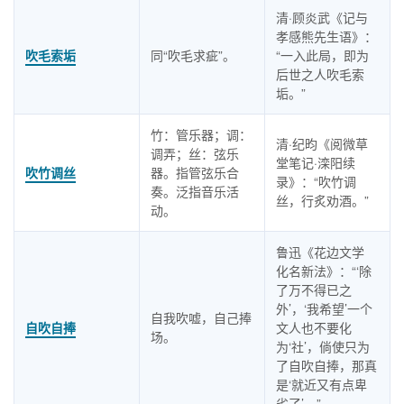
清·顾炎武《记与
孝感熊先生语》：
吹毛索垢
同“吹毛求疵”。
“一入此局，即为
后世之人吹毛索
垢。”
竹：管乐器；调：
清·纪昀《阅微草
调弄；丝：弦乐
堂笔记·滦阳续
吹竹调丝
器。指管弦乐合
录》：“吹竹调
奏。泛指音乐活
丝，行炙劝酒。”
动。
鲁迅《花边文学
化名新法》：“‘除
了万不得已之
外’，‘我希望’一个
自我吹嘘，自己捧
自吹自捧
文人也不要化
场。
为‘社’，倘使只为
了自吹自捧，那真
是‘就近又有点卑
劣了’。”