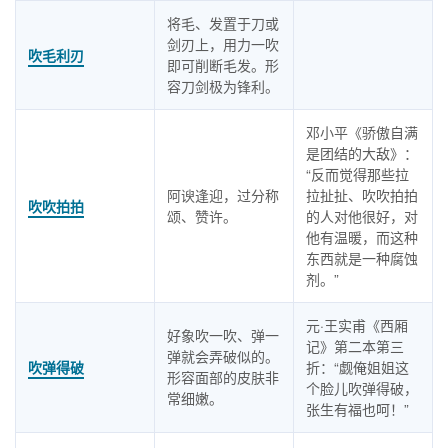
将毛、发置于刀或
剑刃上，用力一吹
吹毛利刃
即可削断毛发。形
容刀剑极为锋利。
邓小平《骄傲自满
是团结的大敌》：
“反而觉得那些拉
阿谀逢迎，过分称
拉扯扯、吹吹拍拍
吹吹拍拍
颂、赞许。
的人对他很好，对
他有温暖，而这种
东西就是一种腐蚀
剂。”
元·王实甫《西厢
好象吹一吹、弹一
记》第二本第三
弹就会弄破似的。
吹弹得破
折：“觑俺姐姐这
形容面部的皮肤非
个脸儿吹弹得破，
常细嫩。
张生有福也呵！”