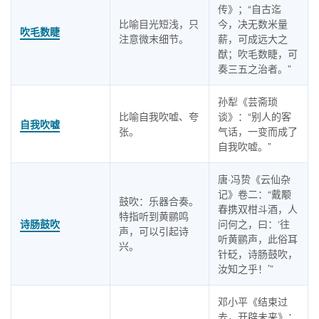
传》；“自古迄
比喻目光短浅，只
今，决无数米量
吹毛数睫
注意微末细节。
薪，可成远大之
猷；吹毛数睫，可
奏三五之治者。”
孙犁《芸斋琐
比喻自我吹嘘、夸
谈》：“别人的客
自我吹嘘
张。
气话，一变而成了
自我吹嘘。”
唐·冯贽《云仙杂
记》卷二：“戴颙
鼓吹：乐器合奏。
春携双柑斗酒，人
特指听到黄鹂鸣
诗肠鼓吹
问何之，曰：‘往
声，可以引起诗
听黄鹂声，此俗耳
兴。
针砭，诗肠鼓吹，
汝知之乎！’”
邓小平《结束过
去，开辟未来》：