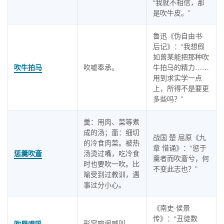
“我就不相信，那
是吹牛皮。”
鲁迅《伪自由书·
后记》：“我想假
如曾某能把那种吹
吹牛拍马
吹嘘奉承。
牛拍马的精力……
用到求实学一点
上，所得不是要更
多些吗？”
羹：用肉、菜等煮
成的汤；齑：细切
战国 楚 屈原《九
的冷食肉菜。被热
章 惜诵》：“惩于
惩羹吹齑
汤烫过嘴，吃冷食
羹者而吹齑兮，何
时也要吹一吹。比
不变此志也？”
喻受到过教训，遇
事过分小心。
《南史·侯景
传》：“丑徒数
形容喧闹喊叫。
吹唇唱吼