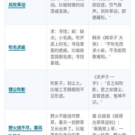
风吹草动
动。比喻轻微的动
踪窃道，饮气吞
荡或变故。
声。风吹草动，即
便藏形。”
求：寻找；疵：缺
点；小毛病。吹开
韩非《韩非子 大
皮上的毛；寻找里
体》：“不吹毛而
吹毛求疵
面的疤痕。比喻故
求小疵，不洗垢而
意挑剔毛病；寻找
察难知。”
差错。
《关尹子·一
吹影子，刻尘土。
宇》：“言之如吹
镂尘吹影
比喻工艺精细到不
影，思之如镂尘，
见形迹。
圣智造迷，鬼神不
识。”
野火不能烧尽野
唐·白居易《赋得
草，春天一到野草
古原草送别》：
野火烧不尽，春风
又长出来了。比喻
“离离原上草，一
富有生命力的事
岁一枯荣。野火烧