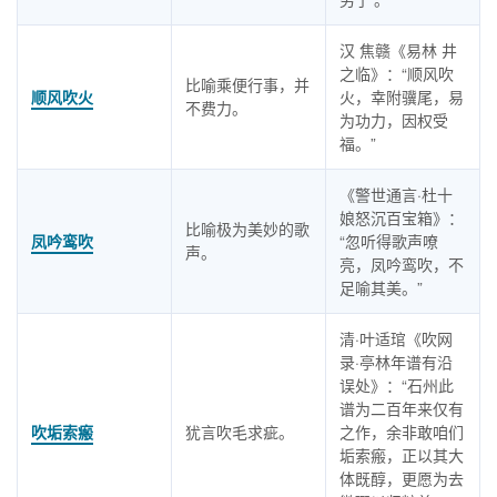
汉 焦赣《易林 井
之临》：“顺风吹
比喻乘便行事，并
顺风吹火
火，幸附骥尾，易
不费力。
为功力，因权受
福。”
《警世通言·杜十
娘怒沉百宝箱》：
比喻极为美妙的歌
凤吟鸾吹
“忽听得歌声嘹
声。
亮，凤吟鸾吹，不
足喻其美。”
清·叶适琯《吹网
录·亭林年谱有沿
误处》：“石州此
谱为二百年来仅有
吹垢索瘢
犹言吹毛求疵。
之作，余非敢咱们
垢索瘢，正以其大
体既醇，更愿为去