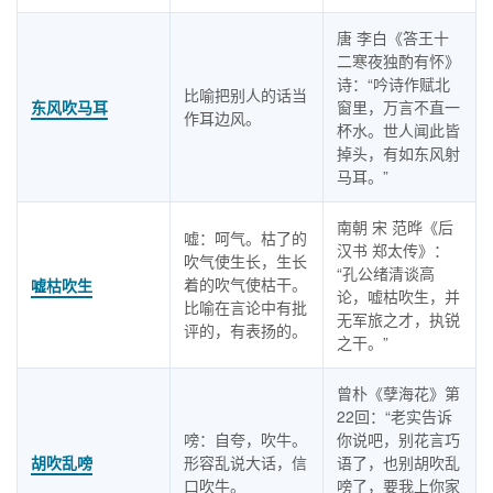
唐 李白《答王十
二寒夜独酌有怀》
诗：“吟诗作赋北
比喻把别人的话当
东风吹马耳
窗里，万言不直一
作耳边风。
杯水。世人闻此皆
掉头，有如东风射
马耳。”
南朝 宋 范晔《后
嘘：呵气。枯了的
汉书 郑太传》：
吹气使生长，生长
“孔公绪清谈高
着的吹气使枯干。
嘘枯吹生
论，嘘枯吹生，并
比喻在言论中有批
无军旅之才，执锐
评的，有表扬的。
之干。”
曾朴《孽海花》第
22回：“老实告诉
嗙：自夸，吹牛。
你说吧，别花言巧
胡吹乱嗙
形容乱说大话，信
语了，也别胡吹乱
口吹牛。
嗙了，要我上你家