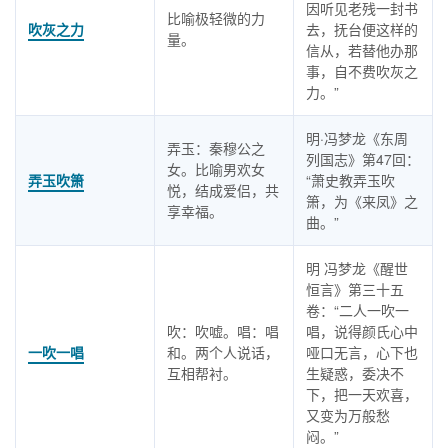
因听见老残一封书
比喻极轻微的力
吹灰之力
去，抚台便这样的
量。
信从，若替他办那
事，自不费吹灰之
力。”
明·冯梦龙《东周
弄玉：秦穆公之
列国志》第47回：
女。比喻男欢女
弄玉吹箫
“萧史教弄玉吹
悦，结成爱侣，共
箫，为《来凤》之
享幸福。
曲。”
明 冯梦龙《醒世
恒言》第三十五
卷：“二人一吹一
吹：吹嘘。唱：唱
唱，说得颜氏心中
一吹一唱
和。两个人说话，
哑口无言，心下也
互相帮衬。
生疑惑，委决不
下，把一天欢喜，
又变为万般愁
闷。”