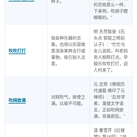
样子。
的百姓那么一样，
下来咧，吹胡子瞪
眼睛的。”
明 天然智叟《石
指各种乐器的合
头点 郭挺之榜前
奏。也用以形容故
认子》：“忙忙与
吹吹打打
意渲染某种言行或
女儿说知，叫老妈
事物，吸引别人注
央人相帮打点。早
意。
鼓乐吹吹打打，迎
人村来了。
元·念常《佛祖历
代通载·佛印了元
对网吹气，欲使之
禅师》：“后世学
吹网欲满
满。比喻不可能。
者，渔猎文字语
言，正如吹网欲
满，非禺即狂。”
清 曹雪芹《红楼
梦》第16回：“'坐