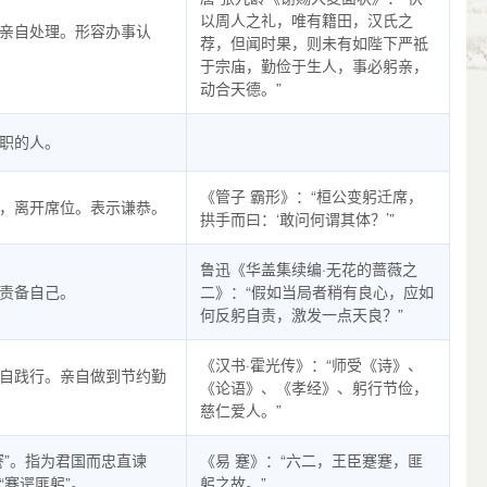
以周人之礼，唯有籍田，汉氏之
亲自处理。形容办事认
荐，但闻时果，则未有如陛下严祗
于宗庙，勤俭于生人，事必躬亲，
动合天德。”
职的人。
《管子 霸形》：“桓公变躬迁席，
，离开席位。表示谦恭。
拱手而曰：‘敢问何谓其体？’”
鲁迅《华盖集续编·无花的蔷薇之
责备自己。
二》：“假如当局者稍有良心，应如
何反躬自责，激发一点天良？”
《汉书·霍光传》：“师受《诗》、
自践行。亲自做到节约勤
《论语》、《孝经》、躬行节俭，
慈仁爱人。”
謇”。指为君国而忠直谏
《易 蹇》：“六二，王臣蹇蹇，匪
“蹇谔匪躬”。
躬之故。”