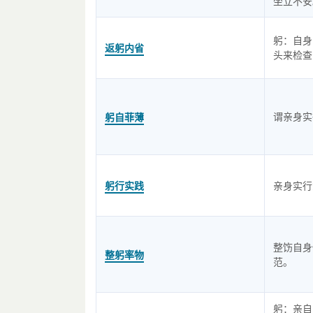
坐立不安
躬：自身
返躬内省
头来检查
谓亲身实
躬自菲薄
躬行实践
亲身实行
整饬自身
整躬率物
范。
躬：亲自