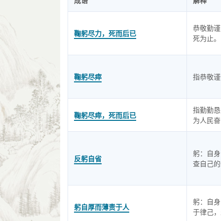
成语
解释
恭敬勤谨
鞠躬尽力，死而后已
死为止。
鞠躬尽瘁
指恭敬谨
指勤勤恳
鞠躬尽瘁，死而后已
为人民奋
躬：自身
反躬自省
查自己的
躬：自身
躬自厚而薄责于人
于律己，