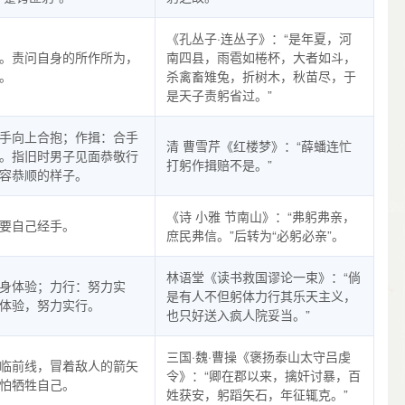
《孔丛子·连丛子》：“是年夏，河
。责问自身的所作所为，
南四县，雨雹如棬杯，大者如斗，
。
杀禽畜雉兔，折树木，秋苗尽，于
是天子责躬省过。”
手向上合抱；作揖：合手
清 曹雪芹《红楼梦》：“薛蟠连忙
。指旧时男子见面恭敬行
打躬作揖赔不是。”
容恭顺的样子。
《诗 小雅 节南山》：“弗躬弗亲，
要自己经手。
庶民弗信。”后转为“必躬必亲”。
林语堂《读书救国谬论一束》：“倘
身体验；力行：努力实
是有人不但躬体力行其乐天主义，
体验，努力实行。
也只好送入疯人院妥当。”
三国·魏·曹操《褒扬泰山太守吕虔
临前线，冒着敌人的箭矢
令》：“卿在郡以来，擒奸讨暴，百
怕牺牲自己。
姓获安，躬蹈矢石，年征辄克。”