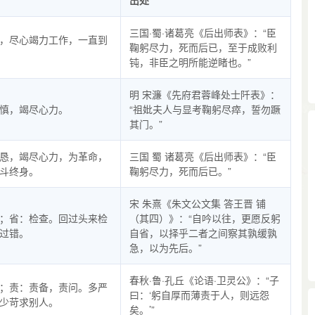
出处
三国·蜀·诸葛亮《后出师表》：“臣
，尽心竭力工作，一直到
鞠躬尽力，死而后已，至于成败利
钝，非臣之明所能逆睹也。”
明 宋濂《先府君蓉峰处士阡表》：
慎，竭尽心力。
“祖妣夫人与显考鞠躬尽瘁，誓勿蹶
其门。”
恳，竭尽心力，为革命，
三国 蜀 诸葛亮《后出师表》：“臣
斗终身。
鞠躬尽力，死而后已。”
宋 朱熹《朱文公文集 答王晋 铺
；省：检查。回过头来检
（其四）》：“自吟以往，更愿反躬
过错。
自省，以择乎二者之间察其孰缓孰
急，以为先后。”
春秋·鲁·孔丘《论语·卫灵公》：“子
；责：责备，责问。多严
曰：‘躬自厚而薄责于人，则远怨
少苛求别人。
矣。’”