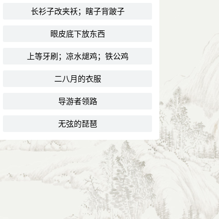
长衫子改夹袄；瞎子背跛子
眼皮底下放东西
上等牙刷；凉水煺鸡；铁公鸡
二八月的衣服
导游者领路
无弦的琵琶