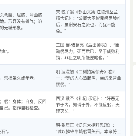
宋 魏了翁《鹤山文集 江陵州丛兰
头弯腰；屈膝：弯曲膝
精舍记》：“公卿大臣皆卑躬屈膝唯
跪。形容没有骨气；谄
后，虽谢安石之贤也，而犹不能
的无耻形象。
免。”
三国·蜀·诸葛亮《后出师表》：“臣
尽瘁”。
鞠躬尽力，死而后已，至于成败利
钝，非臣之明所能逆睹也。”
明·凌濛初《二刻拍案惊奇》卷四
。常指坐久或年老。
十：“等的人心热肠鸣，坐的来背曲
腰躬。”
西汉 戴圣《礼记 乐记》：“好恶无
；躬：身体；自身。反回
节于内，知诱于外，不能反躬，天
自己。指作自我检查。
理灭矣。”
明·张居正《辽东大捷辞恩疏》：
矢石”。
“诚以摧锋陷城躬冒矢石，本诸将士