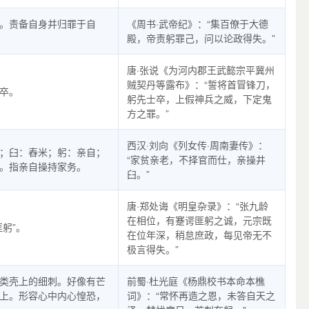
。责备自身并归罪于自
《周书·武帝纪》：“集百僚于大德
殿，帝责躬罪己，问以论政得失。”
唐·张说《为河内郡王武懿宗平冀州
贼契丹等露布》：“誓将首冒锋刀，
卒。
躬先士卒，上假神兵之威，下定鬼
方之罪。”
西汉·刘向《列女传·周南妻传》：
；臼：舂米；躬：亲自；
“家贫亲老，不择官而仕，亲操井
。指亲自操持家务。
臼。”
唐·郑处诲《明皇杂录》：“张九龄
在相位，有蹇谔匪躬之诚，元宗既
匪躬”。
在位年深，稍怠庶政，每见帝无不
极言得失。”
类壳上的细刺。好像有芒
前蜀·杜光庭《杨鼎校书本命本樵
上。形容心中内心惶恐，
词》：“常怀再造之恩，未答自天之