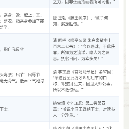
之力，固非坐而指画者所可同也。”
，亲身；逢：赶上；其：
唐 王勃《滕王阁序》：“童子何
：盛况。指亲身参加了那
知，躬逢胜饯。”
盛举。
清 昭槤《啸亭杂录 朱白泉狱中上
百朱二公书》：“今以愚昧，于此获
，指自我反省
罪，所知为之流涕，路人为之叹
息。抚躬自问，为幸多矣！”
清 李宝嘉《官场现形记》第57回：
头弯腰；屈节：屈辱节
“单道台至此方才卑躬屈节的口
毫无骨气，低声下气地讨
称：‘职道才进来，因见大帅公事，
所以不敢惊动。’”
姚雪垠《李自成》第二卷第四一
下士。
章：“听说李闯王谦躬下士，对读书
人十分珍重。”
唐 张九龄《谢赐大麦面状》：“伏