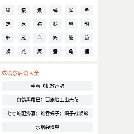
狐
猿
狼
蝉
雀
鱼
蚌
象
猫
鹅
鹤
鹊
鸦
雁
鸟
鸠
熊
鲸
蜗
燕
鹰
蚕
龟
狸
成语歇后语大全
坐着飞机放声唱
白鹤黑尾巴；西施脸上出天花
七寸蛇配疥酒；蛇吞蝎子；蝎子战蜈蚣
水烟袋灌铅