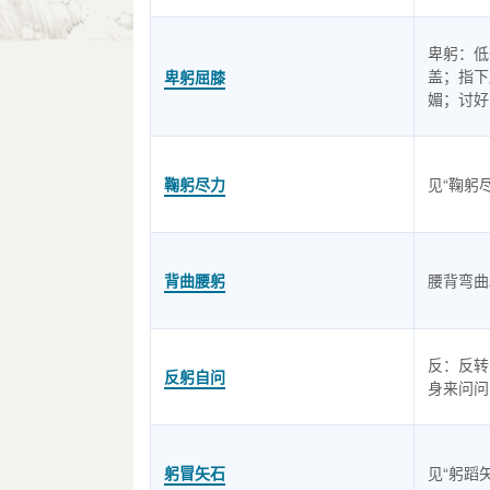
卑躬：低
盖；指下
卑躬屈膝
媚；讨好
鞠躬尽力
见“鞠躬
背曲腰躬
腰背弯曲
反：反转
反躬自问
身来问问
躬冒矢石
见“躬蹈