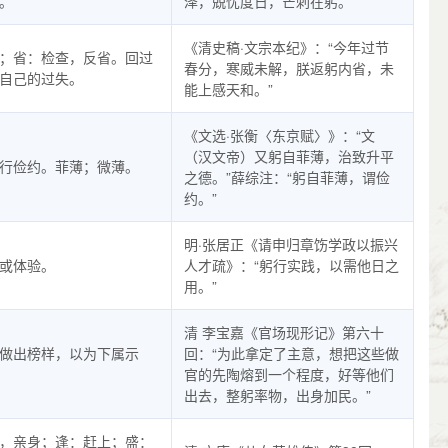
。
泽，兢忧度日，芒刺在躬。”
《清史稿·文宗本纪》：“今年过节
；省：检查，反省。回过
春分，寒威未解，朕返躬内省，未
自己的过失。
能上感天和。”
《文选·张衡〈东京赋〉》：“文
（汉文帝）又躬自菲薄，治致升平
行俭约。菲薄；微薄。
之德。”薛综注：“躬自菲薄，谓俭
约。”
明·张居正《请申归章饬学政以振兴
或体验。
人才疏》：“躬行实践，以需他日之
用。”
清 李宝嘉《官场现形记》第六十
做出榜样，以为下属示
回：“为此拿定了主意，想把这些做
官的先陶熔到一个程度，好等他们
出去，整躬率物，出身加民。”
，亲身；逢：赶上；盛：