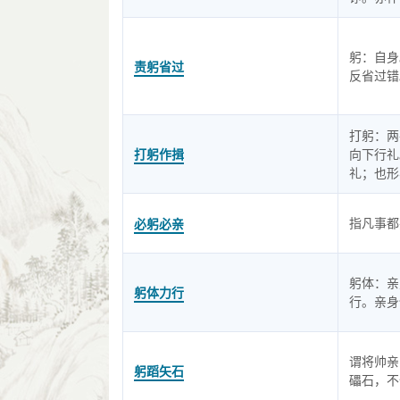
躬：自身
责躬省过
反省过错
打躬：两
打躬作揖
向下行礼
礼；也形
指凡事都
必躬必亲
躬体：亲
躬体力行
行。亲身
谓将帅亲
躬蹈矢石
礧石，不