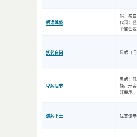
躬：亲自
躬逢其盛
代词；盛
个盛会或
反躬自问
抚躬自问
卑躬：低
操。形容
卑躬屈节
好奉承。
谦躬下士
犹言谦恭