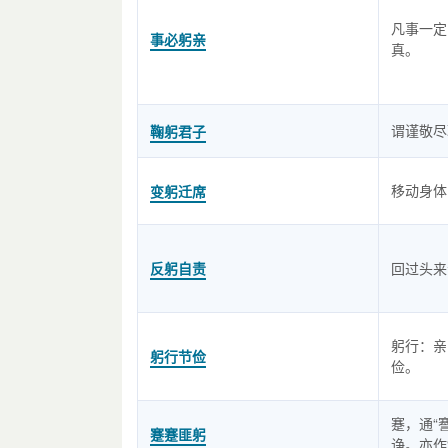
凡事一定
事必躬亲
真。
谓谨敬尽
鞠躬君子
移动身体
变躬迁席
反躬自责
回过头来
躬行：亲
躬行节俭
俭。
蹇，通“
蹇蹇匪躬
诤。亦作