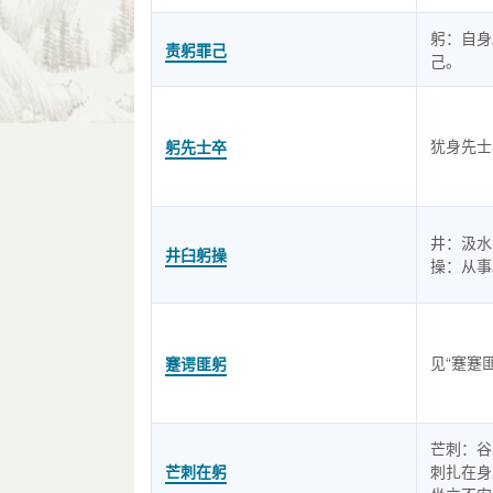
躬：自身
责躬罪己
己。
犹身先士
躬先士卒
井：汲水
井臼躬操
操：从事
见“蹇蹇
蹇谔匪躬
芒刺：谷
芒刺在躬
刺扎在身