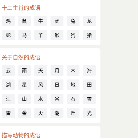
十二生肖的成语
鸡
鼠
牛
虎
兔
龙
蛇
马
羊
猴
狗
猪
关于自然的成语
云
雨
天
月
木
海
湖
星
风
日
地
田
江
山
水
谷
石
雪
雷
金
火
潮
丘
光
描写动物的成语