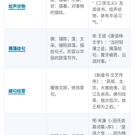
“《三侠五义》及
状：描摹。对事物
绘声状物
其续书，绘声状
的描绘。
物，甚有平话习
气。”
宋·王谠《唐语林·
摛：铺陈；藻：文
文学》：“当时轻
采。铺陈辞藻，描
摛藻绘句
薄之徒，摛藻绘
绘句子。形容以华
句，聱牙崛奇，讥
丽的辞藻写作。
讽时事。”
《新唐书·文艺传
序》：“高祖、太
雕琢文辞，修饰章
宗，大难始夷，沿
絺句绘章
句。
江左余风，絺句绘
章，揣合低卬，故
王杨为之伯。”
明·宋濂《<田氏哀
慕诗集>序》：“是
诗之传……则为移