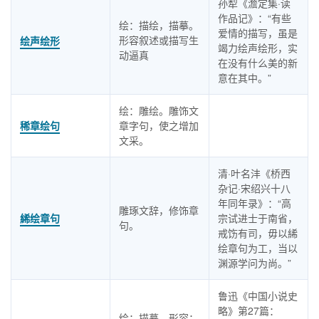
孙犁《澹定集·读
作品记》：“有些
绘：描绘，描摹。
爱情的描写，虽是
形容叙述或描写生
绘声绘形
竭力绘声绘形，实
动逼真
在没有什么美的新
意在其中。”
绘：雕绘。雕饰文
稀章绘句
章字句，使之增加
文采。
清·叶名沣《桥西
杂记·宋绍兴十八
年同年录》：“高
雕琢文辞，修饰章
絺绘章句
宗试进士于南省，
句。
戒饬有司，毋以絺
绘章句为工，当以
渊源学问为尚。”
鲁迅《中国小说史
略》第27篇：
绘：描摹，形容；