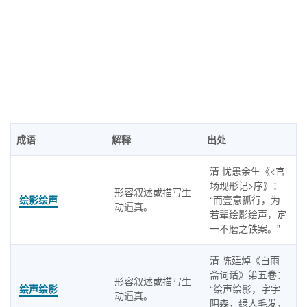
成语
解释
出处
清 忧患余生《<官
场现形记>序》：
形容叙述或描写生
绘影绘声
“而壹意孤行，为
动逼真。
若辈绘影绘声，定
一不磨之铁案。”
清 陈廷焯《白雨
斋词话》第五卷：
形容叙述或描写生
绘声绘影
“绘声绘影，字字
动逼真。
阴森，绿人毛发，