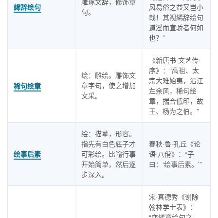
雕琢文辞，修饰章
絺辞绘句
风易俗之益又岂小
句。
哉！其视絺辞绘句
道淫而宣骄者何如
也？”
《新唐书·文艺传·
序》：“高祖、太
绘：雕绘。雕饰文
宗大难始夷，沿江
章字句，使之增加
稀句绘章
左余风，稀句绘
文采。
章，揣合低印，故
王、杨为之伯。”
绘：描摹，形容。
指先有白色底子才
春秋·鲁·孔丘《论
绘事后素
可彩绘。比喻行事
语·八佾》：“子
开始简单，然后逐
曰：‘绘事后素。’”
步深入。
宋·真德秀《谢除
翰林学士表》：
“变絺章绘句之