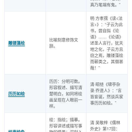
真乃笔端有鬼。”
明·方孝孺《读<法
言>》：“子云为此
书，尝自拟《论
语》……《论语》
比喻刻意修饰文
雕镂藻绘
述圣人言行，犹天
辞。
地之化，子云方且
窃之焉，雕镂藻绘
而蕲类之，其僭甚
哉！”
历历：分明可数。
清·昭梿《啸亭杂
形容叙述、描写清
录·乔道人》：“言
历历如绘
楚明白，如同将绘
皆妄诞，然谈兵家
画呈现在人眼前一
事历历如绘。”
样。
绘：指绘；描摹。
清 吴敬梓《儒林
形容讲述或描写事
外史》第17回：
绘声绘色
物的情景；深刻入