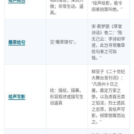
“绘声绘影，能令
微；非常生动、逼
阅者拍案叫绝。”
真。
宋·蔡梦弼《草堂
诗话》卷二：“陈
无己云：学诗如学
见“雕章镂句”。
雕章绘句
道，此岂寻常雕章
绘句者之可拟
哉。”
柳亚子《二十世纪
大舞台发刊词》：
“凡扬州十日之
绘：描绘，描摹。
屠，嘉定万家之
绘声写影
形容叙述或描写生
惨，以及虏酋丑类
动逼真
之慆淫，烈士遗民
之忠荩，皆绘声写
影，倾筐倒箧而出
之。”