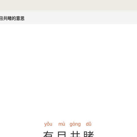
目共睹的意思
yǒu
mù
gòng
dǔ
有目共睹