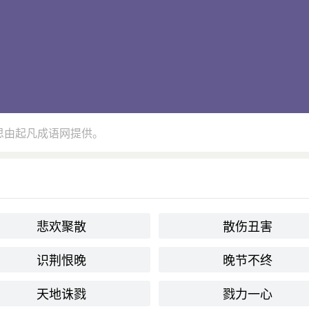
思由起凡成语网提供。
悲欢聚散
散伤丑害
识荆恨晚
晚节不终
天地诛戮
戮力一心