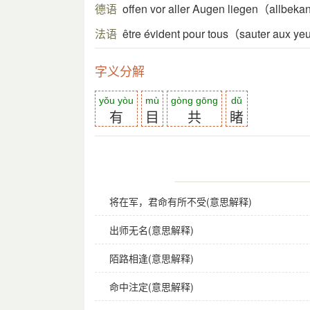
德语
offen vor aller Augen liegen（allbek
法语
être évident pour tous（sauter aux y
字义分解
yǒu yòu
mù
gòng gōng
dǔ
有
目
共
睹
将在军，君命有所不受(意思解释)
出师无名(意思解释)
陌路相逢(意思解释)
命中注定(意思解释)