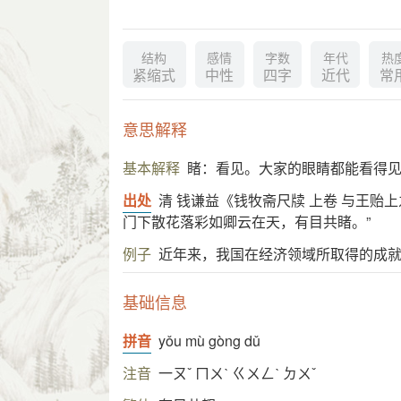
结构
感情
字数
年代
热
紧缩式
中性
四字
近代
常
意思解释
基本解释
睹：看见。大家的眼睛都能看得
出处
清 钱谦益《钱牧斋尺牍 上卷 与王贻
门下散花落彩如卿云在天，有目共睹。”
例子
近年来，我国在经济领域所取得的成
基础信息
拼音
yǒu mù gòng dǔ
注音
一ㄡˇ ㄇㄨˋ ㄍㄨㄥˋ ㄉㄨˇ