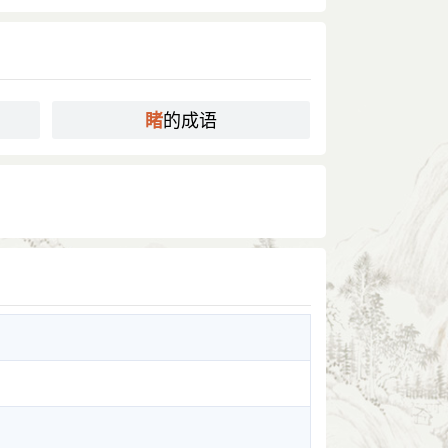
的成语
睹