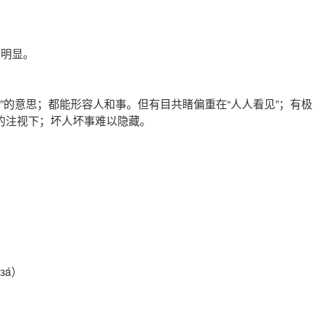
常明显。
显”的意思；都能形容人和事。但有目共睹偏重在“人人看见”；有极
众的注视下；坏人坏事难以隐藏。
азá）