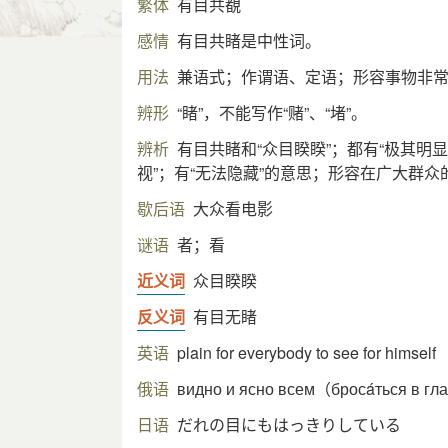
繁体
有目共覩
感情
有目共睹是中性词。
用法
兼语式；作谓语、定语；形容事物非
辨形
“睹”，不能写作“赌”、“堵”。
辨析
有目共睹和“众目睽睽”；都有“极其明
视”；有“无法隐藏”的意思；形容在广大群
歇后语
大众看电影
谜语
者；看
近义词
众目睽睽
反义词
有目无睹
英语
plain for everybody to see for himself
俄语
видно и ясно всем（бросáться в гл
日语
だれの目にもはっきりしている