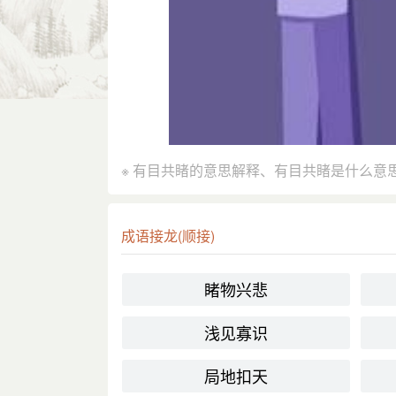
※ 有目共睹的意思解释、有目共睹是什么意
成语接龙(顺接)
睹物兴悲
浅见寡识
局地扣天