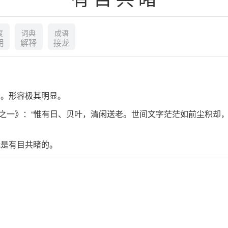
度
词典
成语
用
解释
接龙
见。形容极其明显。
上之一》：“惟有日、贝叶，清闲送老。世间文字茫茫如前尘积却
就是有目共睹的。