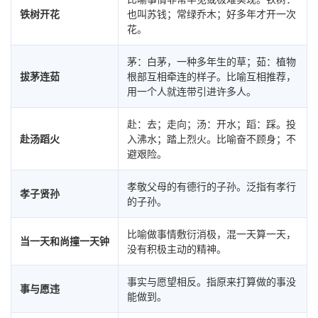
铁树开花
也叫苏钱；常绿乔木；好多年才开一次
花。
茅：白茅，一种多年生的草；茹：植物
拔茅连茹
根部互相牵连的样子。比喻互相推荐，
用一个人就连带引进许多人。
赴：去；走向；汤：开水；蹈：踩。投
赴汤蹈火
入沸水；踏上烈火。比喻奋不顾身；不
避艰险。
孝敬父母的有德行的子孙。泛指有孝行
孝子贤孙
的子孙。
比喻做事情敷衍消极，混一天算一天，
当一天和尚撞一天钟
没有积极主动的精神。
事实与愿望相反。指原来打算做的事没
事与愿违
能做到。