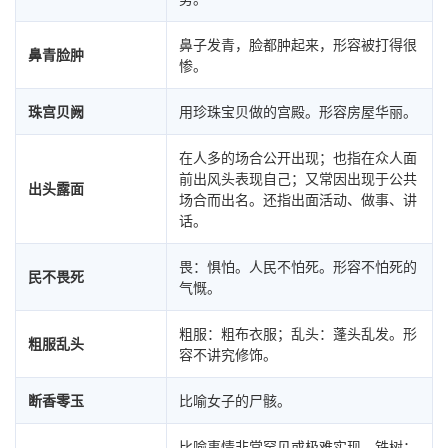
鼻子发青，脸都肿起来，形容被打得很
鼻青脸肿
惨。
珠宫贝阙
用珍珠宝贝做的宫殿。形容房屋华丽。
在人多的场合公开出现；也指在众人面
前出风头表现自己；又常因出现于公共
出头露面
场合而出名。还指出面活动、做事、讲
话。
畏：惧怕。人民不怕死。形容不怕死的
民不畏死
气慨。
粗服：粗布衣服；乱头：蓬头乱发。形
粗服乱头
容不讲究修饰。
断香零玉
比喻女子的尸骸。
比喻事情非常罕见或极难实现。铁树：