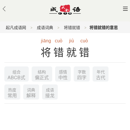
起凡成语网
成语词典
将错就错
将错就错的意思
jiāng
cuò
jiù
cuò
将错就错
组合
结构
感情
字数
年代
ABCB式
偏正式
中性
四字
古代
热度
词典
成语
常用
解释
接龙