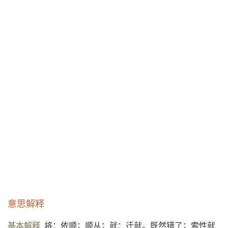
意思解释
基本解释
将：依顺；顺从；就：迁就。既然错了；索性就