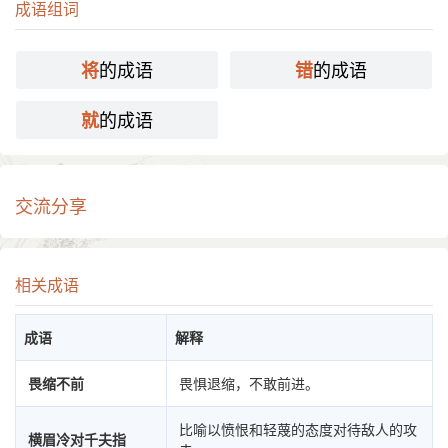
成语组词
的成语
的成语
将
错
的成语
就
交流分享
相关成语
成语
解释
畏缩不前
畏惧退缩，不敢前进。
比喻以愤恨和轻蔑的态度对待敌人的攻
横眉冷对千夫指