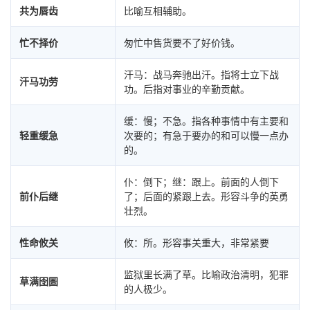
共为唇齿
比喻互相辅助。
忙不择价
匆忙中售货要不了好价钱。
汗马：战马奔驰出汗。指将士立下战
汗马功劳
功。后指对事业的辛勤贡献。
缓：慢；不急。指各种事情中有主要和
轻重缓急
次要的；有急于要办的和可以慢一点办
的。
仆：倒下；继：跟上。前面的人倒下
前仆后继
了；后面的紧跟上去。形容斗争的英勇
壮烈。
性命攸关
攸：所。形容事关重大，非常紧要
监狱里长满了草。比喻政治清明，犯罪
草满囹圄
的人极少。