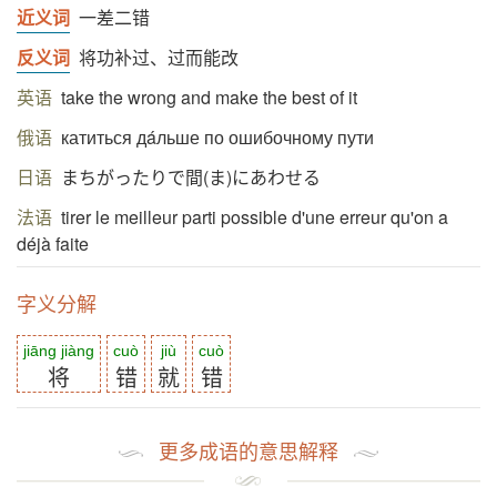
近义词
一差二错
反义词
将功补过、过而能改
英语
take the wrong and make the best of it
俄语
катиться дáльше по ошибочному пути
日语
まちがったりで間(ま)にあわせる
法语
tirer le meilleur parti possible d'une erreur qu'on a
déjà faite
字义分解
jiāng jiàng
cuò
jiù
cuò
将
错
就
错
更多成语的意思解释