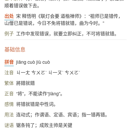
顺着错误做下去。
出处
宋 释悟明《联灯会要 道楷禅师》：“祖师已是错传，
山僧已是错说，今日不免将错就错，曲为今时。”
例子
工作中发现错误，就要立即纠正，不可将错就错。
基础信息
拼音
jiāng cuò jiù cuò
注音
ㄐ一ㄤ ㄘㄨㄛˋ ㄐ一ㄡˋ ㄘㄨㄛˋ
繁体
將錯就錯
正音
“将”，不能读作“jiàng”。
感情
将错就错是中性词。
用法
连动式；作谓语、定语、宾语；指一错再错。
谜语
锯条钝了；成败主帅是关键