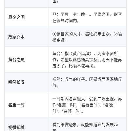
击。
旦：早晨。夕：晚上。早晚之间，形容
旦夕之间
在很短时间内。
①谓世家的人才、器物必定出众。②喻
故家乔木
指乡贤。
黄台：指《黄台瓜辞》，为唐李贤所
黄台之瓜
作，希望以此感悟高宗及武则天不能再
废太子。比喻不堪再摘。
喟然：叹气的样子。因感慨而深深地叹
喟然长叹
气。
一时期内名声很大，受到广泛重视。亦
名重一时
作“名震一时”、“名得当时”、“名噪一
时”、“名倾一时”。
看到细微迹象，就能知道它的发展趋
视微知着
势。