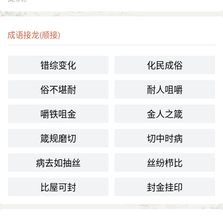
成语接龙(顺接)
错综变化
化民成俗
俗不堪耐
耐人咀嚼
嚼铁咀金
金人之箴
箴规磨切
切中时病
病去如抽丝
丝纷栉比
比屋可封
封金挂印