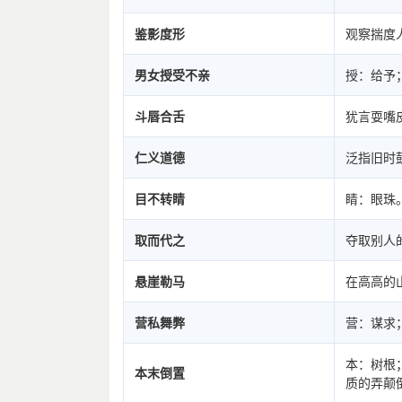
鉴影度形
观察揣度
男女授受不亲
授：给予
斗唇合舌
犹言耍嘴
仁义道德
泛指旧时
目不转睛
睛：眼珠
取而代之
夺取别人
悬崖勒马
在高高的
营私舞弊
营：谋求
本：树根
本末倒置
质的弄颠