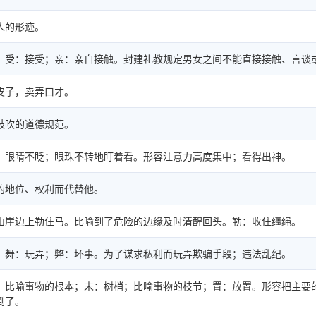
人的形迹。
；受：接受；亲：亲自接触。封建礼教规定男女之间不能直接接触、言谈
皮子，卖弄口才。
鼓吹的道德规范。
。眼睛不眨；眼珠不转地盯着看。形容注意力高度集中；看得出神。
的地位、权利而代替他。
山崖边上勒住马。比喻到了危险的边缘及时清醒回头。勒：收住缰绳。
；舞：玩弄；弊：坏事。为了谋求私利而玩弄欺骗手段；违法乱纪。
；比喻事物的根本；末：树梢；比喻事物的枝节；置：放置。形容把主要
倒了。