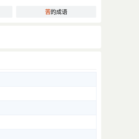
的成语
苦