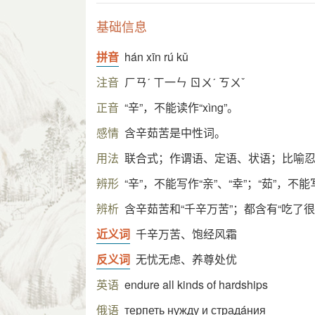
基础信息
拼音
hán xīn rú kǔ
注音
ㄏㄢˊ ㄒ一ㄣ ㄖㄨˊ ㄎㄨˇ
正音
“辛”，不能读作“xìng”。
感情
含辛茹苦是中性词。
用法
联合式；作谓语、定语、状语；比喻
辨形
“辛”，不能写作“亲”、“幸”；“茹”，不能
辨析
含辛茹苦和“千辛万苦”；都含有“吃了很
近义词
千辛万苦、饱经风霜
反义词
无忧无虑、养尊处优
英语
endure all kinds of hardships
俄语
терпеть нужду и страдáния