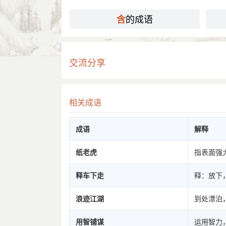
的成语
含
交流分享
相关成语
成语
解释
纸老虎
指表面强
释车下走
释：放下
浪迹江湖
到处漂泊
用智铺谋
运用智力