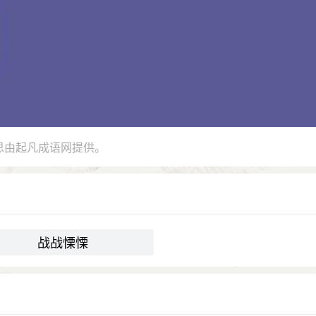
思由起凡成语网提供。
战战慄慄