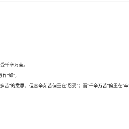
忍受千辛万苦。
写作“如”。
多苦”的意思。但含辛茹苦偏重在“忍受”；而“千辛万苦”偏重在“辛”