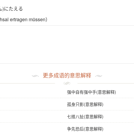
ん)にたえる
ühsal ertragen müssen）
更多成语的意思解释
强中自有强中手(意思解释)
孤身只影(意思解释)
七搭八扯(意思解释)
争先恐后(意思解释)