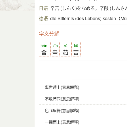
日语
辛苦 (しんく)をなめる，辛酸 (しんさ
德语
die Bitternis (des Lebens) kosten（M
字义分解
hán
xīn
rú
kǔ
含
辛
茹
苦
离世遁上(意思解释)
不敢苟同(意思解释)
色飞眉舞(意思解释)
一拥而上(意思解释)