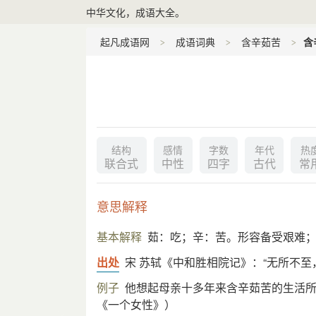
中华文化，成语大全。
起凡成语网
成语词典
含辛茹苦
含
结构
感情
字数
年代
热
联合式
中性
四字
古代
常
意思解释
基本解释
茹：吃；辛：苦。形容备受艰难；
出处
宋 苏轼《中和胜相院记》：“无所不至
例子
他想起母亲十多年来含辛茹苦的生活
《一个女性》）