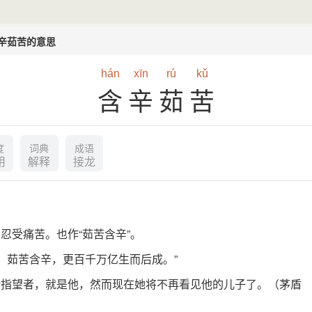
辛茹苦的意思
hán
xīn
rú
kǔ
含辛茹苦
度
词典
成语
用
解释
接龙
忍受痛苦。也作“茹苦含辛”。
，茹苦含辛，更百千万亿生而后成。”
所指望者，就是他，然而现在她将不再看见他的儿子了。（茅盾