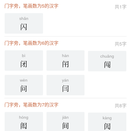
门字旁，笔画数为5的汉字
共1字
shǎn
闪
门字旁，笔画数为6的汉字
共5字
bì
hàn
chuǎng
闭
闬
闯
wèn
yán
问
闫
门字旁，笔画数为7的汉字
共8字
hóng
jiān
kàng
闳
间
闶