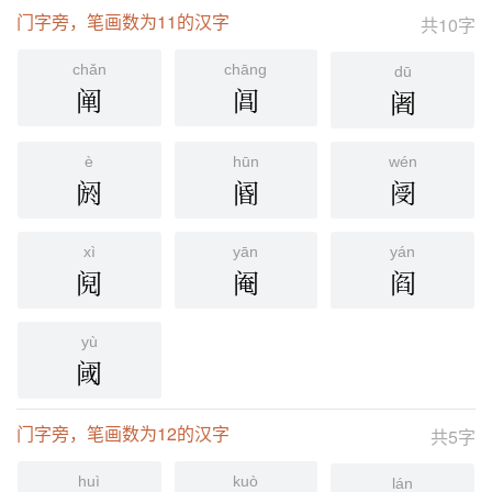
门字旁，笔画数为11的汉字
共10字
chǎn
chāng
dū
阐
阊
阇
è
hūn
wén
阏
阍
阌
xì
yān
yán
阋
阉
阎
yù
阈
门字旁，笔画数为12的汉字
共5字
huì
kuò
lán