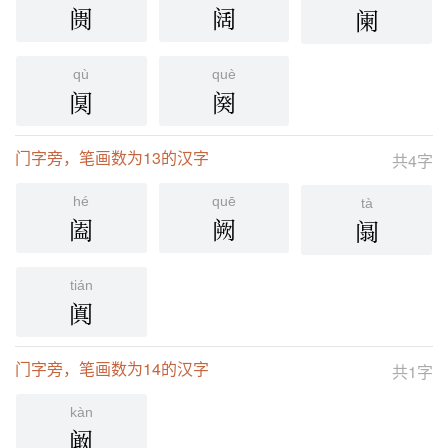
阓
阔
阑
qù
què
阒
阕
门字旁，笔画数为13的汉字
共4字
hé
quē
tà
阖
阙
阘
tián
阗
门字旁，笔画数为14的汉字
共1字
kàn
阚