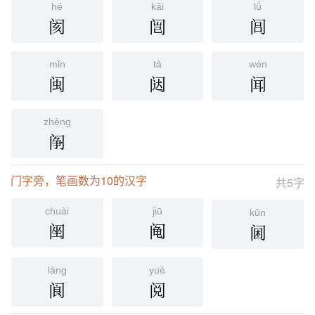
hé
kǎi
lǘ
阂
闿
闾
mǐn
tà
wén
闽
闼
闻
zhèng
䦶
门字旁，笔画数为10的汉字
共5字
chuài
jiū
kǔn
䦷
阄
阃
làng
yuè
阆
阅