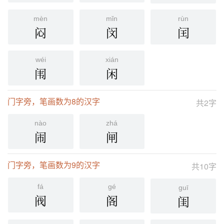
mèn
mǐn
rùn
闷
闵
闰
wéi
xián
闱
闲
门字旁，笔画数为8的汉字
共2字
nào
zhá
闹
闸
门字旁，笔画数为9的汉字
共10字
fá
gé
guī
阀
阁
闺